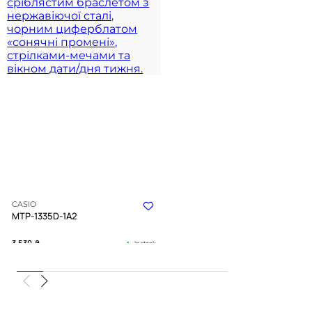
CASIO
MTP-1335D-1A2
3 530
₴
in stock
NEW-ARRIVAL
Темна гладь часу в холодних
обіймах металу
TIMELESS COLLECTION