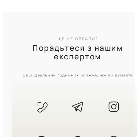
ЩЕ НЕ ОБРАЛИ?
Порадьтеся з нашим
експертом
CASIO
Ваш ідеальний годинник ближче, ніж ви думаєте
MTP-VD03D-1A
3 000
₴
in stock
Сувора геометрія чорного
гільйоше в холодному блиску
металу
TIMELESS COLLECTION