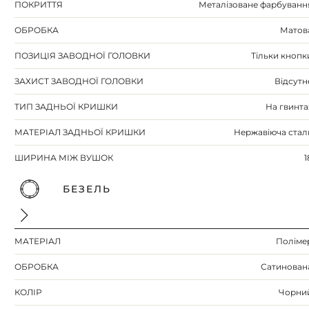
ПОКРИТТЯ
Металізоване фарбуванн
ОБРОБКА
Матов
ПОЗИЦІЯ ЗАВОДНОЇ ГОЛОВКИ
Тільки кнопк
ЗАХИСТ ЗАВОДНОЇ ГОЛОВКИ
Відсутн
ТИП ЗАДНЬОЇ КРИШКИ
На гвинта
МАТЕРІАЛ ЗАДНЬОЇ КРИШКИ
Нержавіюча стал
ШИРИНА МІЖ ВУШОК
1
БЕЗЕЛЬ
МАТЕРІАЛ
Поліме
ОБРОБКА
Сатинован
КОЛІР
Чорни