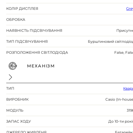
КОЛІР ДИСПЛЕЯ
Gre
ОБРОБКА
НАЯВНІСТЬ ПІДСВІЧУВАННЯ
Присутн
ТИП ПІДСВІЧУВАННЯ
Бурштиновий світлодіо
РОЗПОЛОЖЕННЯ СВІТЛОДІОДА
False, Fals
МЕХАНІЗМ
ТИП
Квар
ВИРОБНИК
Casio (In-house
МОДУЛЬ
319
ЗАПАС ХОДУ
До 10-ти рокі
ДЖЕРЕЛО ЖИВЛЕНЯ
Батарейк