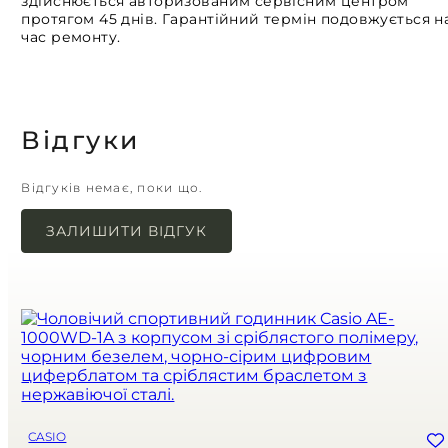
здійснюється авторизованим сервісним центром
протягом 45 днів. Гарантійний термін подовжується н
час ремонту.
Відгуки
Відгуків немає, поки що.
ЗАЛИШИТИ ВІДГУК
Ваша e-mail адреса не оприлюднюватиметься.
Обов’язкові поля позначені
*
Назва
*
Email
*
Зберегти моє ім'я, e-mail, та адресу сайту в цьому браузері для
моїх подальших коментарів.
CASIO