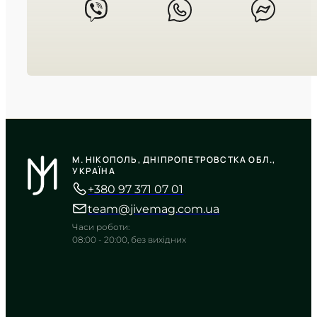
CASIO
A158WA-1D
М. НІКОПОЛЬ, ДНІПРОПЕТРОВСТКА ОБЛ.,
3 495
₴
in stock
УКРАЇНА
+380 97 371 07 01
Сувора естетика минулого у сяйві
хрому
team@jivemag.com.ua
TIMELESS COLLECTION
Часи роботи:
08:00 - 20:00, без вихідних