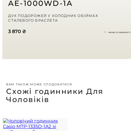
AE-1000WD-1A
Ваша оцінка
ДУХ ПОДОРОЖЕЙ У ХОЛОДНИХ ОБІЙМАХ
СТАЛЕВОГО БРАСЛЕТА
Ваш відгук
*
3 870
₴
немає в наявності
ВАМ ТАКОЖ МОЖЕ СПОДОБАТИСЯ
Схожі годинники Для
Чоловіків