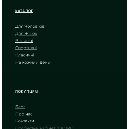
КАТАЛОГ
Для Чоловіків
Для Жінок
CASIO
Вінтажні
MTP-VD01D-1B
Спортивні
2 860
₴
in stock
Класичні
На кожний день
Глибокий чорний циферблат у
строгих металевих гранях
TIMELESS COLLECTION
ПОКУПЦЯМ
Блог
Про нас
Контакти
Особистий кабінет (СКОРО)