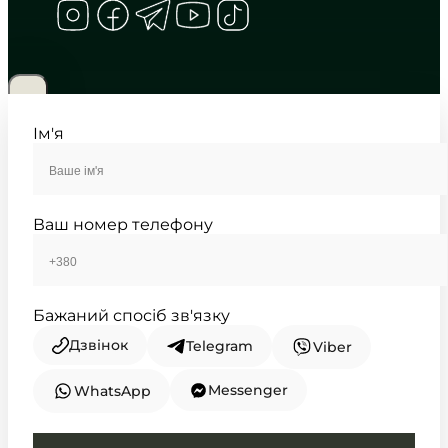
CASIO
A159W-N1
2 760
₴
in stock
Холодний блиск хрому та цифрова
строгість
Ім'я
TIMELESS COLLECTION
Ваш номер телефону
Бажаний спосіб зв'язку
Дзвінок
Telegram
Viber
Messenger
WhatsApp
CASIO
MTP-1302D-1A1