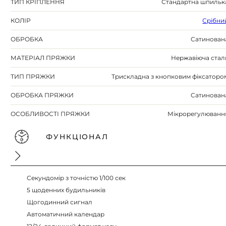
ТИП КРІПЛЕННЯ
Стандартна шпильк
КОЛІР
Срібни
ОБРОБКА
Сатинован
МАТЕРІАЛ ПРЯЖКИ
Нержавіюча стал
ТИП ПРЯЖКИ
Трискладна з кнопковим фіксаторо
ОБРОБКА ПРЯЖКИ
Сатинован
ОСОБЛИВОСТІ ПРЯЖКИ
Мікрорегулюванн
ФУНКЦІОНАЛ
Секундомір з точністю 1/100 сек
5 щоденних будильників
Щогодинний сигнал
Автоматичний календар