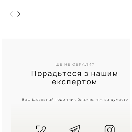
Ритм припливів під міцною
бронею кольору хакі
TIMELESS COLLECTION
ЩЕ НЕ ОБРАЛИ?
Порадьтеся з нашим
експертом
CASIO
Ваш ідеальний годинник ближче, ніж ви думаєте
AE-1000W-1A
3 090
₴
in stock
Дух далеких мандрівок у міцній
матовій броні