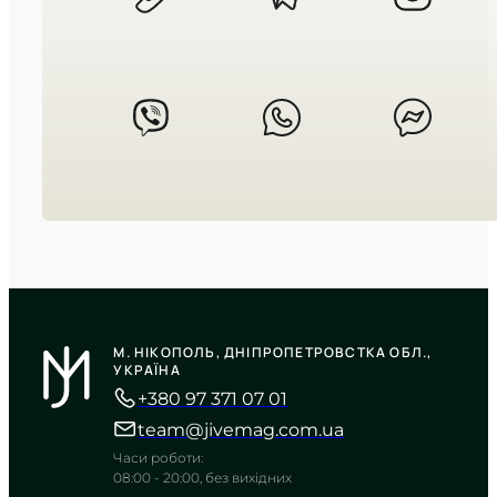
TIMELESS COLLECTION
CASIO
AE-1500WHX-3A
М. НІКОПОЛЬ, ДНІПРОПЕТРОВСТКА ОБЛ.,
3 090
₴
in stock
УКРАЇНА
+380 97 371 07 01
Функціональна міць у корпусі
відтінку мілітарі
team@jivemag.com.ua
TIMELESS COLLECTION
Часи роботи:
08:00 - 20:00, без вихідних