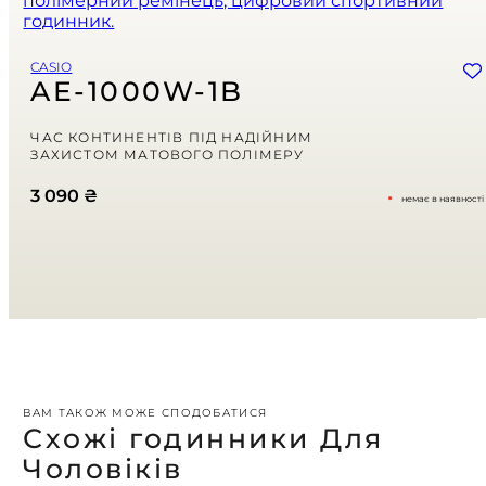
Email
*
Зберегти моє ім'я, e-mail, та адресу сайту в цьому браузері для
CASIO
моїх подальших коментарів.
AE-1000W-1B
Ваша оцінка
ЧАС КОНТИНЕНТІВ ПІД НАДІЙНИМ
ЗАХИСТОМ МАТОВОГО ПОЛІМЕРУ
Ваш відгук
*
3 090
₴
немає в наявності
ВАМ ТАКОЖ МОЖЕ СПОДОБАТИСЯ
Схожі годинники Для
Чоловіків