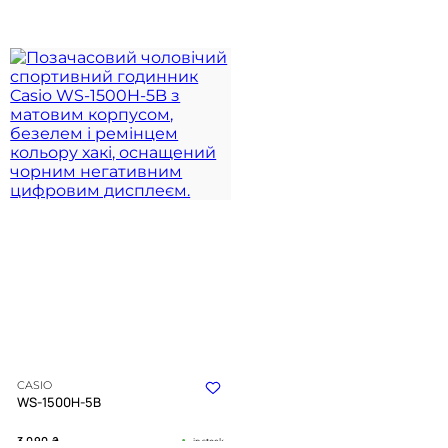
CASIO
WS-1500H-5B
3 090
₴
in stock