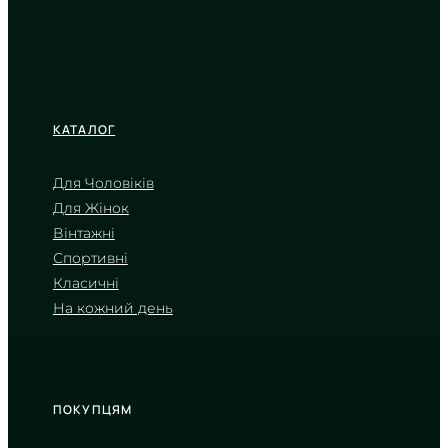
КАТАЛОГ
Для Чоловіків
Для Жінок
CASIO
Вінтажні
AE-1500WH-8B
Спортивні
3 090
₴
in stock
Класичні
На кожний день
Брутальна міць у відтінках
деревного вугілля
TIMELESS COLLECTION
ПОКУПЦЯМ