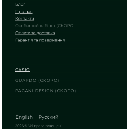
Блог
Про нас
Контакти
Особистий кабінет (СКОРО)
Оплата та доставка
Гарантія та повернення
CASIO
AE-1000W-3A
2 950
₴
in stock
NEW-ARRIVAL
CASIO
Весь світ на зап’ясті у захисному
кольорі
GUARDO (СКОРО)
TIMELESS COLLECTION
PAGANI DESIGN (СКОРО)
English
Русский
2026 © Усі права захищені