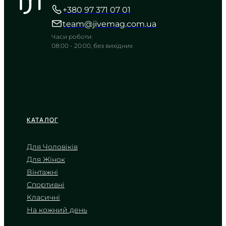
+380 97 371 07 01
Функціональна міць у корпусі
відтінку мілітарі
team@jivemag.com.ua
TIMELESS COLLECTION
Часи роботи:
08:00 - 20:00, без вихідних
КАТАЛОГ
Для Чоловіків
Для Жінок
CASIO
Вінтажні
AE-1500WH-8B
Спортивні
3 090
₴
in stock
Класичні
На кожний день
Брутальна міць у відтінках
деревного вугілля