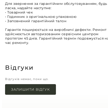
Для звернення за гарантійним обслуговуванням, будь
ласка, надайте наступне:
• Товарний чек
• Годинник з оригінальною упаковкою
• Заповнений гарантійний талон
Гарантія поширюється на виробничі дефекти. Ремонт
здійснюється авторизованим сервісним центром
протягом 45 днів. Гарантійний термін подовжується н
час ремонту.
Відгуки
Відгуків немає, поки що.
ЗАЛИШИТИ ВІДГУК
Ваша e-mail адреса не оприлюднюватиметься.
Обов’язкові поля позначені
*