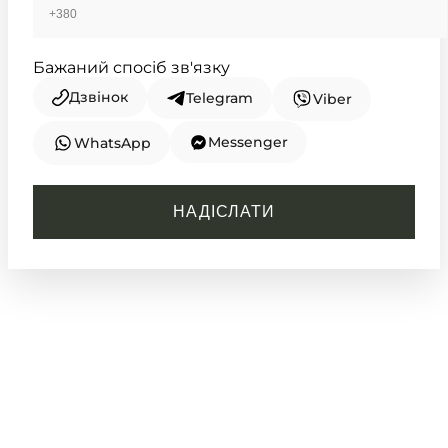
Бажаний спосіб зв'язку
Дзвінок
Telegram
Viber
Messenger
WhatsApp
CASIO
WS-1500H-1A
НАДІСЛАТИ
3 090
₴
in stock
Холодний розрахунок часу в
гонитві за трофеєм
TIMELESS COLLECTION