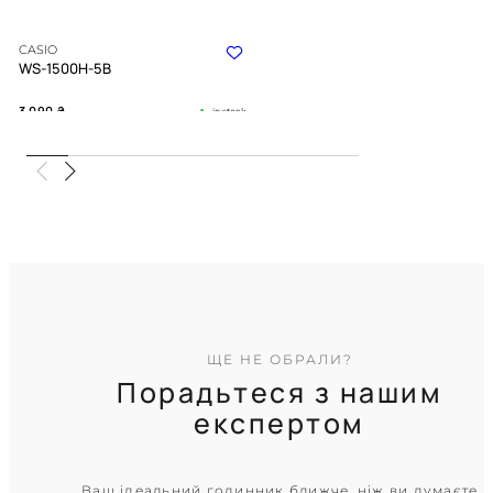
CASIO
WS-1500H-5B
3 090
₴
in stock
Ритм припливів під міцною
бронею кольору хакі
TIMELESS COLLECTION
ЩЕ НЕ ОБРАЛИ?
Порадьтеся з нашим
експертом
CASIO
Ваш ідеальний годинник ближче, ніж ви думаєте