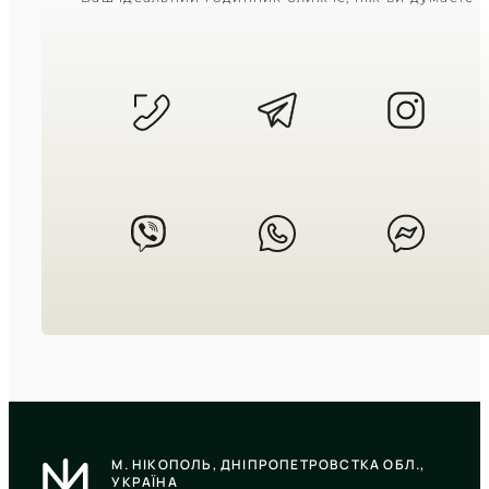
W-218H-3A
2 950
₴
in stock
Холоднокровність оливкового
полімеру для будь-яких чоловічих
випробувань
TIMELESS COLLECTION
CASIO
AE-1500WHX-3A
М. НІКОПОЛЬ, ДНІПРОПЕТРОВСТКА ОБЛ.,
3 090
₴
in stock
УКРАЇНА