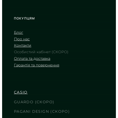
TIMELESS COLLECTION
ПОКУПЦЯМ
Блог
Про нас
Контакти
Особистий кабінет (СКОРО)
Оплата та доставка
Гарантія та повернення
CASIO
AE-1000W-3A
2 950
₴
in stock
NEW-ARRIVAL
CASIO
Весь світ на зап’ясті у захисному
кольорі
GUARDO (СКОРО)
TIMELESS COLLECTION
PAGANI DESIGN (СКОРО)