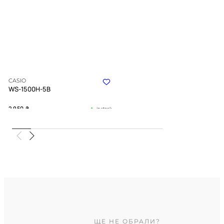
CASIO
WS-1500H-5B
2 950
₴
in stock
Ритм припливів під міцною
бронею кольору хакі
TIMELESS COLLECTION
ЩЕ НЕ ОБРАЛИ?