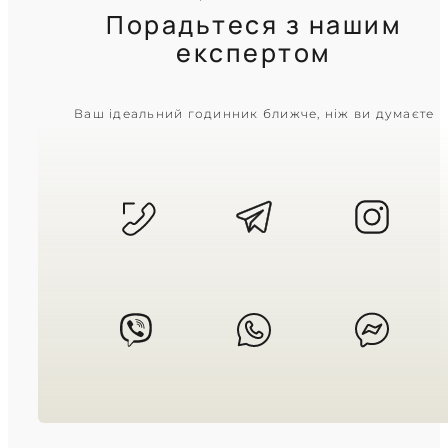
Порадьтеся з нашим
експертом
CASIO
Ваш ідеальний годинник ближче, ніж ви думаєте
AE-1000W-1A
2 950
₴
in stock
Дух далеких мандрівок у міцній
матовій броні
TIMELESS COLLECTION