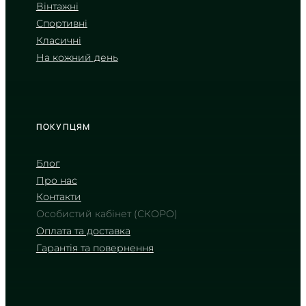
Вінтажні
AE-1500WHX-3A
Спортивні
2 820
₴
in stock
Класичні
На кожний день
Функціональна міць у корпусі
відтінку мілітарі
TIMELESS COLLECTION
ПОКУПЦЯМ
Блог
Про нас
Контакти
Особистий кабінет (СКОРО)
Оплата та доставка
Гарантія та повернення
CASIO
AE-1500WH-8B
2 950
₴
in stock