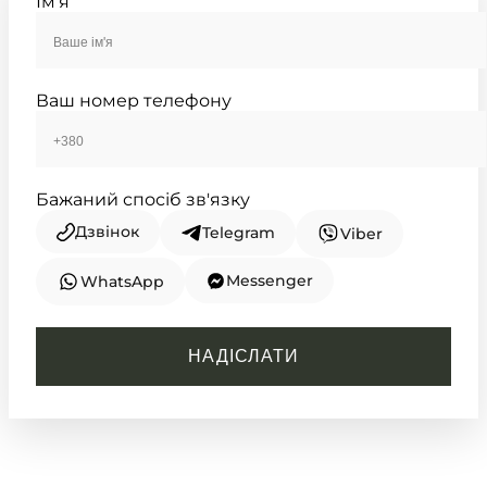
Ім'я
TIMELESS COLLECTION
Ваш номер телефону
Бажаний спосіб зв'язку
Дзвінок
Telegram
Viber
Messenger
WhatsApp
CASIO
AE-1500WH-1A
НАДІСЛАТИ
2 950
₴
in stock
Матовий чорний панцир із
безкомпромісним спортивним
характером
TIMELESS COLLECTION