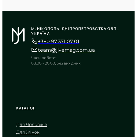
CASIO
W-218H-3A
М. НІКОПОЛЬ, ДНІПРОПЕТРОВСТКА ОБЛ.,
2 950
₴
in stock
УКРАЇНА
+380 97 371 07 01
Холоднокровність оливкового
полімеру для будь-яких чоловічих
team@jivemag.com.ua
випробувань
Часи роботи:
TIMELESS COLLECTION
08:00 - 20:00, без вихідних
КАТАЛОГ
Для Чоловіків
Для Жінок
CASIO