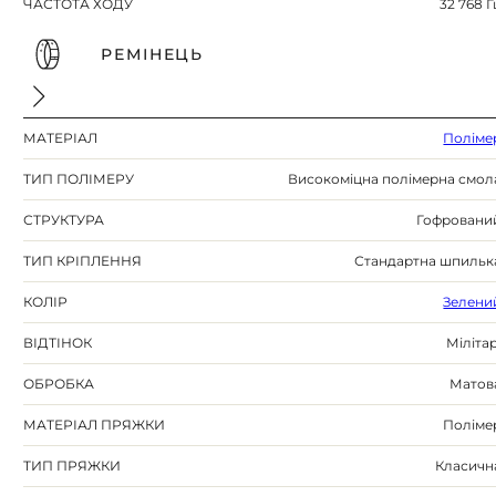
ЧАСТОТА ХОДУ
32 768 Г
РЕМІНЕЦЬ
МАТЕРІАЛ
Поліме
ТИП ПОЛІМЕРУ
Високоміцна полімерна смол
СТРУКТУРА
Гофровани
ТИП КРІПЛЕННЯ
Стандартна шпильк
КОЛІР
Зелени
ВІДТІНОК
Мілітар
ОБРОБКА
Матов
МАТЕРІАЛ ПРЯЖКИ
Поліме
ТИП ПРЯЖКИ
Класичн