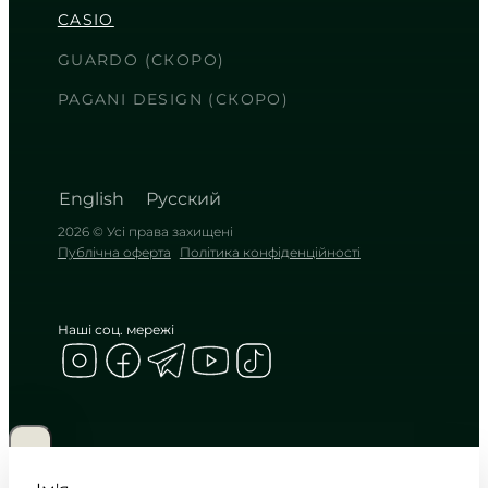
CASIO
Брутальна міць у відтінках
деревного вугілля
GUARDO (СКОРО)
TIMELESS COLLECTION
PAGANI DESIGN (СКОРО)
English
Русский
2026 © Усі права захищені
Публічна оферта
Політика конфіденційності
Наші соц. мережі
CASIO
AE-1000W-3A
2 950
₴
in stock
NEW-ARRIVAL
Весь світ на зап’ясті у захисному
кольорі