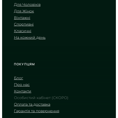
коштує дешевше, тому відмінно
Для Чоловіків
підходить для спортивних та
повсякденних моделей. Перегляньте
Для Жінок
їхні каталоги нижче
Вінтажні
Спортивні
ДИВИТИСЬ ГОДИННИКИ
Класичні
З САПФІРОВИМ СКЛОМ
На кожний день
ДИВИТИСЬ ГОДИННИКИ
З МІНЕРАЛЬНИМ СКЛОМ
ПОКУПЦЯМ
Як переконатися, що годинник
Блог
оригінальний?
Про нас
Оригінал відрізняється бездоганним
Контакти
складанням: немає кривих міток, зазорів
Особистий кабінет (СКОРО)
або слідів клею, а на задній кришці є
чітке гравіювання. Головне правило —
Оплата та доставка
купувати у перевірених продавців, таких
Гарантія та повернення
як JiveMag, де годинник комплектується
фірмовою коробкою та офіційною