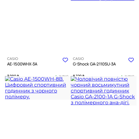
З НАШИМ ЕКСПЕРТОМ
CASIO
CASIO
AE-1500WHX-3A
G-Shock GA-2110SU-3A
3 090
₴
8 720
₴
in stock
in stock
Функціональна міць у корпусі
Прихована сила в тактичних
відтінку мілітарі
оливкових тонах
TIMELESS COLLECTION
G-SHOCK COLLECTION