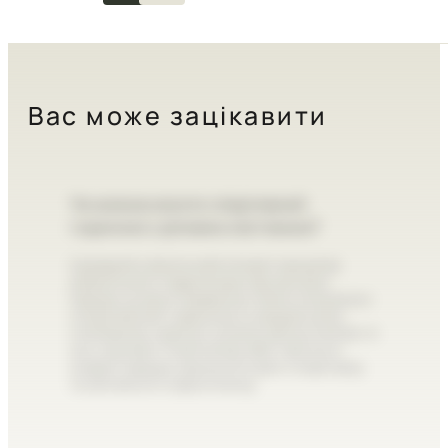
G-SHOCK COLLECTION
Вас може зацікавити
Чи можна носити спортивний
годинник з діловим костюмом?
Суворий класичний етикет вимагає
класичного годинника під костюм.
Однак сучасні правила стали м'якшими:
спортивний годинник в акуратному
сталевому корпусі цілком допустимий. А
ось масивні пластикові або тактичні
моделі краще залишити для спортзалу
та активного відпочинку.