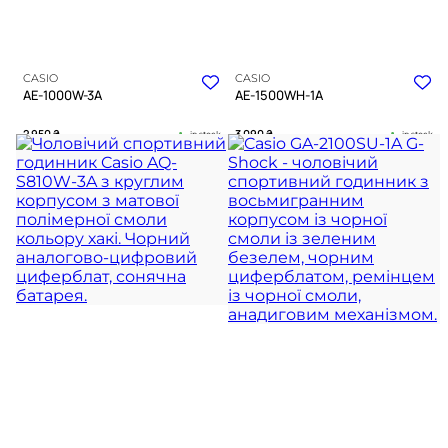
CASIO
CASIO
AE-1000W-3A
AE-1500WH-1A
2 950
₴
3 090
₴
in stock
in stock
Весь світ на зап’ясті у захисному
Матовий чорний панцир із
кольорі
безкомпромісним спортивним
характером
TIMELESS COLLECTION
TIMELESS COLLECTION