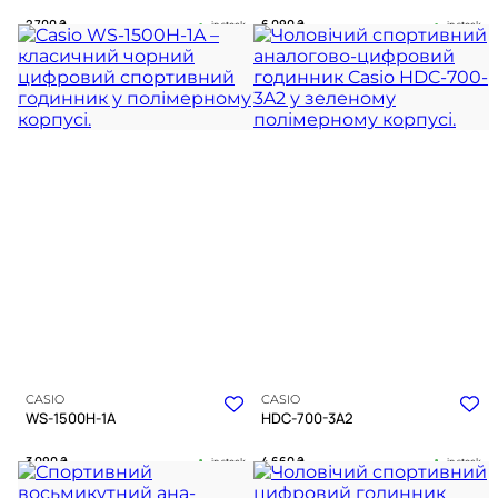
2 700
₴
6 090
₴
in stock
in stock
Енергія нічного шторму в
Глибокий оливковий відтінок у
надійному матовому корпусі
міцних обіймах сталі
TIMELESS COLLECTION
TIMELESS COLLECTION
CASIO
CASIO
WS-1500H-1A
HDC-700-3A2
3 090
₴
4 660
₴
in stock
in stock
Холодний розрахунок часу в
Тактичний характер у захисних