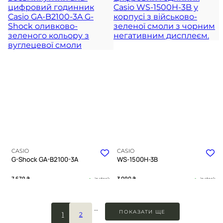
гонитві за трофеєм
природних тонах
TIMELESS COLLECTION
TIMELESS COLLECTION
CASIO
CASIO
G-Shock GA-B2100-3A
WS-1500H-3B
7 679
₴
3 090
₴
in stock
in stock
Матові оливкові грані
Дух дикої природи у матовій
приховують невичерпну енергію
броні кольору хакі
…
та міцність
ПОКАЗАТИ ЩЕ
1
2
TIMELESS COLLECTION