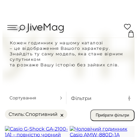
Search
УЧН
Ваш кошик
...
Наручні годинники
0 ТОВАРІВ
Кожен годинник у нашому каталозі
– це відображення Вашого характеру.
Купон:
ПОКУПЦЯМ
Знайдіть ту саму модель, яка стане вірним
супутником
Доставка по Україні
та розкаже Вашу історію без зайвих слів.
Включно с ПДВ
Всього до сплати
ДЛЯ ЧОЛОВІКІВ
Блог
ДЛЯ ЖІНОК
ОФОРМИТИ ЗА
Про нас
Сортування
Фільтри
УСІ ГОДИННИКИ
ПЕРЕЙТИ ДО СТОР
Мій Аккаунт
×
Стиль
:
Спортивний
Прибрати фільтри
ВІДПРАВКА СЬОГОДНІ НА ЗАМОВ
ОКРІМ НЕДІЛІ
Доставка та оплата
ПОВЕРНЕННЯ ПРОТЯГОМ 14 ДНІ