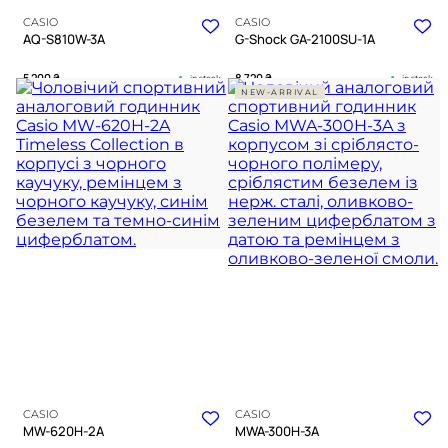
CASIO
CASIO
AQ-S810W-3A
G-Shock GA-2100SU-1A
5 200
₴
8 720
₴
in stock
in stock
NEW-ARRIVAL
Енергія сонця у матовому корпусі
Сувора геометрія карбону з
кольору мілітарі
прихованим тактичним духом
TIMELESS COLLECTION
G-SHOCK COLLECTION
CASIO
CASIO
MW-620H-2A
MWA-300H-3A