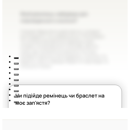
Який ремінець найкраще для
повсякденного носіння?
Сталеві браслети довговічні, солідно
виглядають та універсальні. Полімерні
та силіконові ремінці ідеальні для
спорту та активного способу життя,
тому що не бояться вологи та поту.
Шкіряні ремінці виглядають стильно та
дорого, але їх краще берегти від води та
сильної спеки.
Чи підійде ремінець чи браслет на
моє зап'ястя?
Звісно. Ми не вказуємо точну довжину
ремінців на сайті, тому що майже всі
годинники легко регулюються.