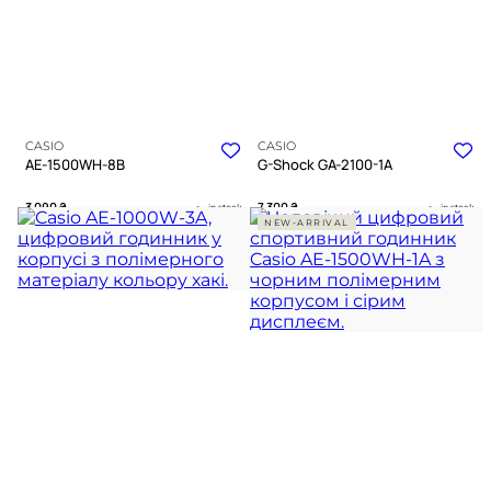
CASIO
CASIO
AE-1500WH-8B
G-Shock GA-2100-1A
3 090
₴
7 300
₴
in stock
in stock
NEW-ARRIVAL
Брутальна міць у відтінках
Восьмикутна тінь із незламним
деревного вугілля
карбоновим серцем
TIMELESS COLLECTION
G-SHOCK COLLECTION