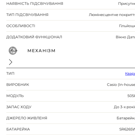
НАЯВНІСТЬ ПІДСВІЧУВАННЯ
Присутн
ТИП ПІДСВІЧУВАННЯ
Люмінесцентне покритт
ОСОБЛИВОСТІ
Гільйош
ДОДАТКОВИЙ ФУНКЦІОНАЛ
Вікно Дат
МЕХАНІЗМ
ТИП
Квар
ВИРОБНИК
Casio (In-house
МОДУЛЬ
505
ЗАПАС ХОДУ
До 3-х рокі
ДЖЕРЕЛО ЖИВЛЕНЯ
Батарейк
БАТАРЕЙКА
SR626S