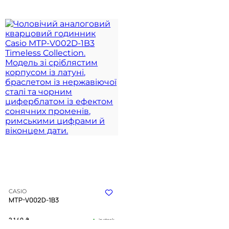
CASIO
MTP-V002D-1B3
2 140
₴
in stock