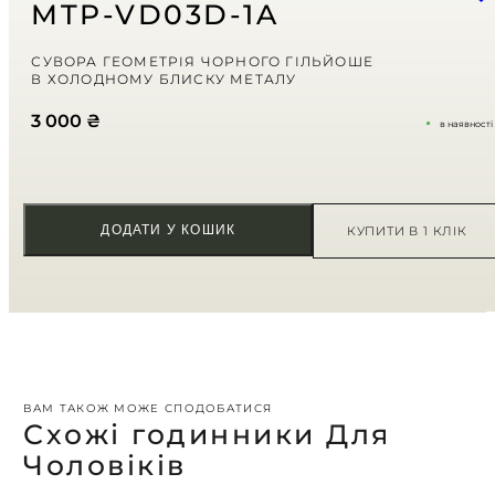
моїх подальших коментарів.
MTP-VD03D-1A
Ваша оцінка
СУВОРА ГЕОМЕТРІЯ ЧОРНОГО ГІЛЬЙОШЕ
В ХОЛОДНОМУ БЛИСКУ МЕТАЛУ
Ваш відгук
*
3 000
₴
в наявності
ДОДАТИ У КОШИК
КУПИТИ В 1 КЛІК
ВАМ ТАКОЖ МОЖЕ СПОДОБАТИСЯ
Схожі годинники Для
Чоловіків