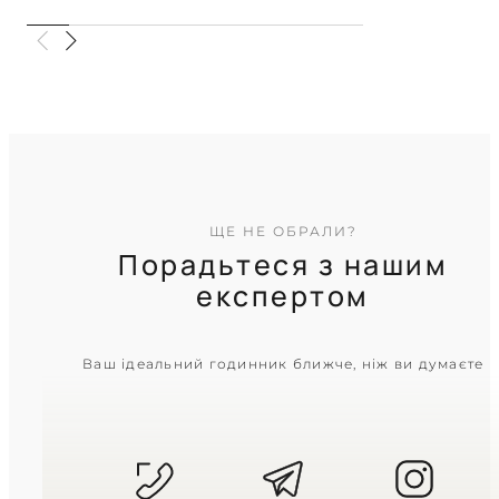
Глибина чорного циферблата у
холодному блиску полірованого
металу
TIMELESS COLLECTION
ЩЕ НЕ ОБРАЛИ?
Порадьтеся з нашим
експертом
CASIO
Ваш ідеальний годинник ближче, ніж ви думаєте
MTP-1183A-1A
3 310
₴
in stock
Суворий темний циферблат у
холодному блиску металу