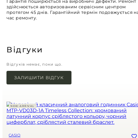
Гарантія поширюється на виробничі дефекти. Ремонт
здійснюється авторизованим сервісним центром
протягом 45 днів. Гарантійний термін подовжується н
час ремонту.
Відгуки
Відгуків немає, поки що.
ЗАЛИШИТИ ВІДГУК
Ваша e-mail адреса не оприлюднюватиметься.
Обов’язкові поля позначені
*
NEW-ARRIVAL
Назва
*
Email
*
Зберегти моє ім'я, e-mail, та адресу сайту в цьому браузері для
CASIO