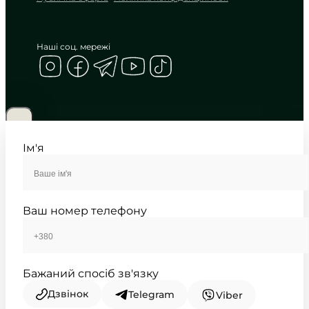
Наші соц. мережі
CASIO
MTP-1239D-1A
2 785
₴
in stock
Матова глибина чорного в
холодному блиску металу
Ім'я
TIMELESS COLLECTION
Ваш номер телефону
Бажаний спосіб зв'язку
Дзвінок
Telegram
Viber