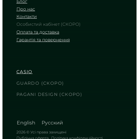
Блог
Про нас
Контакти
Особистий кабінет (СКОРО)
Оплата та доставка
Гарантія та повернення
CASIO
MTP-1335D-1A2
3 530
₴
in stock
CASIO
Темна гладь часу в холодних
обіймах металу
GUARDO (СКОРО)
TIMELESS COLLECTION
PAGANI DESIGN (СКОРО)
English
Русский
2026 © Усі права захищені
Публічна оферта
Політика конфіденційності