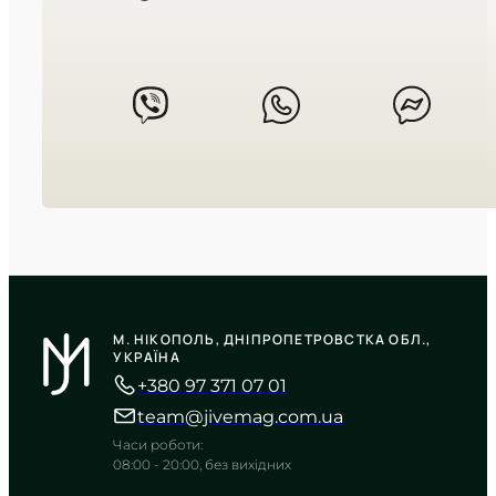
TIMELESS COLLECTION
CASIO
MTP-VD300D-1E
М. НІКОПОЛЬ, ДНІПРОПЕТРОВСТКА ОБЛ.,
4 030
₴
in stock
УКРАЇНА
+380 97 371 07 01
Сувора геометрія часу на
контрастному чорному тлі
team@jivemag.com.ua
TIMELESS COLLECTION
Часи роботи:
08:00 - 20:00, без вихідних