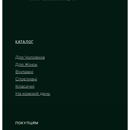
КАТАЛОГ
Для Чоловіків
Для Жінок
CASIO
Вінтажні
MTP-1335D-1A2
Спортивні
3 530
₴
in stock
Класичні
На кожний день
Темна гладь часу в холодних
обіймах металу
TIMELESS COLLECTION
ПОКУПЦЯМ