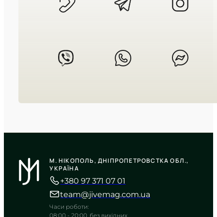
TIMELESS COLLECTION
CASIO
MTP-V006D-1B2
М. НІКОПОЛЬ, ДНІПРОПЕТРОВСТКА ОБЛ.,
2 240
₴
in stock
УКРАЇНА
+380 97 371 07 01
Сувора геометрія часу в блиску
холодного металу
team@jivemag.com.ua
TIMELESS COLLECTION
Часи роботи:
08:00 - 20:00, без вихідних