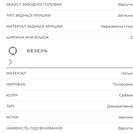
ЗАХИСТ ЗАВОДНОЇ ГОЛОВКИ
Відсутн
ТИП ЗАДНЬОЇ КРИШКИ
Затискн
МАТЕРІАЛ ЗАДНЬОЇ КРИШКИ
Нержавіюча стал
ШИРИНА МІЖ ВУШОК
2
БЕЗЕЛЬ
МАТЕРІАЛ
Латун
ОБРОБКА
Полірован
КОЛІР
Срібни
ТИП
Декоративни
МІТКИ
хвилин
НАЯВНІСТЬ ПІДСВІЧУВАННЯ
Відсутн