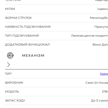
МІТКИ
Індекс
ФОРМА СТРІЛОК
Мечоподібн
НАЯВНІСТЬ ПІДСВІЧУВАННЯ
Присутн
ТИП ПІДСВІЧУВАННЯ
Люмінесцентне покритт
ДОДАТКОВИЙ ФУНКЦІОНАЛ
Вікно Дат
МЕХАНІЗМ
ТИП
Квар
ВИРОБНИК
Casio (In-house
МОДУЛЬ
278
ЗАПАС ХОДУ
До 3-х рокі