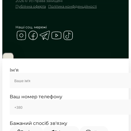
2026 © Усі права захищені
Публічна оферта
Політика конфіденційності
Наші соц. мережі
CASIO
MTP-1239D-1A
2 785
₴
in stock
NEW-ARRIVAL
Матова глибина чорного в
холодному блиску металу
Ім'я
TIMELESS COLLECTION
Ваш номер телефону
Бажаний спосіб зв'язку