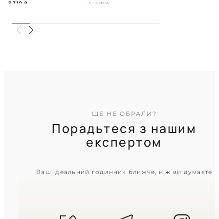
3 310
₴
in stock
Суворий темний циферблат у
холодному блиску металу
TIMELESS COLLECTION
ЩЕ НЕ ОБРАЛИ?
Порадьтеся з нашим
експертом
CASIO
Ваш ідеальний годинник ближче, ніж ви думаєте
MTP-VD300D-1E
4 030
₴
in stock
Сувора геометрія часу на
контрастному чорному тлі