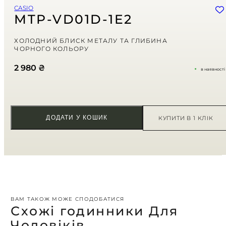
Зберегти моє ім'я, e-mail, та адресу сайту в цьому браузері для
CASIO
моїх подальших коментарів.
MTP-VD01D-1E2
Ваша оцінка
ХОЛОДНИЙ БЛИСК МЕТАЛУ ТА ГЛИБИНА
ЧОРНОГО КОЛЬОРУ
Ваш відгук
*
2 980
₴
в наявності
ДОДАТИ У КОШИК
КУПИТИ В 1 КЛІК
ВАМ ТАКОЖ МОЖЕ СПОДОБАТИСЯ
Схожі годинники Для
Чоловіків