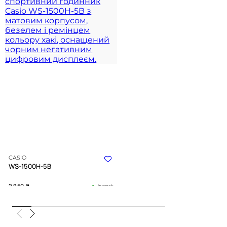
CASIO
WS-1500H-5B
2 950
₴
in stock
Ритм припливів під міцною
бронею кольору хакі
TIMELESS COLLECTION