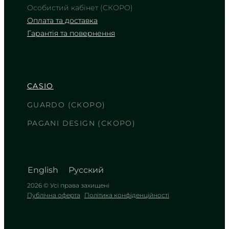
Особистий кабінет (СКОРО)
Оплата та доставка
Гарантія та повернення
CASIO
AE-1500WH-8B
2 950
₴
in stock
CASIO
Брутальна міць у відтінках
деревного вугілля
GUARDO (СКОРО)
TIMELESS COLLECTION
PAGANI DESIGN (СКОРО)
English
Русский
2026 © Усі права захищені
Публічна оферта
Політика конфіденційності