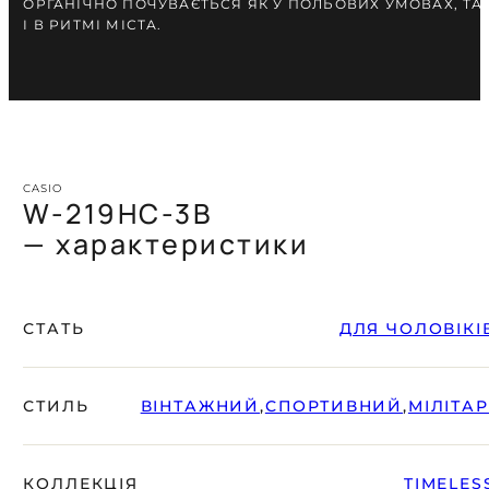
ОРГАНІЧНО ПОЧУВАЄТЬСЯ ЯК У ПОЛЬОВИХ УМОВАХ, ТА
І В РИТМІ МІСТА.
CASIO
W-219HC-3B
— характеристики
СТАТЬ
ДЛЯ ЧОЛОВІКІ
СТИЛЬ
ВІНТАЖНИЙ
,
СПОРТИВНИЙ
,
МІЛІТАР
КОЛЛЕКЦІЯ
TIMELES