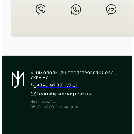
CASIO
W-218H-3A
М. НІКОПОЛЬ, ДНІПРОПЕТРОВСТКА ОБЛ.,
2 950
₴
in stock
УКРАЇНА
+380 97 371 07 01
Холоднокровність оливкового
полімеру для будь-яких чоловічих
team@jivemag.com.ua
випробувань
Часи роботи:
TIMELESS COLLECTION
08:00 - 20:00, без вихідних