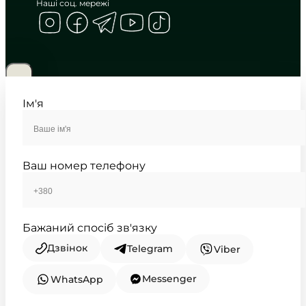
Наші соц. мережі
CASIO
AE-1000W-3A
2 950
₴
in stock
NEW-ARRIVAL
Весь світ на зап’ясті у захисному
кольорі
Ім'я
TIMELESS COLLECTION
Ваш номер телефону
Бажаний спосіб зв'язку
Дзвінок
Telegram
Viber
Messenger
WhatsApp
CASIO
AE-1500WH-1A