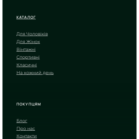
КАТАЛОГ
Для Чоловіків
Для Жінок
CASIO
Вінтажні
AE-1500WHX-3A
Спортивні
2 820
₴
in stock
Класичні
На кожний день
Функціональна міць у корпусі
відтінку мілітарі
TIMELESS COLLECTION
ПОКУПЦЯМ
Блог
Про нас
Контакти