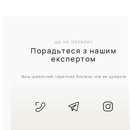
ЩЕ НЕ ОБРАЛИ?
Порадьтеся з нашим
експертом
CASIO
Ваш ідеальний годинник ближче, ніж ви думаєте
AE-1000W-1A
2 950
₴
in stock
Дух далеких мандрівок у міцній
матовій броні
TIMELESS COLLECTION