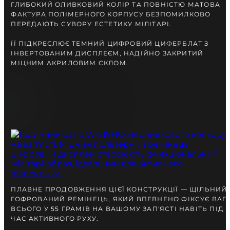
разом із Вами.
ГЛИБОКИЙ ОЛИВКОВИЙ КОЛІР ТА ПОВНІСТЮ МАТОВА
ФАКТУРА ПОЛІМЕРНОГО КОРПУСУ БЕЗПОМИЛКОВО
ПЕРЕДАЮТЬ СУВОРУ ЕСТЕТИКУ МІЛІТАРІ.
ЇЇ ПІДКРЕСЛЮЄ ТЕМНИЙ ЦИФРОВИЙ ЦИФЕРБЛАТ З
ІНВЕРТОВАНИМ ДИСПЛЕЄМ, НАДІЙНО ЗАКРИТИЙ
МІЦНИМ АКРИЛОВИМ СКЛОМ.
БЕЗКОШТОВНА ДОСТАВКА
ГАРАНТІЯ 12-24 МІСЯЦІВ
ВІДПРАВКА В ДЕНЬ ЗАМОВЛЕННЯ
Telegram
ПЛАВНЕ ПРОДОВЖЕННЯ ЦІЄЇ КОНСТРУКЦІЇ — ЩІЛЬНИЙ
ГОФРОВАНИЙ РЕМІНЕЦЬ, ЯКИЙ ВПЕВНЕНО ФІКСУЄ ВАГ
ПОРАДЬТЕСЯ
З НАШИМ ЕКСПЕРТОМ
ВСЬОГО У 55 ГРАМІВ НА ВАШОМУ ЗАП'ЯСТІ НАВІТЬ ПІД
ЧАС АКТИВНОГО РУХУ.