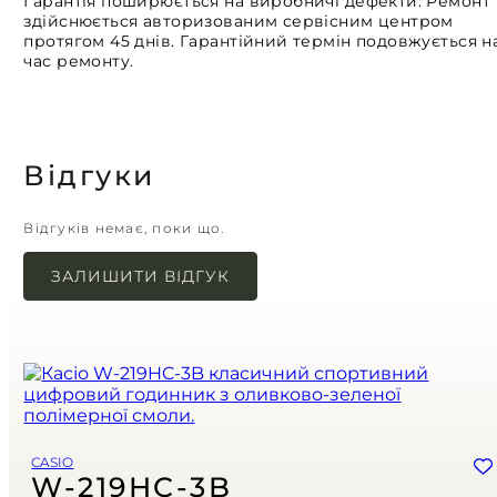
Гарантія поширюється на виробничі дефекти. Ремонт
здійснюється авторизованим сервісним центром
протягом 45 днів. Гарантійний термін подовжується н
час ремонту.
Відгуки
Відгуків немає, поки що.
ЗАЛИШИТИ ВІДГУК
Ваша e-mail адреса не оприлюднюватиметься.
Обов’язкові поля позначені
*
Назва
*
Email
*
CASIO
Зберегти моє ім'я, e-mail, та адресу сайту в цьому браузері для
W-219HC-3B
моїх подальших коментарів.