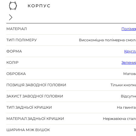
КОРПУС
МАТЕРІАЛ
Поліме
ТИП ПОЛІМЕРУ
Високоміцна полімерна смол
ФОРМА
Кругл
КОЛІР
Зелени
ОБРОБКА
Матов
ПОЗИЦІЯ ЗАВОДНОЇ ГОЛОВКИ
Тільки кнопк
ЗАХИСТ ЗАВОДНОЇ ГОЛОВКИ
Відсутн
ТИП ЗАДНЬОЇ КРИШКИ
На гвинта
МАТЕРІАЛ ЗАДНЬОЇ КРИШКИ
Нержавіюча стал
ШИРИНА МІЖ ВУШОК
1