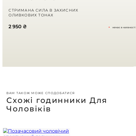
Ваша оцінка
СТРИМАНА СИЛА В ЗАХИСНИХ
ОЛИВКОВИХ ТОНАХ
2 950
₴
немає в наявності
Ваш відгук
*
ВАМ ТАКОЖ МОЖЕ СПОДОБАТИСЯ
Схожі годинники Для
Чоловіків