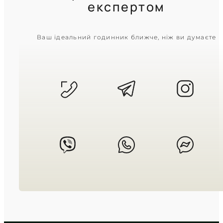
експертом
CASIO
Ваш ідеальний годинник ближче, ніж ви думаєте
LTP-V009D-2E
2 440
₴
in stock
Сувора геометрія у холодному
сяйві полірованого металу
TIMELESS COLLECTION