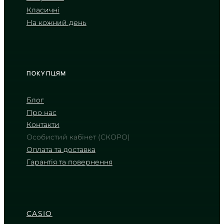
2 550
₴
in stock
Класичні
На кожний день
Ніжне тепло лососевого відтінку в
суворому хромі
TIMELESS COLLECTION
ПОКУПЦЯМ
Блог
Про нас
Контакти
Особистий кабінет (СКОРО)
Оплата та доставка
Гарантія та повернення
CASIO
LTP-V007D-7E
2 290
₴
in stock
CASIO
Променистий срібний циферблат