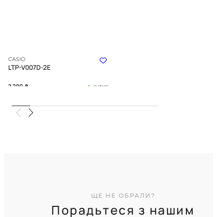
CASIO
LTP-V007D-2E
2 290
₴
in stock
Небесна блакить, що застигла у
суворій геометрії форми
TIMELESS COLLECTION
ЩЕ НЕ ОБРАЛИ?
Порадьтеся з нашим