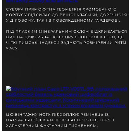
разом із Вами.
СУВОРА ПРЯМОКУТНА ГЕОМЕТРІЯ ХРОМОВАНОГО
КОРПУСУ ВІДСИЛАЄ ДО ВІЧНОЇ КЛАСИКИ, ДОРЕЧНОЇ ЯК
У ДІЛОВОМУ, ТАК І В ПОВСЯКДЕННОМУ ГАРДЕРОБІ.
ПІД ПЛАСКИМ МІНЕРАЛЬНИМ СКЛОМ ВІДКРИВАЄТЬСЯ
ВИД НА ЦИФЕРБЛАТ КОЛЬОРУ СЛОНОВОЇ КІСТКИ, ДЕ
ЧІТКІ РИМСЬКІ ІНДЕКСИ ЗАДАЮТЬ РОЗМІРЕНИЙ РИТМ
ЧАСУ.
БЕЗКОШТОВНА ДОСТАВКА
ГАРАНТІЯ 12-24 МІСЯЦІВ
ВІДПРАВКА В ДЕНЬ ЗАМОВЛЕННЯ
Telegram
ЦЮ ВІНТАЖНУ НОТУ ПІДХОПЛЮЄ РЕМІНЕЦЬ ІЗ
ПОРАДЬТЕСЯ
З НАШИМ ЕКСПЕРТОМ
НАТУРАЛЬНОЇ ШКІРИ ШОКОЛАДНОГО ВІДТІНКУ З
ХАРАКТЕРНИМ ФАКТУРНИМ ТИСНЕННЯМ.