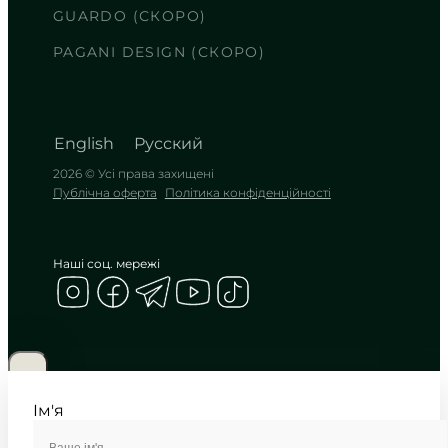
у суворих гранях металу
GUARDO (СКОРО)
TIMELESS COLLECTION
PAGANI DESIGN (СКОРО)
English
Русский
2026 © Усі права захищені
Публічна оферта
Політика конфіденційності
Наші соц. мережі
CASIO
LTP-V007L-7B1
2 050
₴
in stock
Сувора естетика срібла на чорному
шкіряному ремінці
Ім'я
TIMELESS COLLECTION