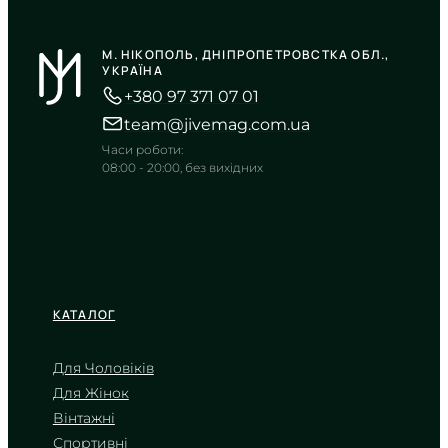
CASIO
LTP-V007D-4E
М. НІКОПОЛЬ, ДНІПРОПЕТРОВСТКА ОБЛ.,
2 200
₴
in stock
УКРАЇНА
+380 97 371 07 01
Ніжний рожевий відблиск у
суворих прямокутних гранях
team@jivemag.com.ua
TIMELESS COLLECTION
Часи роботи:
08:00 - 20:00, без вихідних
КАТАЛОГ
Для Чоловіків
Для Жінок
CASIO
Вінтажні
LTP-V009D-4E
Спортивні