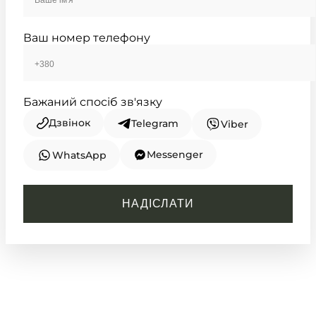
Ваш номер телефону
Бажаний спосіб зв'язку
Дзвінок
Telegram
Viber
Messenger
WhatsApp
CASIO
LTP-V007D-1E
НАДІСЛАТИ
2 290
₴
in stock
Глибина чорного кольору в
обіймах срібла
TIMELESS COLLECTION