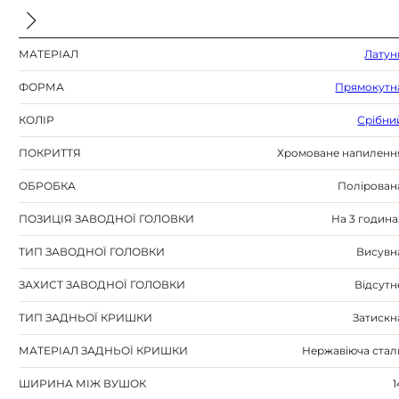
МАТЕРІАЛ
Латун
ФОРМА
Прямокутн
КОЛІР
Срібни
ПОКРИТТЯ
Хромоване напиленн
ОБРОБКА
Полірован
ПОЗИЦІЯ ЗАВОДНОЇ ГОЛОВКИ
На 3 година
ТИП ЗАВОДНОЇ ГОЛОВКИ
Висувн
ЗАХИСТ ЗАВОДНОЇ ГОЛОВКИ
Відсутн
ТИП ЗАДНЬОЇ КРИШКИ
Затискн
МАТЕРІАЛ ЗАДНЬОЇ КРИШКИ
Нержавіюча стал
ШИРИНА МІЖ ВУШОК
1