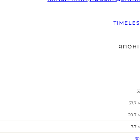
TIMELE
ЯПОНІ
5
37.7 
20.7 
7.7 
30