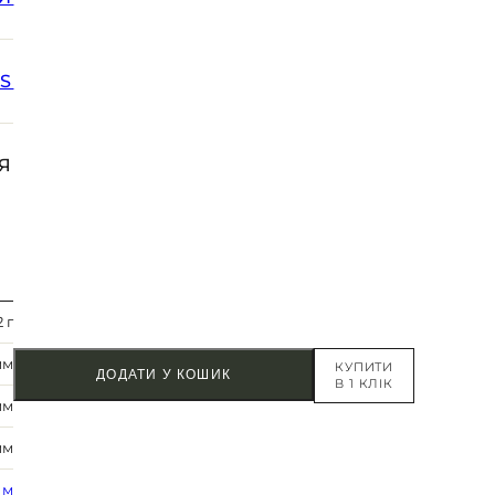
SS
Я
2 г
мм
КУПИТИ
ДОДАТИ У КОШИК
В 1 КЛІК
мм
мм
 м