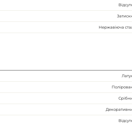
Відсут
Затиск
Нержавіюча ста
Лату
Полірова
Срібн
Декоративн
Відсут