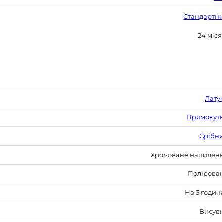
Стандартн
24 міся
Лату
Прямокут
Срібн
Хромоване напилен
Полірова
На 3 годин
Висув