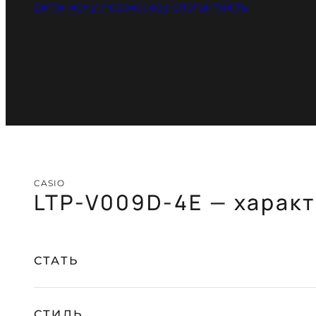
CASIO
LTP-V009D-4E — харак
СТАТЬ
СТИЛЬ