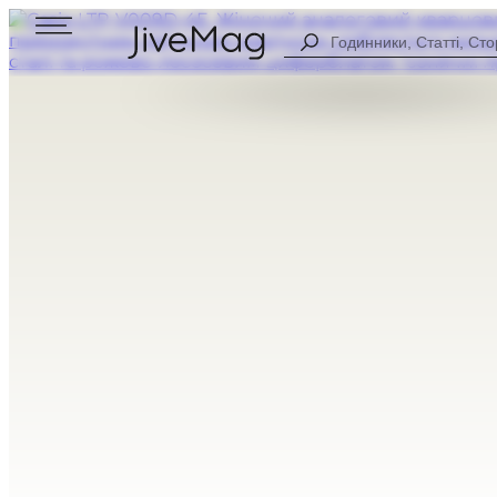
Search
...
Блог
Про нас
Персональний кабінет (СКОРО)
Доставка та оплата
Гарантія та повернення
ДЛЯ ЧОЛОВІКІВ
ЦИФРОВІ
ДЛЯ ЖІНОК
АНАЛОГОВІ
УСІ ГОДИННИКИ
КОМБІНОВА
СПОРТИВНІ
CASUAL