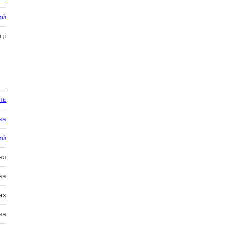
ий
ці
нь
на
ий
ня
на
ах
на