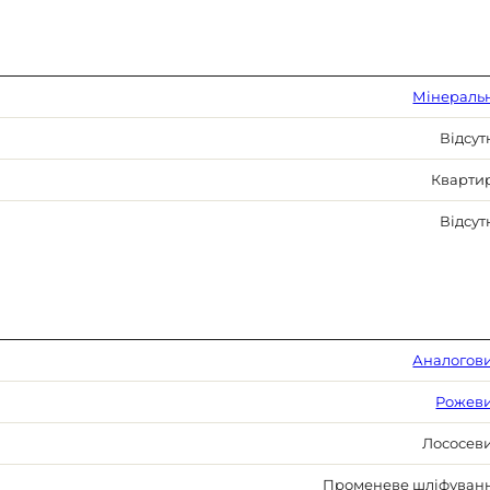
Мінераль
Відсут
Кварти
Відсут
Аналогов
Рожев
Лососев
Променеве шліфуван