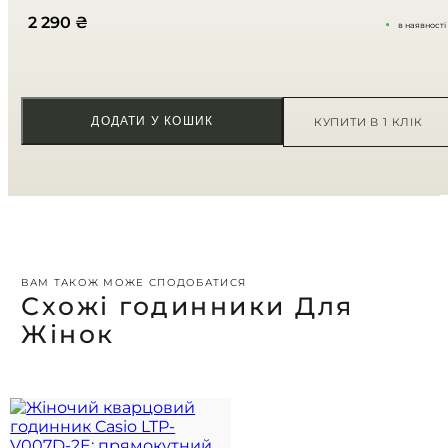
Ваш відгук
*
2 290
₴
в наявності
ДОДАТИ У КОШИК
КУПИТИ В 1 КЛІК
ВАМ ТАКОЖ МОЖЕ СПОДОБАТИСЯ
Схожі годинники Для
Жінок