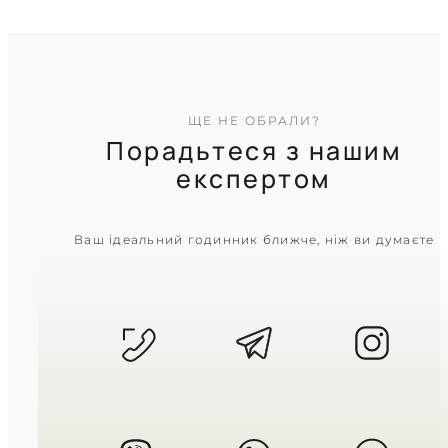
ЩЕ НЕ ОБРАЛИ?
Порадьтеся з нашим
експертом
CASIO
Ваш ідеальний годинник ближче, ніж ви думаєте
LTP-V007D-4E
2 200
₴
in stock
Ніжний рожевий відблиск у
суворих прямокутних гранях
TIMELESS COLLECTION