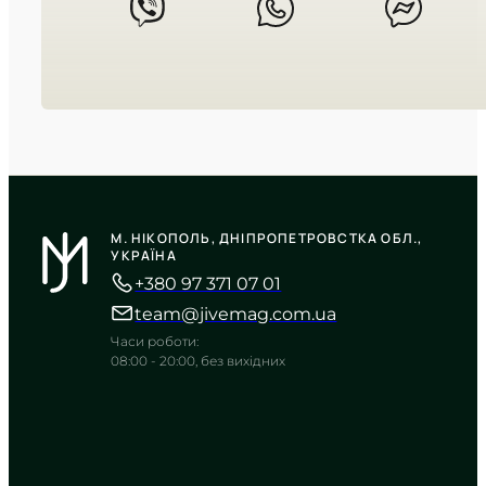
CASIO
LTP-V009D-2E
М. НІКОПОЛЬ, ДНІПРОПЕТРОВСТКА ОБЛ.,
2 440
₴
in stock
УКРАЇНА
+380 97 371 07 01
Сувора геометрія у холодному
сяйві полірованого металу
team@jivemag.com.ua
TIMELESS COLLECTION
Часи роботи:
08:00 - 20:00, без вихідних