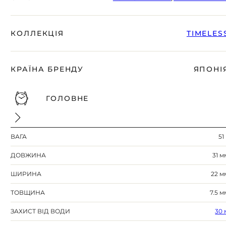
КОЛЛЕКЦІЯ
TIMELES
КРАЇНА БРЕНДУ
ЯПОНІ
ГОЛОВНЕ
ВАГА
51
ДОВЖИНА
31 м
ШИРИНА
22 м
ТОВЩИНА
7.5 м
ЗАХИСТ ВІД ВОДИ
30 