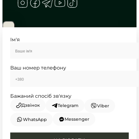
CASIO
LTP-V007D-7E
2 200
₴
in stock
Променистий срібний циферблат
у суворих гранях металу
Ім'я
TIMELESS COLLECTION
Ваш номер телефону
Бажаний спосіб зв'язку
Дзвінок
Telegram
Viber
Messenger
WhatsApp
CASIO
LTP-V002D-7A