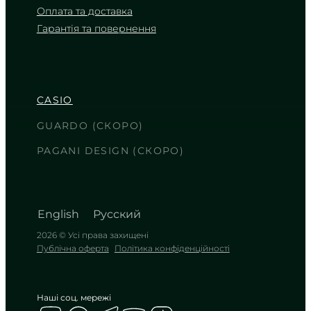
Оплата та доставка
Гарантія та повернення
CASIO
LTP-V009D-4E
2 550
₴
in stock
CASIO
Ніжне тепло лососевого відтінку в
суворому хромі
GUARDO (СКОРО)
TIMELESS COLLECTION
PAGANI DESIGN (СКОРО)
English
Русский
2026 © Усі права захищені
Публічна оферта
Політика конфіденційності
Наші соц. мережі