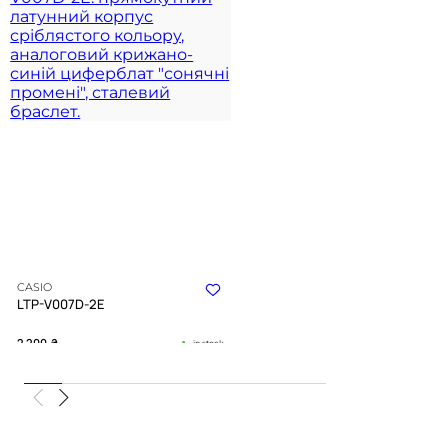
CASIO
LTP-V007D-2E
2 200
₴
in stock
Небесна блакить, що застигла у
суворій геометрії форми
TIMELESS COLLECTION