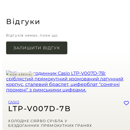
Відгуки
Відгуків немає, поки що.
ЗАЛИШИТИ ВІДГУК
Ваша e-mail адреса не оприлюднюватиметься.
Обов’язкові поля позначені
*
NEW-ARRIVAL
Назва
*
Email
*
Зберегти моє ім'я, e-mail, та адресу сайту в цьому браузері для
CASIO
моїх подальших коментарів.
LTP-V007D-7B
Ваша оцінка
ХОЛОДНЕ СЯЙВО СРІБЛА У
БЕЗДОГАННИХ ПРЯМОКУТНИХ ГРАНЯХ