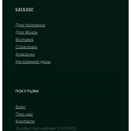
КАТАЛОГ
Для Чоловіків
Для Жінок
CASIO
Вінтажні
LTP-V001D-7B
Спортивні
1 710
₴
in stock
Класичні
На кожний день
Холодний блиск срібла у
витонченій формі
TIMELESS COLLECTION
ПОКУПЦЯМ
Блог
Про нас
Контакти
Особистий кабінет (СКОРО)