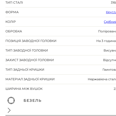
ТИП СТАЛІ
316
ФОРМА
Кругл
КОЛІР
Срібни
ОБРОБКА
Полірован
ПОЗИЦІЯ ЗАВОДНОЇ ГОЛОВКИ
На 3 година
ТИП ЗАВОДНОЇ ГОЛОВКИ
Висувн
ЗАХИСТ ЗАВОДНОЇ ГОЛОВКИ
Відсутн
ТИП ЗАДНЬОЇ КРИШКИ
Гвинтов
МАТЕРІАЛ ЗАДНЬОЇ КРИШКИ
Нержавіюча стал
ШИРИНА МІЖ ВУШОК
2
БЕЗЕЛЬ