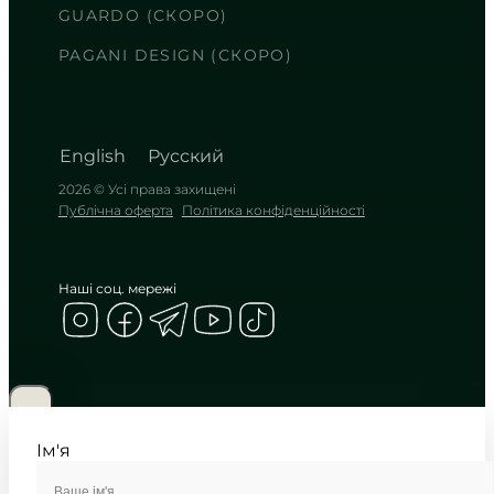
холодному блиску металу
GUARDO (СКОРО)
TIMELESS COLLECTION
PAGANI DESIGN (СКОРО)
English
Русский
2026 © Усі права захищені
Публічна оферта
Політика конфіденційності
Наші соц. мережі
CASIO
MTP-B145D-3A
6 270
₴
in stock
Шляхетний смарагд в оправі з
полірованого металу
Ім'я
TIMELESS COLLECTION