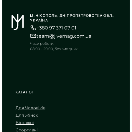
CASIO
MTP-1384D-1A
М. НІКОПОЛЬ, ДНІПРОПЕТРОВСТКА ОБЛ.,
5 470
₴
in stock
УКРАЇНА
+380 97 371 07 01
Сувора геометрія на тлі глибокого
чорного
team@jivemag.com.ua
TIMELESS COLLECTION
Часи роботи:
08:00 - 20:00, без вихідних
КАТАЛОГ
Для Чоловіків
Для Жінок
CASIO
Вінтажні
AMW-870D-1A
Спортивні