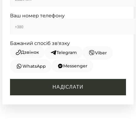
Ваш номер телефону
Бажаний спосіб зв'язку
Дзвінок
Telegram
Viber
Messenger
WhatsApp
CASIO
MTP-E515D-2A1
НАДІСЛАТИ
7 770
₴
in stock
Відтінок морської хвилі у строгих
сталевих гранях
TIMELESS COLLECTION