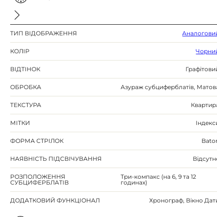
ТИП ВІДОБРАЖЕННЯ
Аналогови
КОЛІР
Чорни
ВІДТІНОК
Графітови
ОБРОБКА
Азураж субциферблатів, Матов
ТЕКСТУРА
Квартир
МІТКИ
Індекс
ФОРМА СТРІЛОК
Bato
НАЯВНІСТЬ ПІДСВІЧУВАННЯ
Відсутн
РОЗПОЛОЖЕННЯ
Три-компакс (на 6, 9 та 12
СУБЦИФЕРБЛАТІВ
годинах)
ДОДАТКОВИЙ ФУНКЦІОНАЛ
Хронограф, Вікно Дат