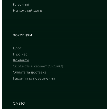
6 570
₴
in stock
Класичні
На кожний день
Невичерпна енергія в оправі з
матової сталі
TIMELESS COLLECTION
ПОКУПЦЯМ
Блог
Про нас
Контакти
Особистий кабінет (СКОРО)
Оплата та доставка
Гарантія та повернення
CASIO
MTP-E515D-8A
7 770
₴
in stock
CASIO
Строгий вугільний циферблат у