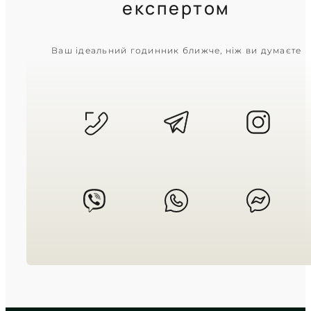
експертом
CASIO
Ваш ідеальний годинник ближче, ніж ви думаєте
AMW-880D-1A
6 820
₴
in stock
Чорний матовий циферблат у
міцній сталевій броні
TIMELESS COLLECTION