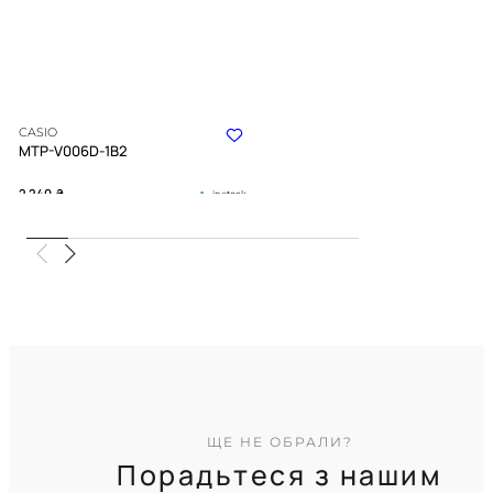
CASIO
MTP-V006D-1B2
2 240
₴
in stock
Сувора геометрія часу в блиску
холодного металу
TIMELESS COLLECTION
ЩЕ НЕ ОБРАЛИ?
Порадьтеся з нашим