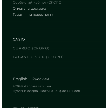
Особистий кабінет (СКОРО)
Оплата та доставка
Гарантія та повернення
CASIO
AMW-880-1A
6 040
₴
in stock
CASIO
Холодна сталь та чорний полімер
для сміливих маршрутів
GUARDO (СКОРО)
TIMELESS COLLECTION
PAGANI DESIGN (СКОРО)
English
Русский
2026 © Усі права захищені
Публічна оферта
Політика конфіденційності
Наші соц. мережі