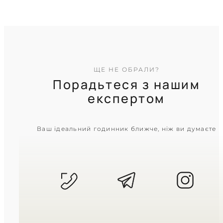
ЩЕ НЕ ОБРАЛИ?
Порадьтеся з нашим
експертом
CASIO
Ваш ідеальний годинник ближче, ніж ви думаєте
AMW-880D-1A
6 820
₴
in stock
Чорний матовий циферблат у
міцній сталевій броні
TIMELESS COLLECTION