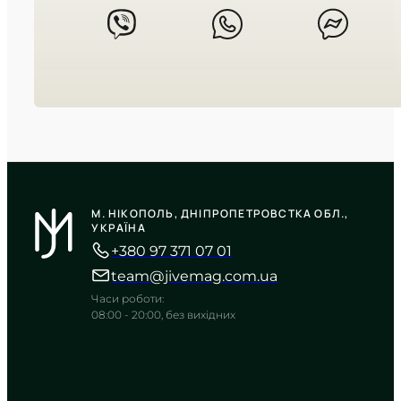
CASIO
MTP-1374D-1A
М. НІКОПОЛЬ, ДНІПРОПЕТРОВСТКА ОБЛ.,
6 470
₴
in stock
УКРАЇНА
+380 97 371 07 01
Суворий чорний циферблат у
холодному блиску металу
team@jivemag.com.ua
TIMELESS COLLECTION
Часи роботи:
08:00 - 20:00, без вихідних