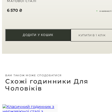
МАТОВОЇ СТАЛІ
Ваш відгук
*
6 570
₴
в наявності
ДОДАТИ У КОШИК
КУПИТИ В 1 КЛІК
ВАМ ТАКОЖ МОЖЕ СПОДОБАТИСЯ
Схожі годинники Для
Чоловіків