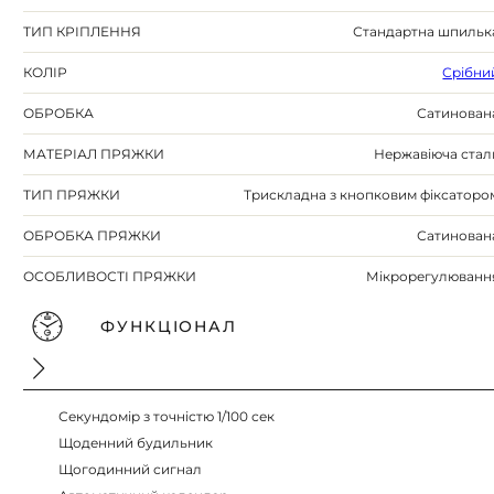
ТИП КРІПЛЕННЯ
Стандартна шпильк
КОЛІР
Срібни
ОБРОБКА
Сатинован
МАТЕРІАЛ ПРЯЖКИ
Нержавіюча стал
ТИП ПРЯЖКИ
Трискладна з кнопковим фіксаторо
ОБРОБКА ПРЯЖКИ
Сатинован
ОСОБЛИВОСТІ ПРЯЖКИ
Мікрорегулюванн
ФУНКЦІОНАЛ
Секундомір з точністю 1/100 сек
Щоденний будильник
Щогодинний сигнал