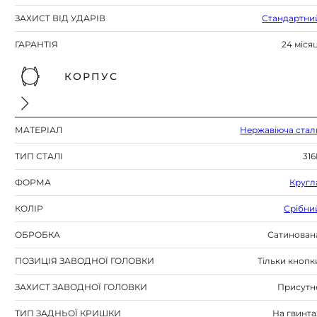
ЗАХИСТ ВІД УДАРІВ
Стандартни
ГАРАНТІЯ
24 місяц
КОРПУС
МАТЕРІАЛ
Нержавіюча стал
ТИП СТАЛІ
316
ФОРМА
Кругл
КОЛІР
Срібни
ОБРОБКА
Сатинован
ПОЗИЦІЯ ЗАВОДНОЇ ГОЛОВКИ
Тільки кнопк
ЗАХИСТ ЗАВОДНОЇ ГОЛОВКИ
Присутн
ТИП ЗАДНЬОЇ КРИШКИ
На гвинта