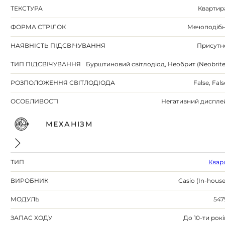
ТЕКСТУРА
Квартир
ФОРМА СТРІЛОК
Мечоподібн
НАЯВНІСТЬ ПІДСВІЧУВАННЯ
Присутн
ТИП ПІДСВІЧУВАННЯ
Бурштиновий світлодіод, Необрит (Neobrite
РОЗПОЛОЖЕННЯ СВІТЛОДІОДА
False, Fals
ОСОБЛИВОСТІ
Негативний диспле
МЕХАНІЗМ
ТИП
Квар
ВИРОБНИК
Casio (In-house
МОДУЛЬ
547
ЗАПАС ХОДУ
До 10-ти рокі