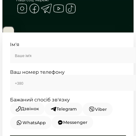
CASIO
MTP-1384D-1A
5 230
₴
in stock
Сувора геометрія на тлі глибокого
чорного
Ім'я
TIMELESS COLLECTION
Ваш номер телефону
Бажаний спосіб зв'язку
Дзвінок
Telegram
Viber
Messenger
WhatsApp
CASIO
MTP-1384D-2A