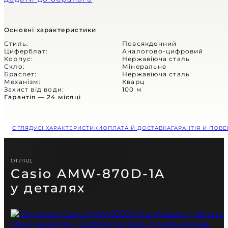
(СКОРО)
ЦИФРОВІ
Основні характеристики
АНАЛОГОВІ
Стиль:
Повсякденний
Циферблат:
Аналогово-цифровий
Корпус:
Нержавіюча сталь
КОМБІНОВАНІ
Скло:
Мінеральне
Браслет:
Нержавіюча сталь
Механізм:
Кварц
СПОРТИВНІ
Захист від води:
100 м
Гарантія — 24 місяці
CASUAL
Casio
ОГЛЯД
УСІ ХАРАКТЕРИСТИКИ
ОПЛАТА Й ДОСТАВКА
ГАРАНТІЯ И ПОВ
Retro
Vintage
Part of
Classic
Незламний
КОЛЛЕКЦІЇ
ОГЛЯД
Велика колекція
Timeless
Casio AMW-870D-1A
автентичної естетики
Стиль, що керує
характер
та канонічного стилю
у деталях
часом та увагою
Ви не знаєете,
у магазині Jive Mag
Венець утонченності
що таке вигорання,
Коли житя завдає
на вашому зап'ясті
вам байдуже на тренди.
несподіваних ударів —
Ви завжди у найкращій формі.
годинник розділить їх