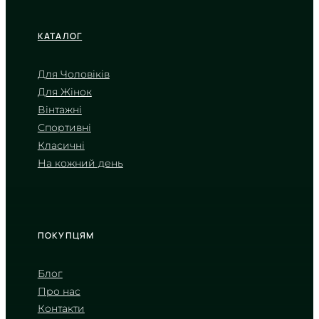
КАТАЛОГ
Для Чоловіків
Для Жінок
CASIO
Вінтажні
MTP-1374D-2A
Спортивні
6 470
₴
in stock
Класичні
На кожний день
Глибокий синій відтінок в оправі з
полірованого металу
TIMELESS COLLECTION
ПОКУПЦЯМ
Блог
Про нас
Контакти