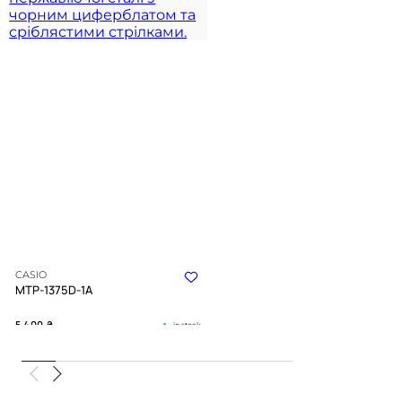
CASIO
MTP-1375D-1A
5 400
₴
in stock
Холодний блиск металу та сувора
глибина чорного
TIMELESS COLLECTION