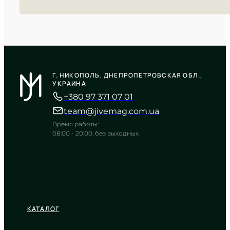
CASIO
MTP-1384D-1A
Г. НИКОПОЛЬ, ДНЕПРОПЕТРОВСКАЯ ОБЛ.,
5 470
₴
in stock
УКРАИНА
+380 97 371 07 01
Строгая геометрия на фоне
глубокого черного
team@jivemag.com.ua
TIMELESS COLLECTION
Время работы:
08:00 - 20:00, без выходных
КАТАЛОГ