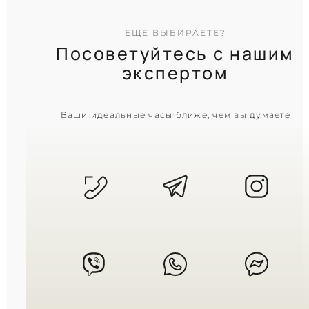
ЕЩЕ ВЫБИРАЕТЕ?
Посоветуйтесь с нашим
экспертом
CASIO
Ваши идеальные часы ближе, чем вы думаете
AMW-880D-1A
6 820
₴
in stock
Черный матовый циферблат в
крепкой стальной броне
TIMELESS COLLECTION