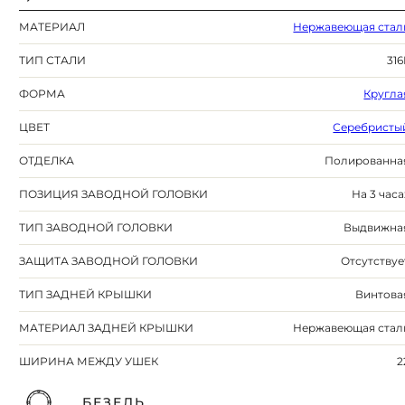
МАТЕРИАЛ
Нержавеющая стал
ТИП СТАЛИ
316
ФОРМА
Кругла
ЦВЕТ
Серебристы
ОТДЕЛКА
Полированна
ПОЗИЦИЯ ЗАВОДНОЙ ГОЛОВКИ
На 3 часа
ТИП ЗАВОДНОЙ ГОЛОВКИ
Выдвижна
ЗАЩИТА ЗАВОДНОЙ ГОЛОВКИ
Отсутствуе
ТИП ЗАДНЕЙ КРЫШКИ
Винтова
МАТЕРИАЛ ЗАДНЕЙ КРЫШКИ
Нержавеющая стал
ШИРИНА МЕЖДУ УШЕК
2
БЕЗЕЛЬ