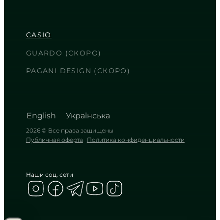
MTP-E515D-8A
7 770
₴
in stock
CASIO
Строгий угольный циферблат в
холодном блеске металла
GUARDO (СКОРО)
TIMELESS COLLECTION
PAGANI DESIGN (СКОРО)
English
Українська
2026 © Все права защищены
Публичная оферта
Политика конфиденциальности
Наши соц. сети
CASIO
MTP-B145D-3A
6 270
₴
in stock