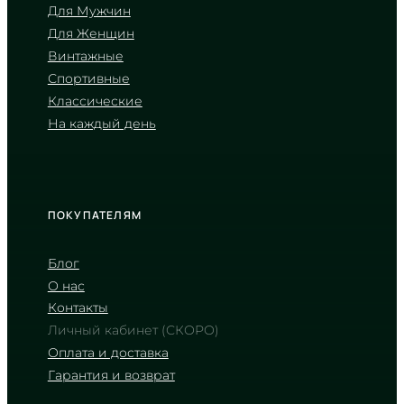
Для Мужчин
Для Женщин
CASIO
Винтажные
AMW-870D-1A
Спортивные
6 570
₴
in stock
Классические
На каждый день
Неиссякаемая энергия в оправе
из матовой стали
TIMELESS COLLECTION
ПОКУПАТЕЛЯМ
Блог
О нас
Контакты
Личный кабинет (СКОРО)
Оплата и доставка
Гарантия и возврат
CASIO