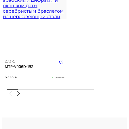
CASIO
MTP-V006D-1B2
2 240
₴
in stock
Строгая геометрия времени в
блеске холодного металла
TIMELESS COLLECTION