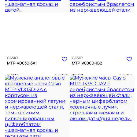
С НАШИМ ЭКСПЕРТОМ
CASIO
CASIO
MTP-VD03D-3A1
MTP-V006D-1B2
3 000
₴
2 240
₴
in stock
in stock
Строгий блеск металла и
Строгая геометрия времени в
глубокий изумрудный рельеф
блеске холодного металла
TIMELESS COLLECTION
TIMELESS COLLECTION