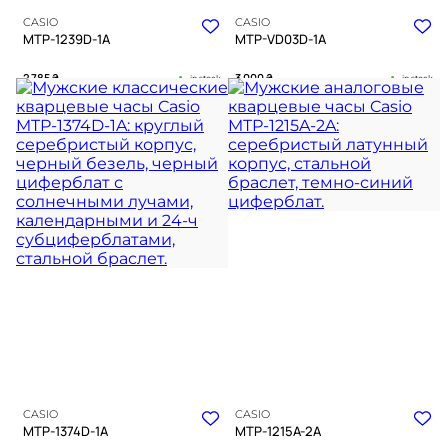
CASIO
CASIO
MTP-1239D-1A
MTP-VD03D-1A
2 785
₴
3 000
₴
in stock
in stock
Матовая глубина черного в
Строгая геометрия черного
холодном блеске металла
гильоше в холодном блеске
металла
TIMELESS COLLECTION
TIMELESS COLLECTION
CASIO
CASIO
MTP-1374D-1A
MTP-1215A-2A