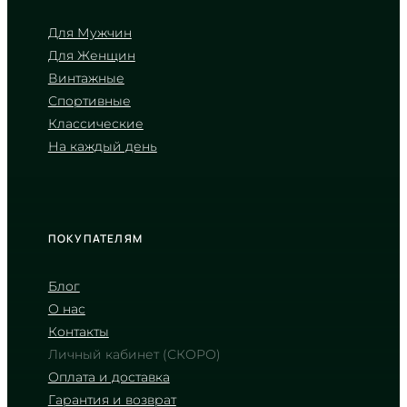
лучше переносит прямые удары и стоит
дешевле, поэтому отлично подходит для
Для Мужчин
спортивных и повседневных моделей.
Ознакомьтесь с их каталогами ниже.
Для Женщин
Винтажные
СМОТРЕТЬ ЧАСЫ
Спортивные
С САПФИРОВЫМ СТЕКЛОМ
Классические
СМОТРЕТЬ ЧАСЫ
На каждый день
С МИНЕРАЛЬНЫМ СТЕКЛОМ
ПОКУПАТЕЛЯМ
Как убедиться, что часы
оригинальные?
Блог
О нас
Оригинал отличается безупречной
сборкой: нет кривых меток, зазоров или
Контакты
следов клея, а на задней крышке есть
Личный кабинет (СКОРО)
четкая гравировка. Главное правило —
покупать у проверенных продавцов,
Оплата и доставка
таких как JiveMag, где часы
Гарантия и возврат
комплектуются фирменной коробкой и