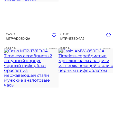
CASIO
CASIO
MTP-VD03D-2A
MTP-1335D-1A2
2 860
₴
3 530
₴
in stock
in stock
Строгая геометрия синего
Темная гладь времени в
циферблата в объятиях
холодных объятиях металла
холодного металла
TIMELESS COLLECTION
TIMELESS COLLECTION