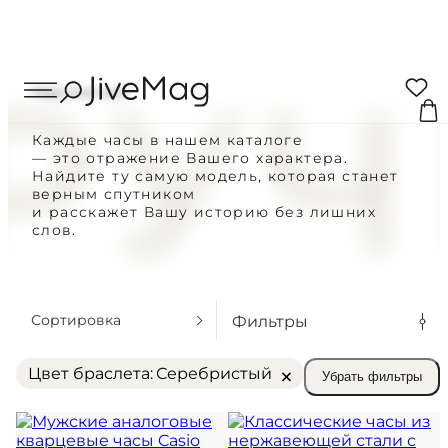
Search
РУЧ
Ваша корзина
...
Наручные часы
0 ТОВАРОВ
Каждые часы в нашем каталоге
— это отражение Вашего характера.
ПОКУПАТЕЛЯМ
Купон:
Найдите ту самую модель, которая станет
верным спутником
Доставка по Украине
и расскажет Вашу историю без лишних
Включая НДС
слов.
Блог
Всего к оплате
МУЖСКИЕ
О нас
ЖЕНСКИЕ
ОФОРМИТЬ 
Сортировка
Фильтры
ВСЕ ЧАСЫ
Личный аккаунт
СТРАНИЦА К
×
Цвет браслета
:
Серебристый
Убрать фильтры
ЗАКАЗЫ ДО 15:00 ОТПРАВЛЯЕМ В
Оплата и доставка
КРОМЕ ВОСКРЕСЕНЬЯ
ВОЗВРАТ В ТЕЧЕНИЕ 14-ТИ ДНЕ
Гарантия и возврат