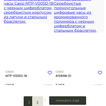
из полированного металла
подчеркивает глубину синего
циферблата
TIMELESS COLLECTION
TIMELESS COLLECTION
CASIO
CASIO
MTP-V005D-1B
A158WA-1D
1 910
₴
3 495
₴
in stock
in stock
Строгий контраст черного
Строгая эстетика прошлого в
циферблата и холодного блеска
сиянии хрома
…
металла
ПОКАЗАТЬ ЕЩЕ
1
2
TIMELESS COLLECTION