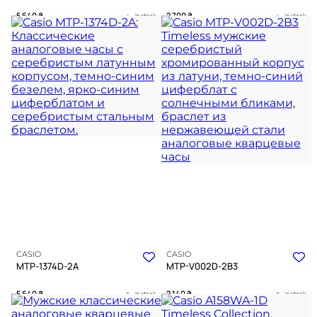
5 640
₴
2 700
₴
in stock
in stock
Строгий черный циферблат в
Строгий блеск металла и глубина
холодном блеске металла
синего цвета
TIMELESS COLLECTION
TIMELESS COLLECTION
CASIO
CASIO
MTP-1374D-2A
MTP-V002D-2B3
5 640
₴
2 140
₴
in stock
in stock
Глубокий синий оттенок в оправе
Благородный блеск металла