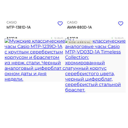
CASIO
CASIO
MTP-1381D-1A
AMW-880D-1A
3 920
₴
6 820
₴
in stock
in stock
NEW-ARRIVAL
Строгая геометрия черного
Черный матовый циферблат в
циферблата в блеске светлого
крепкой стальной броне
металла
TIMELESS COLLECTION
TIMELESS COLLECTION