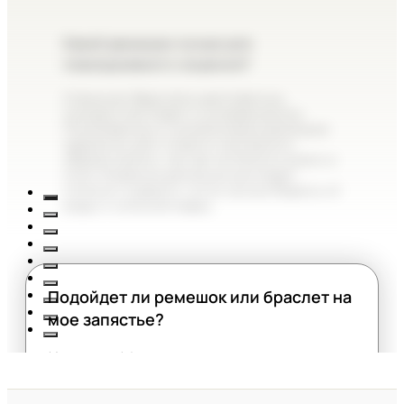
Какой ремешок лучше для
повседневного ношения?
Стальные браслеты долговечны,
солидно выглядят и универсальны.
Полимерные и силиконовые ремешки
идеальны для спорта и активного
образа жизни, так как не боятся влаги и
пота. Кожаные ремешки выглядят
стильно и дорого, но их лучше беречь от
воды и сильной жары.
Подойдет ли ремешок или браслет на
мое запястье?
Конечно. Мы не указываем точную
длину ремешков на сайте, так как почти
все часы легко регулируются.