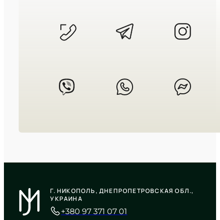
3 310
₴
in stock
Строгий темный циферблат в
холодном блеске металла
TIMELESS COLLECTION
CASIO
MTP-V006D-1B2
Г. НИКОПОЛЬ, ДНЕПРОПЕТРОВСКАЯ ОБЛ.,
2 240
₴
in stock
УКРАИНА
+380 97 371 07 01
Строгая геометрия времени в
блеске холодного металла