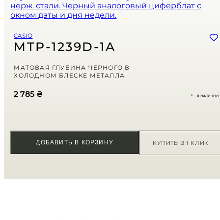
Email
*
Сохранить моё имя, email и адрес сайта в этом браузере для
CASIO
последующих моих комментариев.
MTP-1239D-1A
Ваша оценка
МАТОВАЯ ГЛУБИНА ЧЕРНОГО В
ХОЛОДНОМ БЛЕСКЕ МЕТАЛЛА
Ваш отзыв
*
2 785
₴
в наличии
ДОБАВИТЬ В КОРЗИНУ
КУПИТЬ В 1 КЛИК