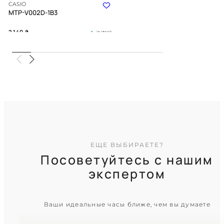
CASIO
MTP-V002D-1B3
2 140
₴
in stock
Глубина черного циферблата в
холодном блеске полированного
металла
TIMELESS COLLECTION
ЕЩЕ ВЫБИРАЕТЕ?
Посоветуйтесь с нашим
экспертом
CASIO
Ваши идеальные часы ближе, чем вы думаете
MTP-1183A-1A