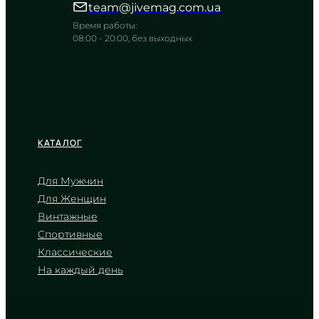
team@jivemag.com.ua
TIMELESS COLLECTION
Время работы:
08:00 - 20:00, без выходных
КАТАЛОГ
Для Мужчин
Для Женщин
CASIO
Винтажные
MTP-1335D-1A2
Спортивные
3 530
₴
in stock
Классические
NEW-ARRIVAL
На каждый день
Темная гладь времени в холодных
объятиях металла
TIMELESS COLLECTION