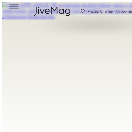
Search
...
Блог
О нас
Личный профиль (СКОРО)
Оплата и доставка
Гарантия и возврат
МУЖСКИЕ
ЦИФРОВЫЕ
ЖЕНСКИЕ
АНАЛОГОВЫ
ВСЕ ЧАСЫ
КОМБИНИР
СПОРТИВНЫ
НА КАЖДЫЙ