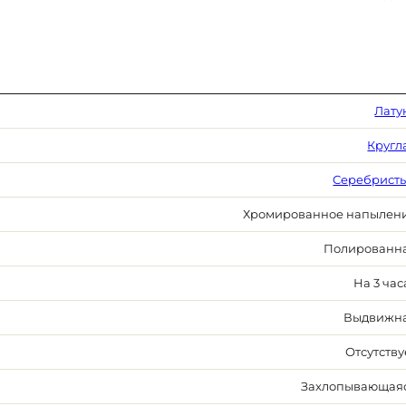
Лату
Кругл
Серебрист
Хромированное напылен
Полированн
На 3 час
Выдвижн
Отсутству
Захлопывающая