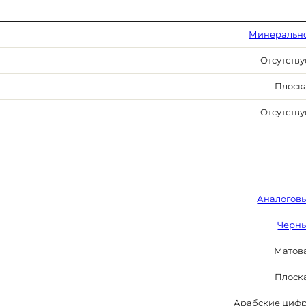
Минеральн
Отсутству
Плоск
Отсутству
Аналогов
Черн
Матов
Плоск
Арабские циф