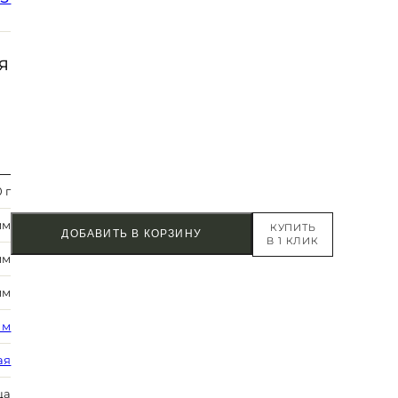
Я
 г
мм
КУПИТЬ
ДОБАВИТЬ В КОРЗИНУ
В 1 КЛИК
мм
мм
 м
ая
ца