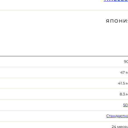
ЯПОНИ
90
47 
41.5 
8.3 
50
Стандартн
24 меся