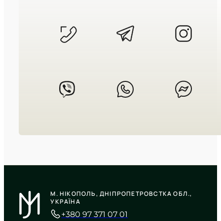
3 495
₴
in stock
Сувора естетика минулого у сяйві
хрому
TIMELESS COLLECTION
CASIO
W-218H-3A
М. НІКОПОЛЬ, ДНІПРОПЕТРОВСТКА ОБЛ.,
2 950
₴
in stock
УКРАЇНА
+380 97 371 07 01
Холоднокровність оливкового