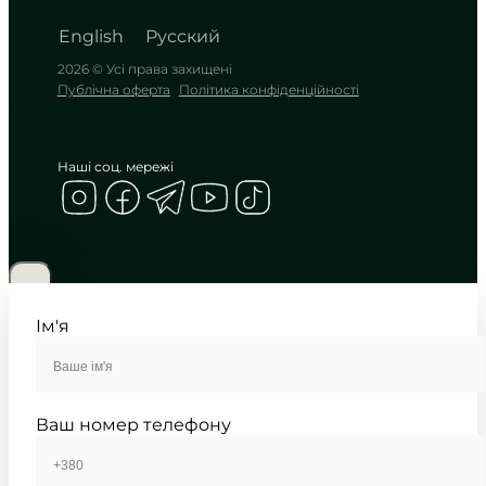
English
Русский
2026 © Усі права захищені
Публічна оферта
Політика конфіденційності
Наші соц. мережі
CASIO
AE-1500WHX-1A
3 090
₴
in stock
Брутальний матовий полімер із
десятирічним запасом ходу
Ім'я
TIMELESS COLLECTION
Ваш номер телефону