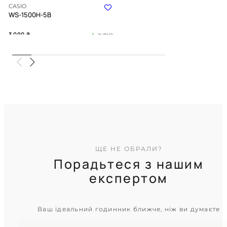
CASIO
WS-1500H-5B
3 090
₴
in stock
Ритм припливів під міцною
бронею кольору хакі
TIMELESS COLLECTION
ЩЕ НЕ ОБРАЛИ?
Порадьтеся з нашим
експертом
CASIO
Ваш ідеальний годинник ближче, ніж ви думаєте
A158WA-1D