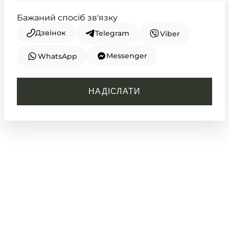
Бажаний спосіб зв'язку
Дзвінок
Telegram
Viber
Messenger
WhatsApp
CASIO
W-218H-1B
НАДІСЛАТИ
3 080
₴
in stock
Безкомпромісний чорний колір у
суворій цифровій геометрії
TIMELESS COLLECTION