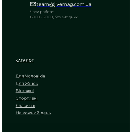
полімеру для будь-яких чоловічих
team@jivemag.com.ua
випробувань
Часи роботи:
TIMELESS COLLECTION
08:00 - 20:00, без вихідних
КАТАЛОГ
Для Чоловіків
Для Жінок
CASIO
Вінтажні
WS-1500H-1A
Спортивні
3 090
₴
in stock
Класичні
На кожний день
Холодний розрахунок часу в
гонитві за трофеєм
TIMELESS COLLECTION