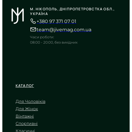
AE-1500WH-8B
М. НІКОПОЛЬ, ДНІПРОПЕТРОВСТКА ОБЛ.,
3 090
₴
in stock
УКРАЇНА
NEW-ARRIVAL
+380 97 371 07 01
Брутальна міць у відтінках
деревного вугілля
team@jivemag.com.ua
TIMELESS COLLECTION
Часи роботи:
08:00 - 20:00, без вихідних
КАТАЛОГ
Для Чоловіків
Для Жінок
CASIO
Вінтажні
AE-1500WH-1A
Спортивні
3 090
₴
in stock
Класичні