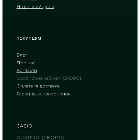
На кожний день
Матовий чорний панцир із
безкомпромісним спортивним
характером
TIMELESS COLLECTION
ПОКУПЦЯМ
Блог
Про нас
Контакти
Особистий кабінет (СКОРО)
Оплата та доставка
Гарантія та повернення
CASIO
WS-1500H-1A
3 090
₴
in stock
CASIO
Холодний розрахунок часу в
гонитві за трофеєм
GUARDO (СКОРО)