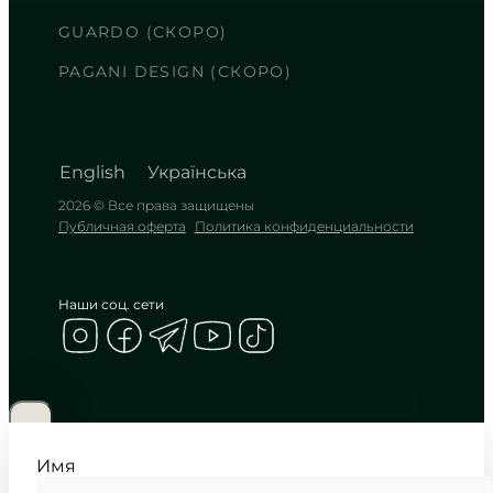
Холодный расчет времени в
погоне за трофеем
GUARDO (СКОРО)
TIMELESS COLLECTION
PAGANI DESIGN (СКОРО)
English
Українська
2026 © Все права защищены
Публичная оферта
Политика конфиденциальности
Наши соц. сети
CASIO
WS-1500H-3B
3 090
₴
in stock
Дух дикой природы в матовой
броне цвета хаки
Имя
TIMELESS COLLECTION