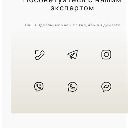
экспертом
CASIO
Ваши идеальные часы ближе, чем вы думаете
W-218H-3A
2 950
₴
in stock
Хладнокровие оливкового
полимера для любых мужских
испытаний
TIMELESS COLLECTION