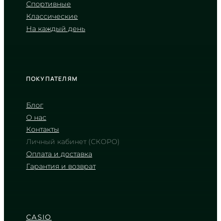
Спортивные
3 090
₴
in stock
Классические
На каждый день
Матовый черный панцирь с
бескомпромиссным спортивным
характером
TIMELESS COLLECTION
ПОКУПАТЕЛЯМ
Блог
О нас
Контакты
Личный кабинет (СКОРО)
Оплата и доставка
Гарантия и возврат
CASIO
WS-1500H-1A
3 090
₴
in stock
CASIO