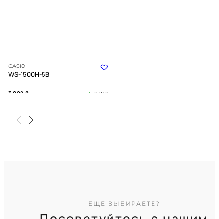
CASIO
WS-1500H-5B
3 090
₴
in stock
Ритм приливов под прочной
броней цвета хаки
TIMELESS COLLECTION
ЕЩЕ ВЫБИРАЕТЕ?
Посоветуйтесь с нашим