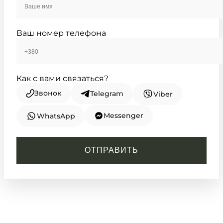
Ваш номер телефона
Как с вами связаться?
Звонок
Telegram
Viber
Messenger
WhatsApp
CASIO
MW-620H-1A
ОТПРАВИТЬ
2 700
₴
in stock
Массивный темный силуэт со
скрытым янтарным свечением
TIMELESS COLLECTION