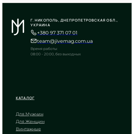
CASIO
AE-1500WH-8B
Г. НИКОПОЛЬ, ДНЕПРОПЕТРОВСКАЯ ОБЛ.,
3 090
₴
in stock
УКРАИНА
NEW-ARRIVAL
+380 97 371 07 01
Брутальная мощь в оттенках
древесного угля
team@jivemag.com.ua
TIMELESS COLLECTION
Время работы:
08:00 - 20:00, без выходных
КАТАЛОГ
Для Мужчин
Для Женщин
CASIO
Винтажные
AE-1500WH-1A