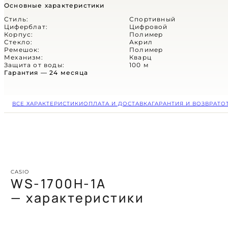
(СКОРО)
Основные характеристики
ЦИФРОВЫЕ
Стиль:
Спортивный
Циферблат:
Цифровой
Корпус:
Полимер
АНАЛОГОВЫЕ
Стекло:
Акрил
Ремешок:
Полимер
Механизм:
Кварц
КОМБИНИРОВАННЫЕ
Защита от воды:
100 м
Гарантия — 24 месяца
СПОРТИВНЫЕ
ВСЕ ХАРАКТЕРИСТИКИ
ОПЛАТА И ДОСТАВКА
ГАРАНТИЯ И ВОЗВРАТ
О
НА КАЖДЫЙ ДЕНЬ
Casio
Retro
Vintage
Part of
Classic
Несгибаемый
КОЛЛЕКЦИИ
Большая коллекция
Timeless
подлинной эстетики
CASIO
Стиль, правящий
характер
WS-1700H-1A
и каноничного стиля
временем и вниманием
Вам не известно,
в магазине Jive Mag
— характеристики
Венец утонченности
что такое прокрастинация,
Когда судьба наносит
на вашей руке
вам плевать на тренды
неожиданные удары —
Вы всегда на высоте
часы разделят их