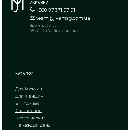
3 090
₴
in stock
УКРАИНА
+380 97 371 07 01
Функциональная мощь в корпусе
оттенка милитари
team@jivemag.com.ua
TIMELESS COLLECTION
Время работы:
08:00 - 20:00, без выходных
КАТАЛОГ
Для Мужчин
Для Женщин
CASIO
Винтажные
AE-1000W-3A
Спортивные
2 950
₴
in stock
Классические
NEW-ARRIVAL
На каждый день
Весь мир на запястье в защитном
цвете