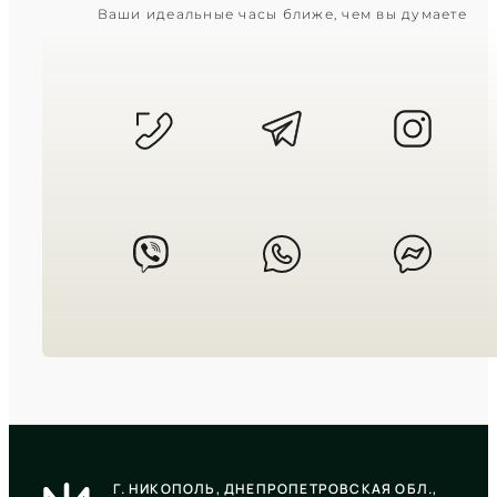
CASIO
Ваши идеальные часы ближе, чем вы думаете
AE-1000W-1A
3 090
₴
in stock
Дух дальних странствий в крепкой
матовой броне
TIMELESS COLLECTION
CASIO
AE-1500WHX-3A
Г. НИКОПОЛЬ, ДНЕПРОПЕТРОВСКАЯ ОБЛ.,