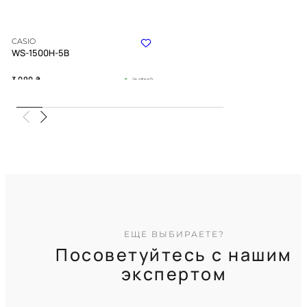
CASIO
WS-1500H-5B
3 090
₴
in stock
Ритм приливов под прочной
броней цвета хаки
TIMELESS COLLECTION
ЕЩЕ ВЫБИРАЕТЕ?
Посоветуйтесь с нашим
экспертом