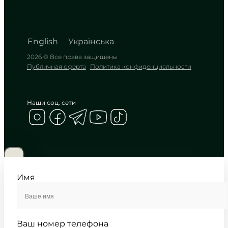
English
Українська
2026 © Все права защищены
Публичная оферта
Политика конфиденциальности
Наши соц. сети
CASIO
WS-1500H-1A
3 090
₴
in stock
Холодный расчет времени в
погоне за трофеем
Имя
TIMELESS COLLECTION
Ваш номер телефона