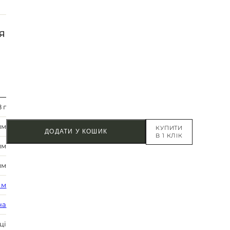
Я
 г
мм
КУПИТИ
ДОДАТИ У КОШИК
В 1 КЛІК
мм
мм
 м
на
ці