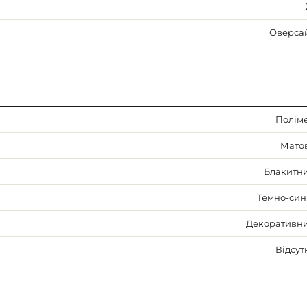
Оверса
Полім
Мато
Блакитн
Темно-син
Декоративн
Відсут