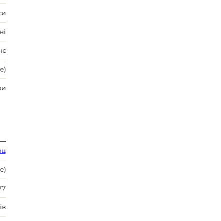
си
ні
нє
e)
ри
рц
e)
77
ів