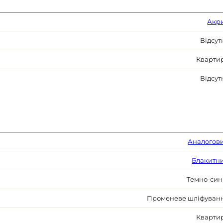
Акр
Відсут
Кварти
Відсут
Аналогов
Блакитн
Темно-син
Променеве шліфуван
Кварти