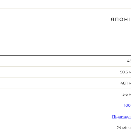
ЯПОНІ
48
50.5 
48.1 
13.6 
100
Підвище
24 міся