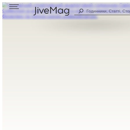
Search
...
Блог
Про нас
Персональний кабінет (СКОРО)
Доставка та оплата
Гарантія та повернення
ДЛЯ ЧОЛОВІКІВ
ЦИФРОВІ
ДЛЯ ЖІНОК
АНАЛОГОВІ
УСІ ГОДИННИКИ
КОМБІНОВА
СПОРТИВНІ
CASUAL