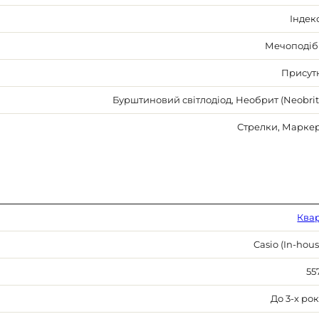
Індек
Мечоподіб
Присут
Бурштиновий світлодіод, Необрит (Neobrit
Стрелки, Марке
Ква
Casio (In-hous
55
До 3-х рок