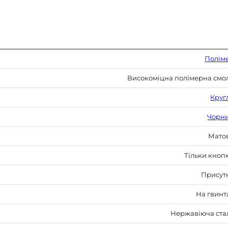
Полім
Високоміцна полімерна смо
Круг
Чорн
Мато
Тільки кноп
Присут
На гвинт
Нержавіюча ста