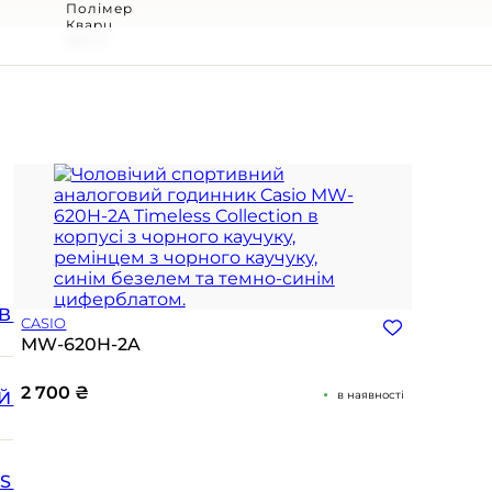
Полімер
Кварц
100 м
В
CASIO
MW-620H-2A
2 700
₴
Й
в наявності
SS