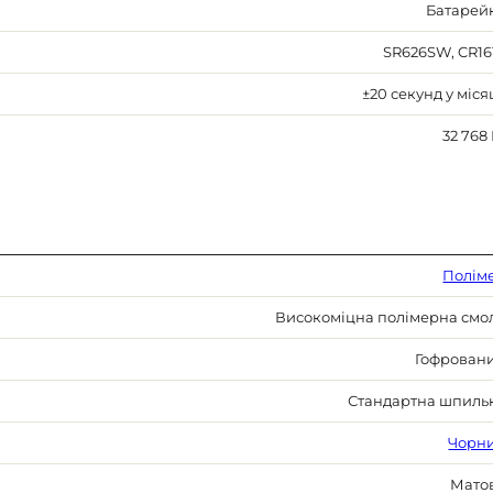
Батарей
SR626SW, CR16
±20 секунд у міся
32 768 
Полім
Високоміцна полімерна смо
Гофрован
Стандартна шпиль
Чорн
Мато