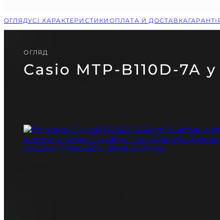
CASIO
PAGANI DESIGN
ОГЛЯД
УСІ ХАРАКТЕРИСТИКИ
ОПЛАТА Й ДОСТАВКА
ГАРАНТ
(СКОРО)
GUARDO (СКОРО)
ОГЛЯД
Casio MTP-B110D-7A у
БЕЗКОШТОВНА ДОСТАВКА
ГАРАНТІЯ 12-24 МІСЯЦІВ
ВІДПРАВКА В Д
ПОРАДЬТЕСЯ
Telegram
З НАШИМ ЕКСПЕРТОМ