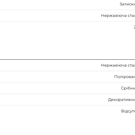
Затиск
Нержавіюча ста
Нержавіюча ста
Полірова
Срібн
Декоративн
Відсут