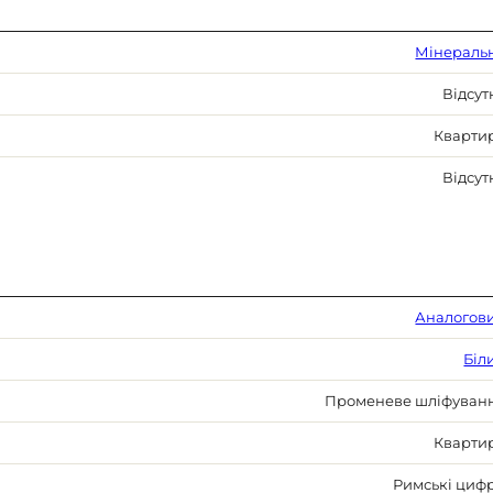
Мінераль
Відсут
Кварти
Відсут
Аналогов
Біл
Променеве шліфуван
Кварти
Римські циф