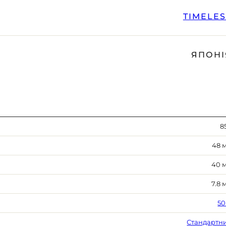
TIMELE
ЯПОНІ
8
48 
40 
7.8 
50
Стандартн