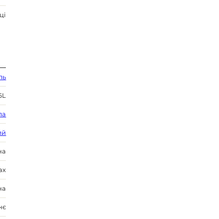
ці
ль
6L
ла
ий
на
ах
на
нє