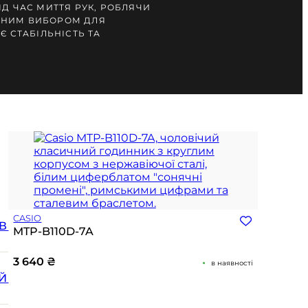
ІД ЧАС МИТТЯ РУК, РОБЛЯЧИ
ЧНИМ ВИБОРОМ ДЛЯ
Є СТАБІЛЬНІСТЬ ТА
CASIO
В
MTP-B110D-7A
3 640
₴
в наявності
Й