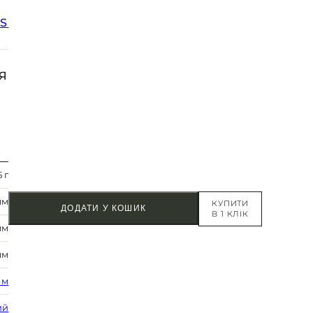
SS
Я
5 г
мм
КУПИТИ
ДОДАТИ У КОШИК
В 1 КЛІК
мм
мм
 м
ий