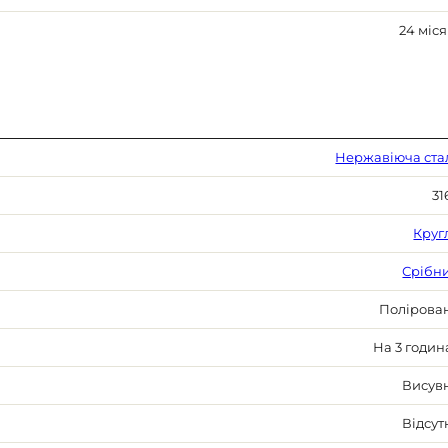
24 міся
Нержавіюча ста
31
Круг
Срібн
Полірова
На 3 годин
Висув
Відсут