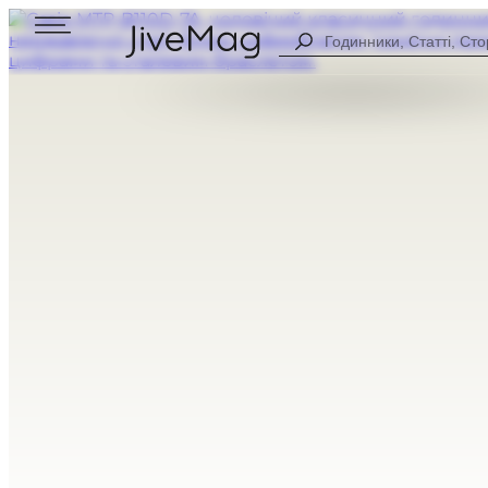
Search
...
Блог
Про нас
Персональний кабінет (СКОРО)
Доставка та оплата
Гарантія та повернення
ДЛЯ ЧОЛОВІКІВ
ЦИФРОВІ
ДЛЯ ЖІНОК
АНАЛОГОВІ
УСІ ГОДИННИКИ
КОМБІНОВА
СПОРТИВНІ
CASUAL