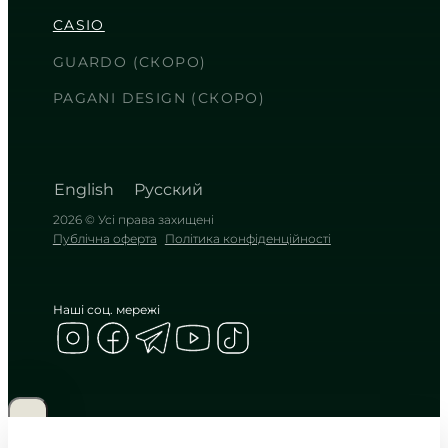
2 700
₴
in stock
NEW-ARRIVAL
CASIO
Енергія нічного шторму в
надійному матовому корпусі
GUARDO (СКОРО)
TIMELESS COLLECTION
PAGANI DESIGN (СКОРО)
English
Русский
2026 © Усі права захищені
Публічна оферта
Політика конфіденційності
Наші соц. мережі
CASIO
MWA-300H-3A
6 090
₴
in stock
Глибокий оливковий відтінок у
міцних обіймах сталі