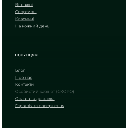
CASIO
Вінтажні
LQ-142E-1A
Спортивні
1 015
₴
in stock
Класичні
На кожний день
Естетика мінімалізму в
мініатюрному чорному корпусі
TIMELESS COLLECTION
ПОКУПЦЯМ
Блог
Про нас
Контакти
Особистий кабінет (СКОРО)
Оплата та доставка
Гарантія та повернення
CASIO
MW-620H-2A