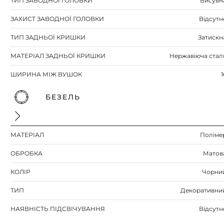
ТИП ЗАВОДНОЇ ГОЛОВКИ
Висувн
ЗАХИСТ ЗАВОДНОЇ ГОЛОВКИ
Відсутн
ТИП ЗАДНЬОЇ КРИШКИ
Затискн
МАТЕРІАЛ ЗАДНЬОЇ КРИШКИ
Нержавіюча стал
ШИРИНА МІЖ ВУШОК
1
БЕЗЕЛЬ
МАТЕРІАЛ
Поліме
ОБРОБКА
Матов
КОЛІР
Чорни
ТИП
Декоративни
НАЯВНІСТЬ ПІДСВІЧУВАННЯ
Відсутн