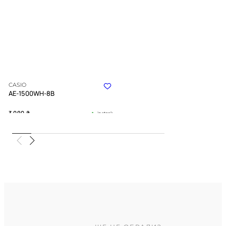
CASIO
AE-1500WH-8B
3 090
₴
in stock
Брутальна міць у відтінках
деревного вугілля
TIMELESS COLLECTION