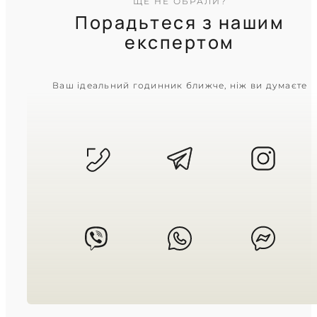
ЩЕ НЕ ОБРАЛИ?
Порадьтеся з нашим
експертом
CASIO
Ваш ідеальний годинник ближче, ніж ви думаєте
MTP-VD03B-1AUDF
3 810
₴
in stock
Матовий темний метал із суворою
геометрією циферблата
TIMELESS COLLECTION