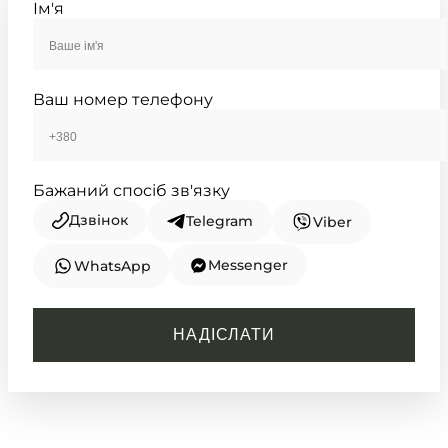
Ім'я
TIMELESS COLLECTION
Ваш номер телефону
Бажаний спосіб зв'язку
Дзвінок
Telegram
Viber
Messenger
WhatsApp
CASIO
WS-1500H-1A
НАДІСЛАТИ
3 090
₴
in stock
Холодний розрахунок часу в
гонитві за трофеєм
TIMELESS COLLECTION