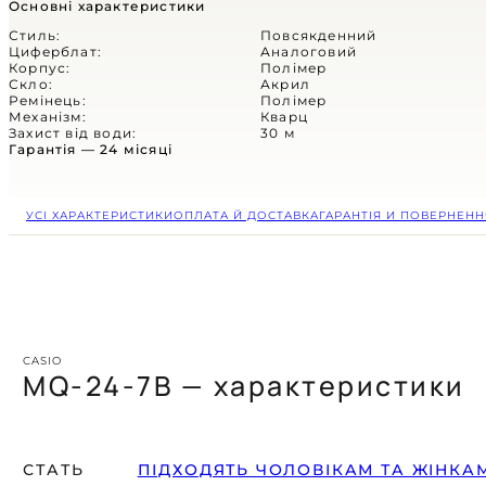
(СКОРО)
Основні характеристики
Стиль:
Повсякденний
ЦИФРОВІ
Циферблат:
Аналоговий
Корпус:
Полімер
Скло:
Акрил
АНАЛОГОВІ
Ремінець:
Полімер
Механізм:
Кварц
Захист від води:
30 м
КОМБІНОВАНІ
Гарантія — 24 місяці
СПОРТИВНІ
УСІ ХАРАКТЕРИСТИКИ
ОПЛАТА Й ДОСТАВКА
ГАРАНТІЯ И ПОВЕРНЕНН
CASUAL
Casio
Retro
Vintage
Part of
Classic
Незламний
КОЛЛЕКЦІЇ
Велика колекція
Timeless
CASIO
автентичної естетики
Стиль, що керує
характер
MQ-24-7B — характеристики
та канонічного стилю
часом та увагою
Ви не знаєете,
у магазині Jive Mag
Венець утонченності
що таке вигорання,
Коли житя завдає
на вашому зап'ясті
вам байдуже на тренди.
несподіваних ударів —
Ви завжди у найкращій формі.
годинник розділить їх
СТАТЬ
ПІДХОДЯТЬ ЧОЛОВІКАМ ТА ЖІНКА