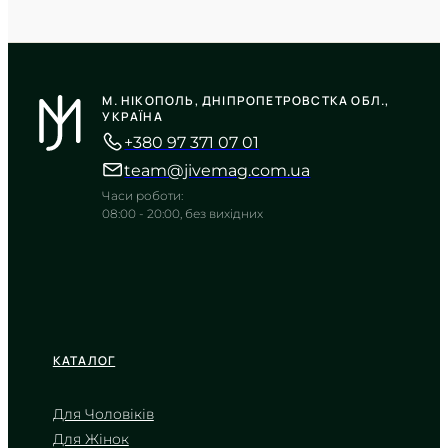
CASIO
MTP-VT01B-1B
М. НІКОПОЛЬ, ДНІПРОПЕТРОВСТКА ОБЛ.,
3 840
₴
in stock
УКРАЇНА
+380 97 371 07 01
Сувора естетика півночі у тонкому
силуеті металу
team@jivemag.com.ua
TIMELESS COLLECTION
Часи роботи:
08:00 - 20:00, без вихідних
КАТАЛОГ
Для Чоловіків
Для Жінок