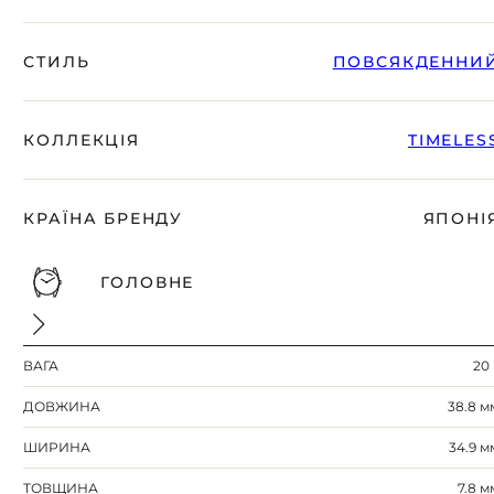
разом із Вами.
СТИЛЬ
ПОВСЯКДЕННИ
КОЛЛЕКЦІЯ
TIMELES
КРАЇНА БРЕНДУ
ЯПОНІ
ГОЛОВНЕ
БЕЗКОШТОВНА ДОСТАВКА
ГАРАНТІЯ 12-24 МІСЯЦІВ
ВАГА
20 
ВІДПРАВКА В ДЕНЬ ЗАМОВЛЕННЯ
Telegram
ДОВЖИНА
38.8 м
ПОРАДЬТЕСЯ
З НАШИМ ЕКСПЕРТОМ
ШИРИНА
34.9 м
ТОВЩИНА
7.8 м