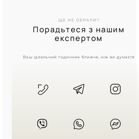
ЩЕ НЕ ОБРАЛИ?
Порадьтеся з нашим
експертом
CASIO
Ваш ідеальний годинник ближче, ніж ви думаєте
LTP-1303D-4A
3 460
₴
in stock
Ніжний відблиск пелюсток у
холодному сяйві срібла
TIMELESS COLLECTION