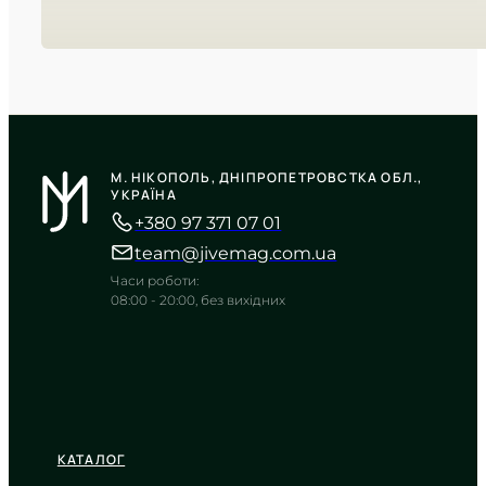
CASIO
LTP-V002D-7A
М. НІКОПОЛЬ, ДНІПРОПЕТРОВСТКА ОБЛ.,
2 140
₴
in stock
УКРАЇНА
+380 97 371 07 01
Сріблясте сяйво класики в ніжних
променях світла
team@jivemag.com.ua
TIMELESS COLLECTION
Часи роботи:
08:00 - 20:00, без вихідних
КАТАЛОГ