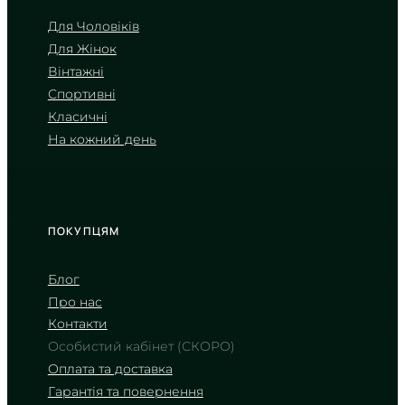
Для Чоловіків
Для Жінок
CASIO
Вінтажні
LTP-V002D-2B
Спортивні
2 140
₴
in stock
Класичні
На кожний день
Прохолода ранкового неба у
сріблястій оправі
TIMELESS COLLECTION
ПОКУПЦЯМ
Блог
Про нас
Контакти
Особистий кабінет (СКОРО)
Оплата та доставка
Гарантія та повернення