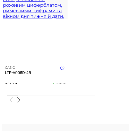
CASIO
LTP-V006D-4B
2 240
₴
in stock
Лососевий відтінок циферблата у
сяйві полірованого срібла
TIMELESS COLLECTION