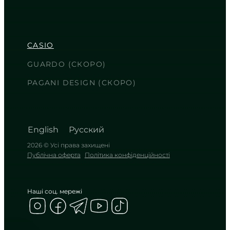
CASIO
LTP-1183G-7A
3 610
₴
in stock
CASIO
Витончене переплетення
холодного блиску та теплого золота
GUARDO (СКОРО)
TIMELESS COLLECTION
PAGANI DESIGN (СКОРО)
English
Русский
2026 © Усі права захищені
Публічна оферта
Політика конфіденційності
Наші соц. мережі
CASIO
LTP-1183A-7A