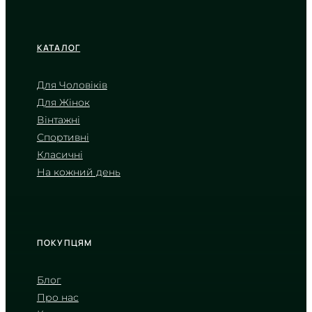
КАТАЛОГ
Для Чоловіків
Для Жінок
CASIO
Вінтажні
LTP-1335D-4A
Спортивні
3 530
₴
in stock
Класичні
На кожний день
Ніжний рум’янець циферблата у
сріблястих обіймах
TIMELESS COLLECTION
ПОКУПЦЯМ
Блог
Про нас