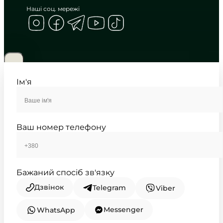
Наші соц. мережі
CASIO
LTP-VT01D-7B
2 770
₴
in stock
Витончене сяйво срібла та чистота
білого циферблата
Ім'я
TIMELESS COLLECTION
Ваш номер телефону
Бажаний спосіб зв'язку
Дзвінок
Telegram
Viber
Messenger
WhatsApp
CASIO