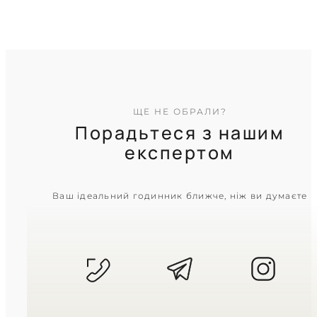
TIMELESS COLLECTION
ЩЕ НЕ ОБРАЛИ?
Порадьтеся з нашим
експертом
CASIO
Ваш ідеальний годинник ближче, ніж ви думаєте
LTP-1183G-7A
3 610
₴
in stock
Витончене переплетення
холодного блиску та теплого золота
TIMELESS COLLECTION