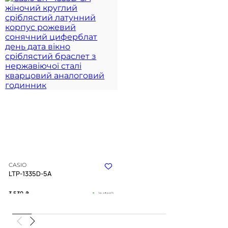
CASIO
LTP-1335D-5A
3 530
₴
in stock
М’яке сяйво рожевого гільйоше у
строгому сріблястому контурі