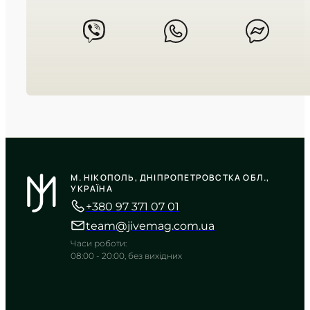
CASIO
LTP-1183A-7A
М. НІКОПОЛЬ, ДНІПРОПЕТРОВСТКА ОБЛ.,
2 580
₴
in stock
УКРАЇНА
+380 97 371 07 01
Холодне сяйво срібла з м’яким
сонячним переливом
team@jivemag.com.ua
TIMELESS COLLECTION
Часи роботи:
08:00 - 20:00, без вихідних