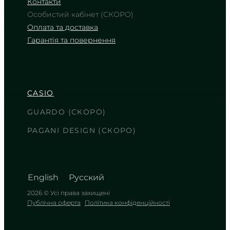
Контакти
Особистий кабінет (СКОРО)
Оплата та доставка
Гарантія та повернення
CASIO
LTP-1302DD-4A1
4 660
₴
in stock
CASIO
Ніжність рожевого відтінку в сяйві
холодного металу
GUARDO (СКОРО)
TIMELESS COLLECTION
PAGANI DESIGN (СКОРО)
English
Русский
2026 © Усі права захищені
Публічна оферта
Політика конфіденційності