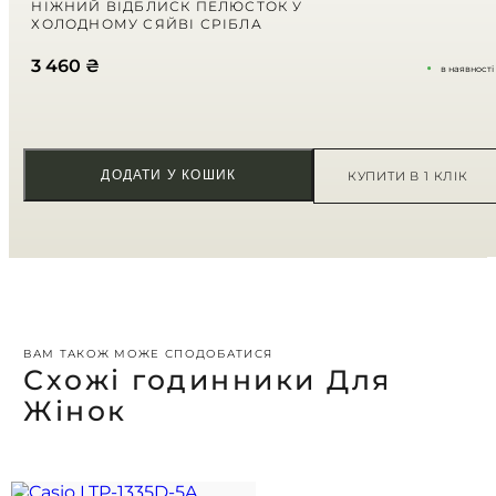
НІЖНИЙ ВІДБЛИСК ПЕЛЮСТОК У
ХОЛОДНОМУ СЯЙВІ СРІБЛА
Ваш відгук
*
3 460
₴
в наявності
ДОДАТИ У КОШИК
КУПИТИ В 1 КЛІК
ВАМ ТАКОЖ МОЖЕ СПОДОБАТИСЯ
Схожі годинники Для
Жінок