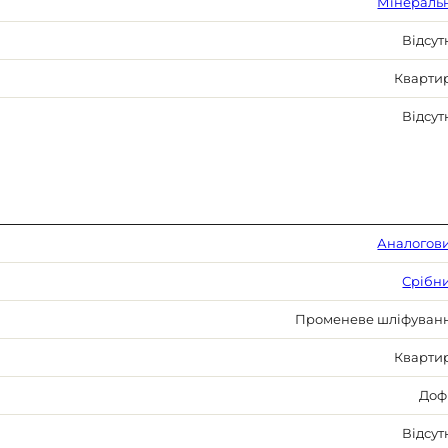
Мінераль
Відсут
Кварти
Відсут
Аналогов
Срібн
Променеве шліфуван
Кварти
Доф
Відсут