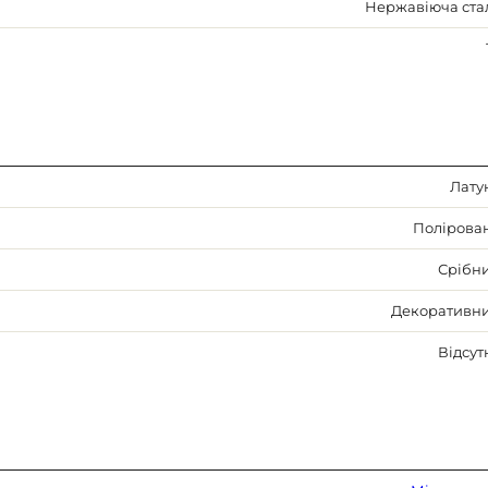
Нержавіюча ста
Лату
Полірова
Срібн
Декоративн
Відсут