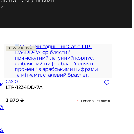
ОМБІНУЄТЬСЯ З ІНШИМИ
И.
NEW-ARRIVAL
CASIO
К
LTP-1234DD-7A
3 870
₴
немає в наявності
Й
SS