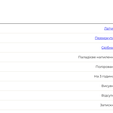
Лату
Прямокут
Срібн
Паладієве напилен
Полірова
На 3 годин
Висув
Відсут
Затиск