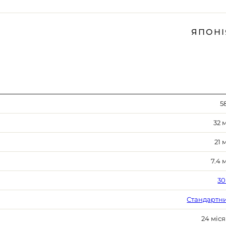
ЯПОНІ
5
32 
21 
7.4 
30
Стандартн
24 міся