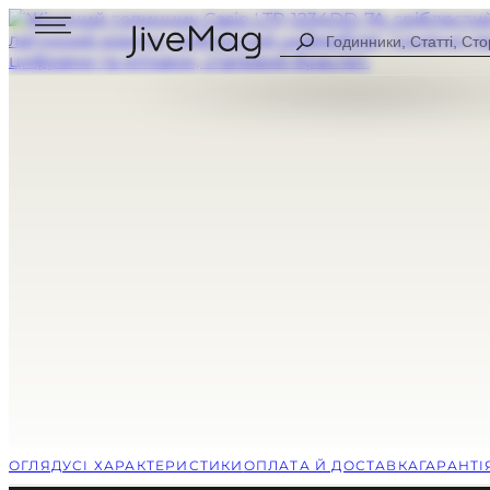
Search
...
Блог
Про нас
Персональний кабінет (СКОРО)
Доставка та оплата
Гарантія та повернення
ДЛЯ ЧОЛОВІКІВ
ЦИФРОВІ
ДЛЯ ЖІНОК
АНАЛОГОВІ
УСІ ГОДИННИКИ
КОМБІНОВА
СПОРТИВНІ
CASUAL
ОГЛЯД
УСІ ХАРАКТЕРИСТИКИ
ОПЛАТА Й ДОСТАВКА
ГАРАНТ