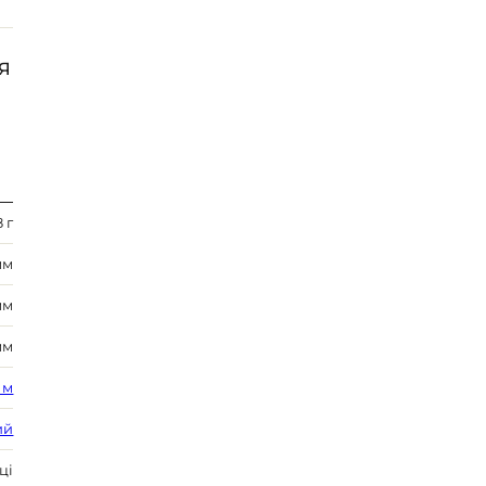
Я
8 г
мм
мм
мм
 м
ий
ці