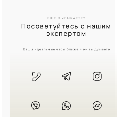
ЕЩЕ ВЫБИРАЕТЕ?
Посоветуйтесь с нашим
экспертом
CASIO
Ваши идеальные часы ближе, чем вы думаете
LTP-1303D-4A
3 460
₴
in stock
Мягкий свет утренней зари в
холодном металле
TIMELESS COLLECTION