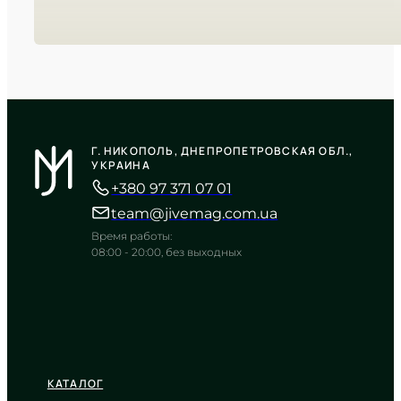
CASIO
LTP-V007D-7E
Г. НИКОПОЛЬ, ДНЕПРОПЕТРОВСКАЯ ОБЛ.,
2 290
₴
in stock
УКРАИНА
+380 97 371 07 01
Лучистый серебряный циферблат
в строгих гранях металла
team@jivemag.com.ua
TIMELESS COLLECTION
Время работы:
08:00 - 20:00, без выходных
КАТАЛОГ