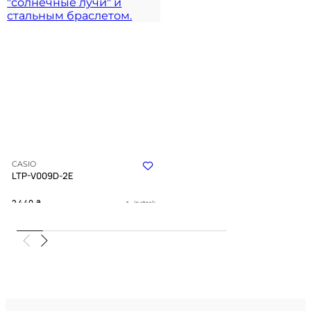
CASIO
LTP-V009D-2E
2 440
₴
in stock
Строгая геометрия в холодном
сиянии полированного металла
TIMELESS COLLECTION