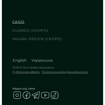
CASIO
LTP-1183G-7A
3 610
₴
in stock
CASIO
Изящное переплетение холодного
блеска и теплого золота
GUARDO (СКОРО)
TIMELESS COLLECTION
PAGANI DESIGN (СКОРО)
English
Українська
2026 © Все права защищены
Публичная оферта
Политика конфиденциальности
Наши соц. сети
CASIO
LTP-1165A-1C2