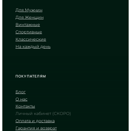
Для Мужчин
Для Женщин
CASIO
Винтажные
LTP-V007G-9B
Спортивные
3 180
₴
in stock
Классические
На каждый день
Золотое сияние в строгих
прямоугольных гранях
TIMELESS COLLECTION
ПОКУПАТЕЛЯМ
Блог
О нас
Контакты
Личный кабинет (СКОРО)
Оплата и доставка
Гарантия и возврат