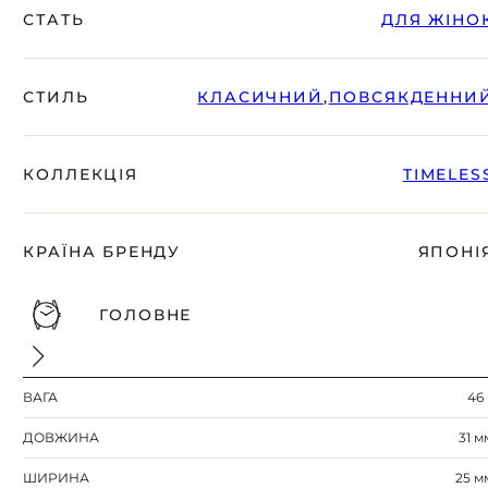
разом із Вами.
СТАТЬ
ДЛЯ ЖІНО
СТИЛЬ
КЛАСИЧНИЙ
,
ПОВСЯКДЕННИ
КОЛЛЕКЦІЯ
TIMELES
КРАЇНА БРЕНДУ
ЯПОНІ
ГОЛОВНЕ
БЕЗКОШТОВНА ДОСТАВКА
ГАРАНТІЯ 12-24 МІСЯЦІВ
ВІДПРАВКА В ДЕНЬ ЗАМОВЛЕННЯ
ВАГА
46 
Telegram
ПОРАДЬТЕСЯ
ДОВЖИНА
31 м
З НАШИМ ЕКСПЕРТОМ
ШИРИНА
25 м