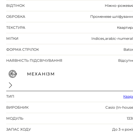
ВІДТІНОК
Ніжно-рожеви
ОБРОБКА
Променеве шліфуванн
ТЕКСТУРА
Квартир
МІТКИ
Indices,arabic-numeral
ФОРМА СТРІЛОК
Bato
НАЯВНІСТЬ ПІДСВІЧУВАННЯ
Відсутн
МЕХАНІЗМ
ТИП
Квар
ВИРОБНИК
Casio (In-house
МОДУЛЬ
133
ЗАПАС ХОДУ
До 3-х рокі