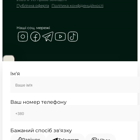
Публічна оферта
Політика конфіденційності
Наші соц. мережі
CASIO
LTP-V001D-7B
1 780
₴
in stock
Холодний блиск срібла у
витонченій формі
Ім'я
TIMELESS COLLECTION
Ваш номер телефону
Бажаний спосіб зв'язку
Дзвінок