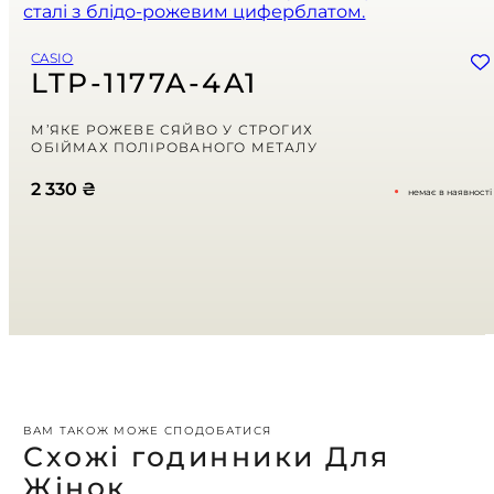
Email
*
CASIO
Зберегти моє ім'я, e-mail, та адресу сайту в цьому браузері для
LTP-1177A-4A1
моїх подальших коментарів.
Ваша оцінка
М’ЯКЕ РОЖЕВЕ СЯЙВО У СТРОГИХ
ОБІЙМАХ ПОЛІРОВАНОГО МЕТАЛУ
2 330
₴
немає в наявності
Ваш відгук
*
ВАМ ТАКОЖ МОЖЕ СПОДОБАТИСЯ
Схожі годинники Для
Жінок