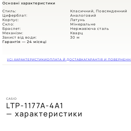
(СКОРО)
Основні характеристики
ЦИФРОВІ
Стиль:
Класичний, Повсякденний
Циферблат:
Аналоговий
Корпус:
Латунь
АНАЛОГОВІ
Скло:
Мінеральне
Браслет:
Нержавіюча сталь
Механізм:
Кварц
КОМБІНОВАНІ
Захист від води:
30 м
Гарантія — 24 місяці
СПОРТИВНІ
УСІ ХАРАКТЕРИСТИКИ
ОПЛАТА Й ДОСТАВКА
ГАРАНТІЯ И ПОВЕРНЕНН
CASUAL
Casio
Retro
Vintage
Part of
Classic
Незламний
КОЛЛЕКЦІЇ
Велика колекція
Timeless
автентичної естетики
CASIO
Стиль, що керує
характер
LTP-1177A-4A1
та канонічного стилю
часом та увагою
Ви не знаєете,
у магазині Jive Mag
— характеристики
Венець утонченності
що таке вигорання,
Коли житя завдає
на вашому зап'ясті
вам байдуже на тренди.
несподіваних ударів —
Ви завжди у найкращій формі.
годинник розділить їх