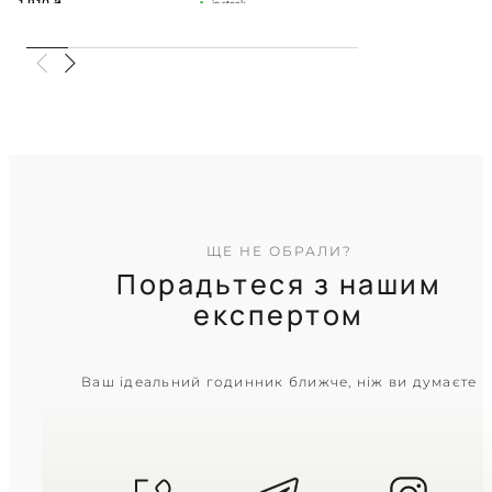
1 910
₴
in stock
Ніжний рожевий відтінок у
прохолодному блиску срібла
TIMELESS COLLECTION
ЩЕ НЕ ОБРАЛИ?
Порадьтеся з нашим
експертом
CASIO
Ваш ідеальний годинник ближче, ніж ви думаєте
LTP-V005D-7A
1 910
₴
in stock
Холодна елегантність у сріблястих
тонах