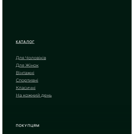
КАТАЛОГ
Для Чоловіків
Для Жінок
CASIO
Вінтажні
LTP-V005D-2B3
Спортивні
1 910
₴
in stock
Класичні
На кожний день
Прохолодне сяйво льоду в
дзеркальному блиску металу
TIMELESS COLLECTION
ПОКУПЦЯМ