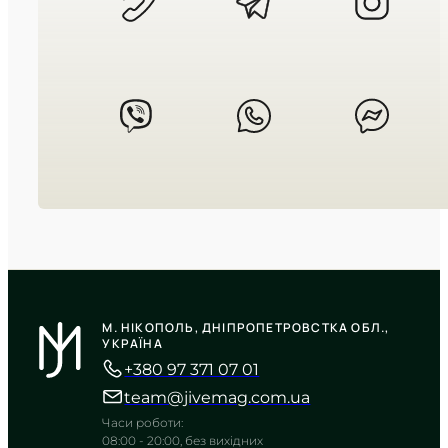
TIMELESS COLLECTION
CASIO
LTP-V002D-4B
М. НІКОПОЛЬ, ДНІПРОПЕТРОВСТКА ОБЛ.,
2 140
₴
in stock
УКРАЇНА
+380 97 371 07 01
Тепле сяйво світанку в прохолоді
металу
team@jivemag.com.ua
TIMELESS COLLECTION
Часи роботи:
08:00 - 20:00, без вихідних