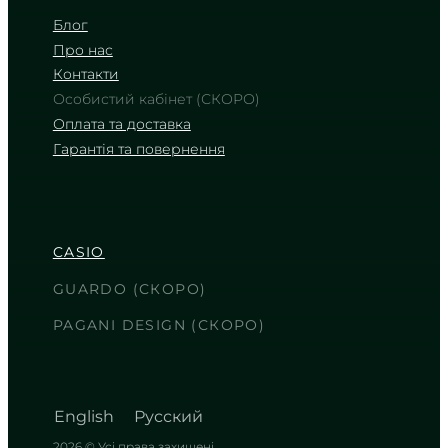
Блог
Про нас
Контакти
Особистий кабінет (СКОРО)
Оплата та доставка
Гарантія та повернення
CASIO
LTP-V006D-4B
2 240
₴
in stock
CASIO
Лососевий відтінок циферблата у
сяйві полірованого срібла
GUARDO (СКОРО)
TIMELESS COLLECTION
PAGANI DESIGN (СКОРО)
English
Русский
2026 © Усі права захищені