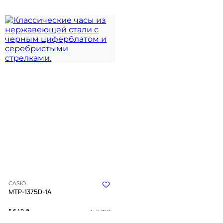
CASIO
MTP-1375D-1A
5 640
₴
in stock