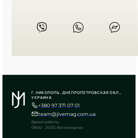
CASIO
MTP-1384D-1A
Г. НИКОПОЛЬ, ДНЕПРОПЕТРОВСКАЯ ОБЛ.,
5 470
₴
in stock
УКРАИНА
+380 97 371 07 01
Строгая геометрия на фоне
глубокого черного
team@jivemag.com.ua
TIMELESS COLLECTION
Время работы:
08:00 - 20:00, без выходных