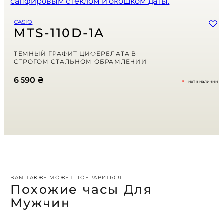
Сохранить моё имя, email и адрес сайта в этом браузере для
CASIO
последующих моих комментариев.
MTS-110D-1A
Ваша оценка
ТЕМНЫЙ ГРАФИТ ЦИФЕРБЛАТА В
СТРОГОМ СТАЛЬНОМ ОБРАМЛЕНИИ
Ваш отзыв
*
6 590
₴
нет в наличии
ВАМ ТАКЖЕ МОЖЕТ ПОНРАВИТЬСЯ
Похожие часы Для
Мужчин