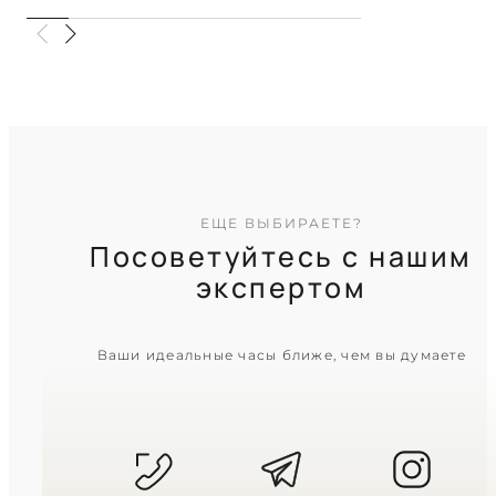
Холодный блеск металла и строгая
глубина черного
TIMELESS COLLECTION
ЕЩЕ ВЫБИРАЕТЕ?
Посоветуйтесь с нашим
экспертом
CASIO
Ваши идеальные часы ближе, чем вы думаете
MTP-1374D-1A
5 640
₴
in stock
Строгий черный циферблат в
холодном блеске металла
TIMELESS COLLECTION