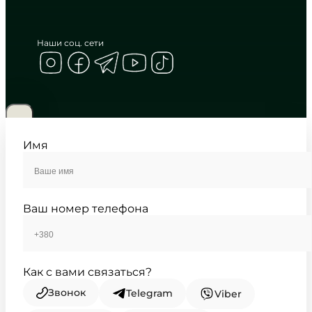
Наши соц. сети
CASIO
MTP-B145D-3A
6 270
₴
in stock
Благородный изумруд в оправе из
полированного металла
Имя
TIMELESS COLLECTION
Ваш номер телефона
Как с вами связаться?
Звонок
Telegram
Viber