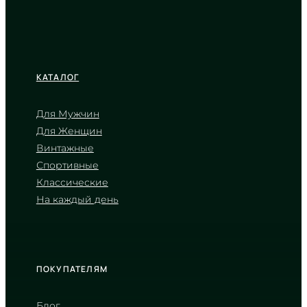
КАТАЛОГ
Для Мужчин
Для Женщин
CASIO
Винтажные
MTP-1384D-2A
Спортивные
5 470
₴
in stock
Классические
На каждый день
Фактура синего океана в строгом
стальном обрамлении
TIMELESS COLLECTION
ПОКУПАТЕЛЯМ
Блог