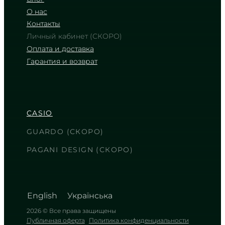
О нас
Контакты
Личный кабинет (СКОРО)
Оплата и доставка
Гарантия и возврат
CASIO
MTP-E515D-8A
7 770
₴
in stock
CASIO
Строгий угольный циферблат в
холодном блеске металла
GUARDO (СКОРО)
TIMELESS COLLECTION
PAGANI DESIGN (СКОРО)
English
Українська
2026 © Все права защищены
Публичная оферта
Политика конфиденциальности