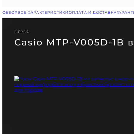
CASIO
PAGANI DESIGN
ОБЗОР
ВСЕ ХАРАКТЕРИСТИКИ
ОПЛАТА И ДОСТАВКА
ГАРАНТ
(СКОРО)
GUARDO (СКОРО)
ОБЗОР
Casio MTP-V005D-1B в
БЕСПЛАТНАЯ ДОСТАВКА
ГАРАНТИЯ 12-24 МЕСЯЦА
ОТПРАВКА В ДЕН
ПОСОВЕТУЙТЕСЬ
Telegram
С НАШИМ ЭКСПЕРТОМ