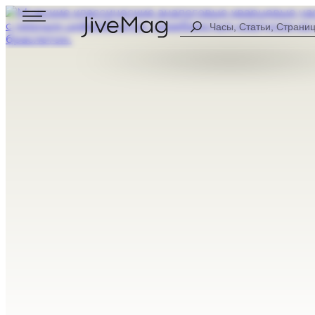
Search
...
Блог
О нас
Личный профиль (СКОРО)
Оплата и доставка
Гарантия и возврат
МУЖСКИЕ
ЦИФРОВЫЕ
ЖЕНСКИЕ
АНАЛОГОВЫ
ВСЕ ЧАСЫ
КОМБИНИР
СПОРТИВНЫ
НА КАЖДЫЙ