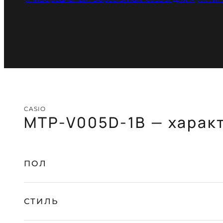
CASIO
MTP-V005D-1B — харак
ПОЛ
СТИЛЬ