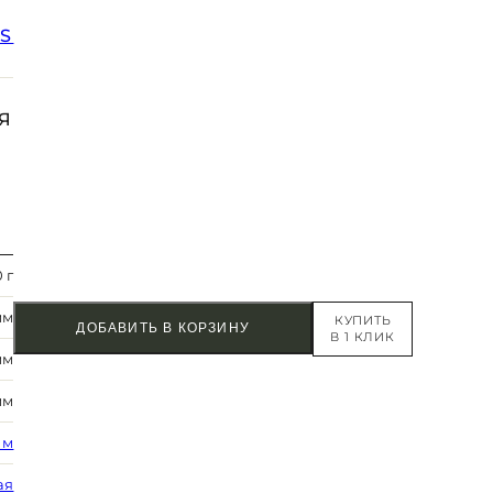
SS
Я
 г
мм
КУПИТЬ
ДОБАВИТЬ В КОРЗИНУ
В 1 КЛИК
мм
мм
 м
ая