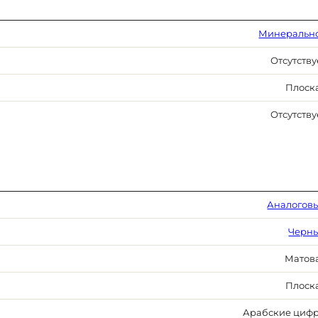
Минеральн
Отсутству
Плоск
Отсутству
Аналогов
Черн
Матов
Плоск
Арабские циф