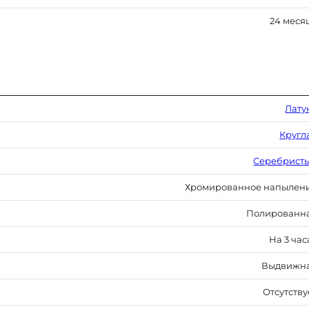
24 меся
Лату
Кругл
Серебрист
Хромированное напылен
Полированн
На 3 час
Выдвижн
Отсутству