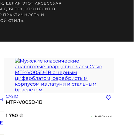
К, ДЕЛАЯ ЭТОТ АКСЕССУАР
ДЛЯ ТЕХ, КТО ЦЕНИТ В
О ПРАКТИЧНОСТЬ И
ОЙ СТИЛЬ.
CASIO
Н
MTP-V005D-1B
1 750
₴
в наличии
Е