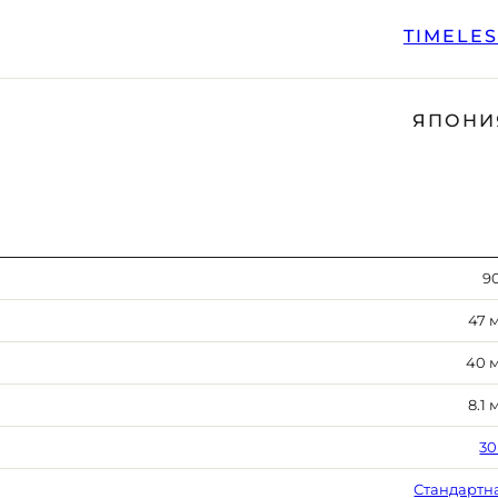
TIMELE
ЯПОНИ
90
47 
40 
8.1 
30
Стандартн