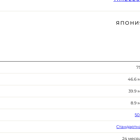
ЯПОНИ
7
46.6 
39.9 
8.9 
50
Стандартн
24 меся