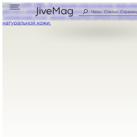
Search
...
Блог
О нас
Личный профиль (СКОРО)
Оплата и доставка
Гарантия и возврат
МУЖСКИЕ
ЦИФРОВЫЕ
ЖЕНСКИЕ
АНАЛОГОВЫ
ВСЕ ЧАСЫ
КОМБИНИР
СПОРТИВНЫ
НА КАЖДЫЙ