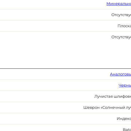
Минеральн
Отсутству
Плоск
Отсутству
Аналогов
Черн
Лучистая шлифов
Шеврон «Солнечный лу
Индек
Bat