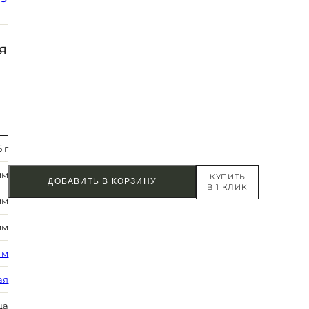
Я
5 г
мм
КУПИТЬ
ДОБАВИТЬ В КОРЗИНУ
В 1 КЛИК
мм
мм
 м
ая
ца