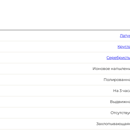
Лату
Кругл
Серебрист
Ионовое напылен
Полированн
На 3 час
Выдвижн
Отсутству
Захлопывающая