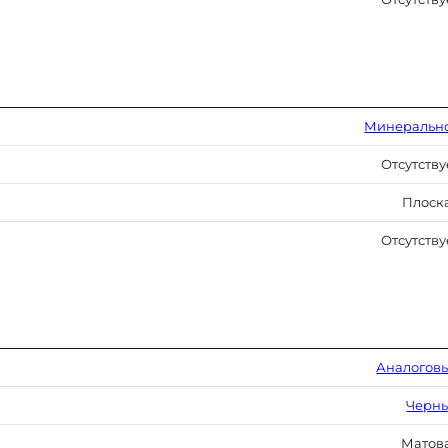
Минеральн
Отсутству
Плоск
Отсутству
Аналогов
Черн
Матов