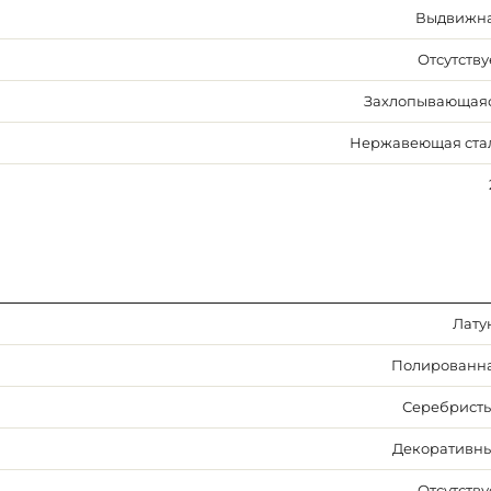
Выдвижн
Отсутству
Захлопывающая
Нержавеющая ста
Лату
Полированн
Серебрист
Декоративн
Отсутству