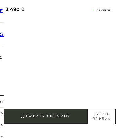
3 490
₴
Е
в наличии
SS
Я
5 г
мм
КУПИТЬ
ДОБАВИТЬ В КОРЗИНУ
В 1 КЛИК
мм
мм