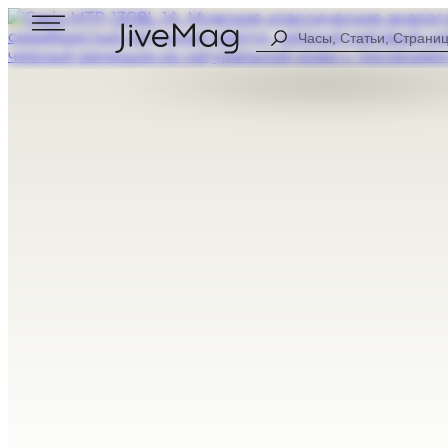
Search
...
Блог
О нас
Личный профиль (СКОРО)
Оплата и доставка
Гарантия и возврат
МУЖСКИЕ
ЦИФРОВЫЕ
ЖЕНСКИЕ
АНАЛОГОВЫ
ВСЕ ЧАСЫ
КОМБИНИР
СПОРТИВНЫ
НА КАЖДЫЙ