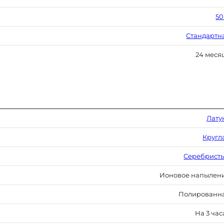
50
Стандартн
24 меся
Лату
Кругл
Серебрист
Ионовое напылен
Полированн
На 3 час