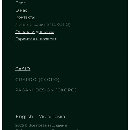
Блог
О нас
Контакты
Личный кабинет (СКОРО)
Оплата и доставка
Гарантия и возврат
CASIO
LTP-V007D-1E
2 200
₴
in stock
CASIO
Строгая геометрия в сиянии
холодного металла
GUARDO (СКОРО)
TIMELESS COLLECTION
PAGANI DESIGN (СКОРО)
English
Українська
2026 © Все права защищены