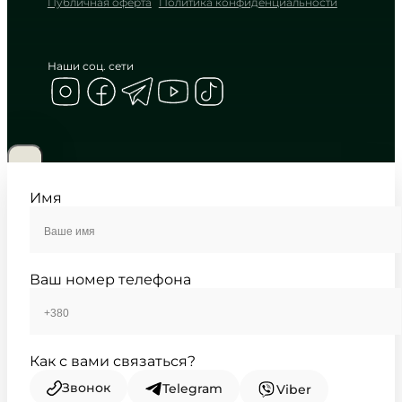
Публичная оферта
Политика конфиденциальности
Наши соц. сети
CASIO
LTP-V009D-1E
2 550
₴
in stock
Строгие линии серебра обнимают
глубокую мглу циферблата
Имя
TIMELESS COLLECTION
Ваш номер телефона
Как с вами связаться?
Звонок
Telegram
Viber