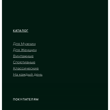
КАТАЛОГ
Для Мужчин
Для Женщин
CASIO
Винтажные
LTP-V007D-7E
Спортивные
2 200
₴
in stock
Классические
На каждый день
Лучистый серебряный циферблат
в строгих гранях металла
TIMELESS COLLECTION
ПОКУПАТЕЛЯМ