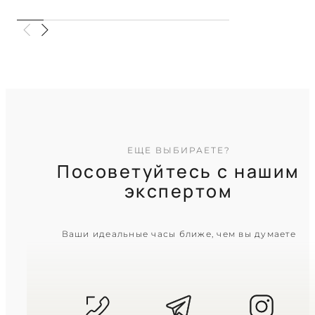
Нежный розовый отблеск в
строгих прямоугольных гранях
TIMELESS COLLECTION
ЕЩЕ ВЫБИРАЕТЕ?
Посоветуйтесь с нашим
экспертом
CASIO
Ваши идеальные часы ближе, чем вы думаете
LTP-V009D-2E
2 440
₴
in stock
Строгая геометрия в холодном
сиянии полированного металла