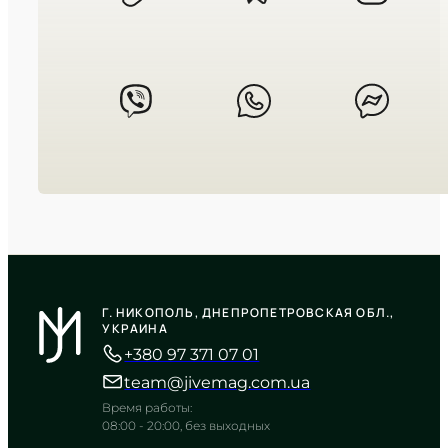
TIMELESS COLLECTION
CASIO
LTP-V009D-4E
Г. НИКОПОЛЬ, ДНЕПРОПЕТРОВСКАЯ ОБЛ.,
2 550
₴
in stock
УКРАИНА
+380 97 371 07 01
Нежное тепло лососевого оттенка
в строгом хроме
team@jivemag.com.ua
TIMELESS COLLECTION
Время работы:
08:00 - 20:00, без выходных