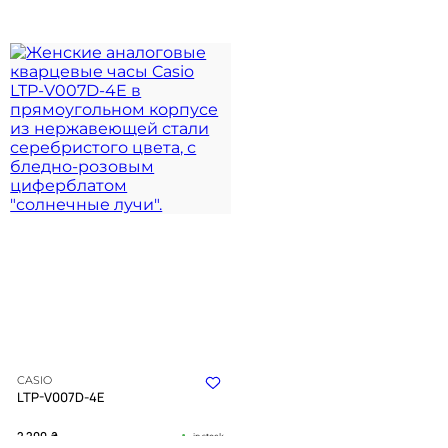
CASIO
LTP-V007D-4E
2 200
₴
in stock