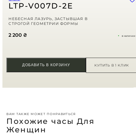
последующих моих комментариев.
LTP-V007D-2E
Ваша оценка
НЕБЕСНАЯ ЛАЗУРЬ, ЗАСТЫВШАЯ В
СТРОГОЙ ГЕОМЕТРИИ ФОРМЫ
Ваш отзыв
*
2 200
₴
в наличии
ДОБАВИТЬ В КОРЗИНУ
КУПИТЬ В 1 КЛИК
ВАМ ТАКЖЕ МОЖЕТ ПОНРАВИТЬСЯ
Похожие часы Для
Женщин