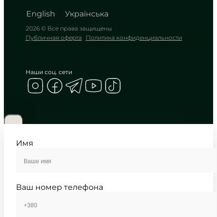
English
Українська
2026 © Все права защищены
Публичная оферта
Политика конфиденциальности
Наши соц. сети
CASIO
LTP-V005D-1B2
1 910
₴
in stock
Строгость римской классики на
глубоком синем фоне
Имя
TIMELESS COLLECTION
Ваш номер телефона