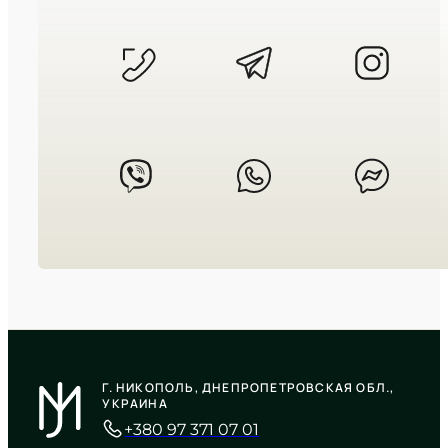
1 910
₴
in stock
Прохладное сияние льда в
зеркальном блеске металла
TIMELESS COLLECTION
CASIO
LTP-V001D-7B
Г. НИКОПОЛЬ, ДНЕПРОПЕТРОВСКАЯ ОБЛ.,
1 780
₴
in stock
УКРАИНА
+380 97 371 07 01
Холодный блеск серебра в
безупречной форме