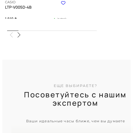
CASIO
LTP-V005D-4B
1 910
₴
in stock
Нежный розовый оттенок в
прохладном блеске серебра
TIMELESS COLLECTION
ЕЩЕ ВЫБИРАЕТЕ?
Посоветуйтесь с нашим
экспертом
CASIO
Ваши идеальные часы ближе, чем вы думаете
LTP-V005D-2B3