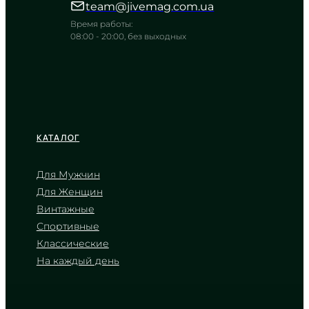
team@jivemag.com.ua
TIMELESS COLLECTION
Время работы:
08:00 - 20:00, без выходных
КАТАЛОГ
Для Мужчин
Для Женщин
CASIO
Винтажные
LTP-V006D-4B
Спортивные
2 240
₴
in stock
Классические
На каждый день
Лососевый оттенок циферблата в
сиянии полированного серебра
TIMELESS COLLECTION