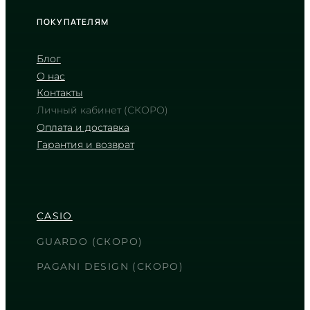
ПОКУПАТЕЛЯМ
Блог
О нас
Контакты
Личный кабинет (СКОРО)
Оплата и доставка
Гарантия и возврат
CASIO
LTP-V002D-7BU
2 140
₴
in stock
CASIO
Холодное спокойствие серебра в
строгих линиях
GUARDO (СКОРО)
TIMELESS COLLECTION
PAGANI DESIGN (СКОРО)