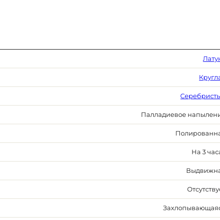
Лату
Кругл
Серебрист
Палладиевое напылен
Полированн
На 3 час
Выдвижн
Отсутству
Захлопывающая