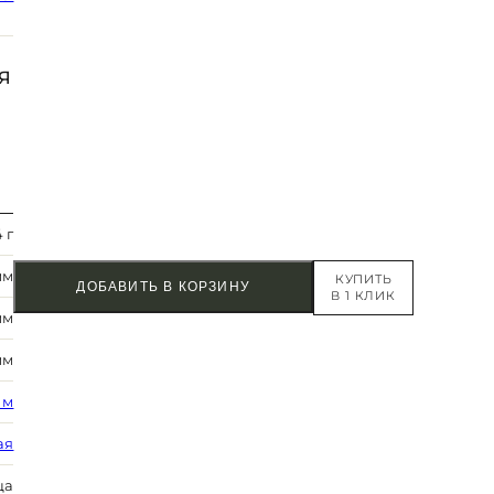
Я
 г
мм
КУПИТЬ
ДОБАВИТЬ В КОРЗИНУ
В 1 КЛИК
мм
мм
 м
ая
ца