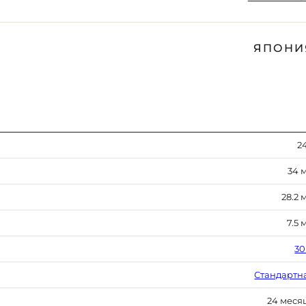
ЯПОНИ
24
34 
28.2 
7.5 
30
Стандартн
24 меся