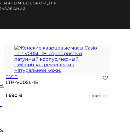
АКТИЧНЫМ ВЫБОРОМ ДЛЯ
ЛЬЗОВАНИЯ.
CASIO
LTP-V005L-1B
Н
1 690
₴
в наличии
Л
SS