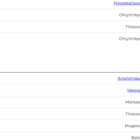
Минеральн
Отсутству
Плоск
Отсутству
Аналогов
Черн
Матов
Плоск
Индек
Bat