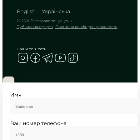
English
Українська
2026 © Все права защищены
Публичная оферта
Политика конфиденциальности
Наши соц. сети
CASIO
LTP-1183A-7A
2 580
₴
in stock
Холодное сияние серебра с
мягким солнечным переливом
Имя
TIMELESS COLLECTION
Ваш номер телефона