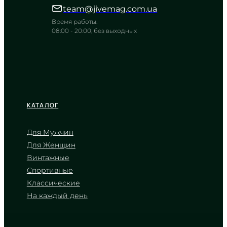
строгих линиях
team@jivemag.com.ua
TIMELESS COLLECTION
Время работы:
08:00 - 20:00, без выходных
КАТАЛОГ
Для Мужчин
Для Женщин
CASIO
Винтажные
LTP-1335D-5A
Спортивные
3 530
₴
in stock
Классические
На каждый день
Мягкое сияние розового гильоше
в строгом серебристом контуре
TIMELESS COLLECTION