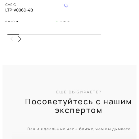
CASIO
LTP-V006D-4B
2 240
₴
in stock
Лососевый оттенок циферблата в
сиянии полированного серебра
TIMELESS COLLECTION
ЕЩЕ ВЫБИРАЕТЕ?
Посоветуйтесь с нашим
экспертом
CASIO
Ваши идеальные часы ближе, чем вы думаете
LTP-1303D-4A