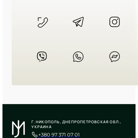
3 460
₴
in stock
Мягкий свет утренней зари в
холодном металле
TIMELESS COLLECTION
CASIO
LTP-V002D-7BU
Г. НИКОПОЛЬ, ДНЕПРОПЕТРОВСКАЯ ОБЛ.,
2 140
₴
in stock
УКРАИНА
+380 97 371 07 01
Холодное спокойствие серебра в