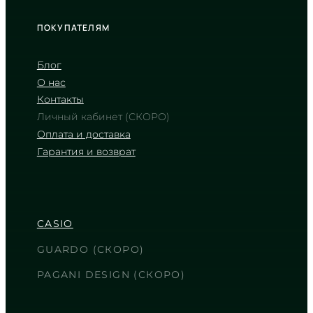
ПОКУПАТЕЛЯМ
Блог
О нас
Контакты
Личный кабинет (СКОРО)
Оплата и доставка
Гарантия и возврат
CASIO
LTP-V002D-2B3
2 140
₴
in stock
CASIO
Темно-синий океан времени в
блеске полированного серебра
GUARDO (СКОРО)
TIMELESS COLLECTION
PAGANI DESIGN (СКОРО)