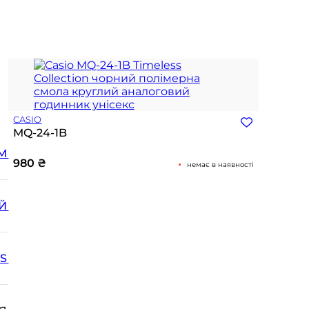
CASIO
MQ-24-1B
М
980
₴
немає в наявності
Й
SS