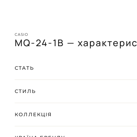
CASIO
PAGANI DESIGN
(СКОРО)
GUARDO (СКОРО)
CASIO
MQ-24-1B — характери
БЕЗКОШТОВНА ДОСТАВКА
ГАРАНТІЯ 12-24 МІСЯЦІВ
ВІДПРАВКА В Д
ПОРАДЬТЕСЯ
Telegram
З НАШИМ ЕКСПЕРТОМ
СТАТЬ
СТИЛЬ
КОЛЛЕКЦІЯ