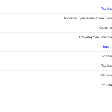
Полім
Високоміцна полімерна смо
Кварти
Стандартна шпиль
Чорн
Мато
Полім
Класич
Мато