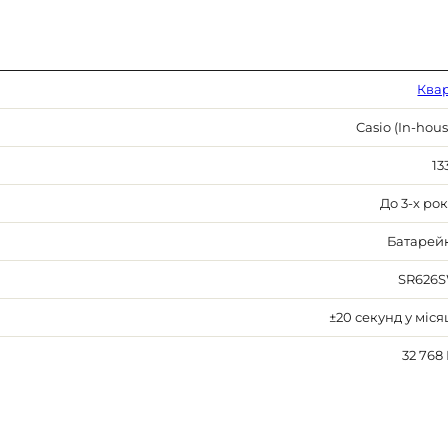
Ква
Casio (In-hous
13
До 3-х рок
Батарей
SR626
±20 секунд у міся
32 768 