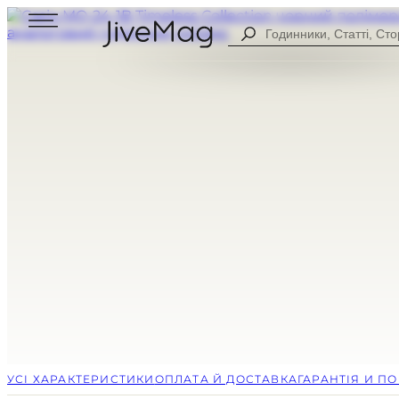
Search
...
Блог
Про нас
Персональний кабінет (СКОРО)
Доставка та оплата
Гарантія та повернення
ДЛЯ ЧОЛОВІКІВ
ЦИФРОВІ
ДЛЯ ЖІНОК
АНАЛОГОВІ
УСІ ГОДИННИКИ
КОМБІНОВА
СПОРТИВНІ
CASUAL
УСІ ХАРАКТЕРИСТИКИ
ОПЛАТА Й ДОСТАВКА
ГАРАНТІЯ И П