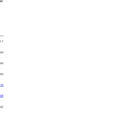
Я
 г
мм
мм
мм
 м
ий
ці