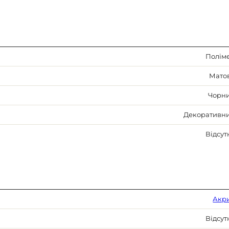
Полім
Мато
Чорн
Декоративн
Відсут
Акр
Відсут