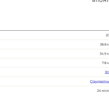
ЯПОНІ
20
38.8 
34.9 
7.8 
30
Стандартн
24 міся