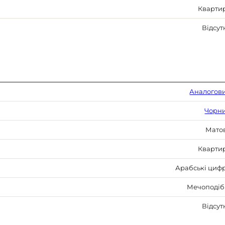
Кварти
Відсут
Аналогов
Чорн
Мато
Кварти
Арабські циф
Мечоподіб
Відсут