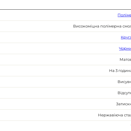
Полім
Високоміцна полімерна смо
Круг
Чорн
Мато
На 3 годин
Висув
Відсут
Затиск
Нержавіюча ста