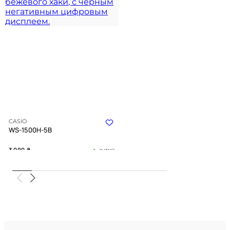
CASIO
WS-1500H-5B
3 090
₴
in stock
Ритм приливов под прочной
броней цвета хаки
TIMELESS COLLECTION