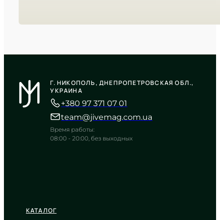
CASIO
AE-1500WHX-3A
Г. НИКОПОЛЬ, ДНЕПРОПЕТРОВСКАЯ ОБЛ.,
3 090
₴
in stock
УКРАИНА
+380 97 371 07 01
Функциональная мощь в корпусе
оттенка милитари
team@jivemag.com.ua
TIMELESS COLLECTION
Время работы:
08:00 - 20:00, без выходных
КАТАЛОГ