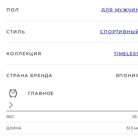
вместе с Вами.
ПОЛ
ДЛЯ МУЖЧИ
СТИЛЬ
СПОРТИВНЫ
КОЛЛЕКЦИЯ
TIMELES
СТРАНА БРЕНДА
ЯПОНИ
БЕСПЛАТНАЯ ДОСТАВКА
ГЛАВНОЕ
ГАРАНТИЯ 12-24 МЕСЯЦА
ОТПРАВКА В ДЕНЬ ЗАКАКА
Telegram
ВЕС
55 
ПОСОВЕТУЙТЕСЬ
С НАШИМ ЭКСПЕРТОМ
ДЛИНА
51.3 м