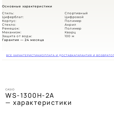
(СКОРО)
Основные характеристики
ЦИФРОВЫЕ
Стиль:
Спортивный
Циферблат:
Цифровой
АНАЛОГОВЫЕ
Корпус:
Полимер
Стекло:
Акрил
Ремешок:
Полимер
КОМБИНИРОВАННЫЕ
Механизм:
Кварц
Защита от воды:
100 м
Гарантия — 24 месяца
СПОРТИВНЫЕ
НА КАЖДЫЙ ДЕНЬ
ВСЕ ХАРАКТЕРИСТИКИ
ОПЛАТА И ДОСТАВКА
ГАРАНТИЯ И ВОЗВРАТ
О
Casio
Retro
Vintage
Part of
Classic
Несгибаемый
КОЛЛЕКЦИИ
Большая коллекция
Timeless
подлинной эстетики
Стиль, правящий
характер
CASIO
и каноничного стиля
временем и вниманием
WS-1300H-2A
Вам не известно,
в магазине Jive Mag
Венец утонченности
что такое прокрастинация,
Когда судьба наносит
— характеристики
на вашей руке
вам плевать на тренды
неожиданные удары —
Вы всегда на высоте
часы разделят их