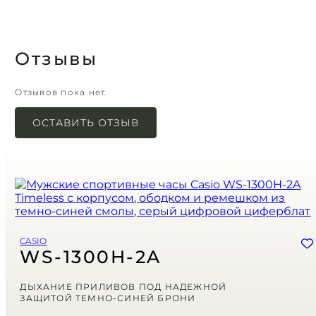
Отзывы
Отзывов пока нет.
ОСТАВИТЬ ОТЗЫВ
Ваш адрес email не будет опубликован.
Обязательные поля помечены
*
Имя
*
Email
*
CASIO
Сохранить моё имя, email и адрес сайта в этом браузере для
WS-1300H-2A
последующих моих комментариев.
Ваша оценка
ДЫХАНИЕ ПРИЛИВОВ ПОД НАДЕЖНОЙ
ЗАЩИТОЙ ТЕМНО-СИНЕЙ БРОНИ