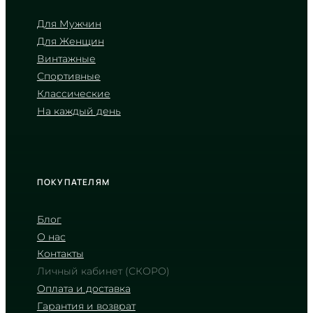
Для Мужчин
Для Женщин
CASIO
Винтажные
AE-1500WH-8B
Спортивные
3 090
₴
in stock
Классические
На каждый день
Брутальная мощь в оттенках
древесного угля
TIMELESS COLLECTION
ПОКУПАТЕЛЯМ
Блог
О нас
Контакты
Личный кабинет (СКОРО)
Оплата и доставка
Гарантия и возврат