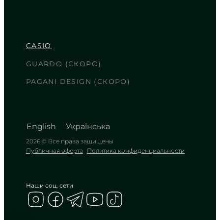
CASIO
AE-1000W-3A
2 950
₴
in stock
NEW-ARRIVAL
CASIO
Весь мир на запястье в защитном
цвете
GUARDO (СКОРО)
TIMELESS COLLECTION
PAGANI DESIGN (СКОРО)
English
Українська
2026 © Все права защищены
Публичная оферта
Политика конфиденциальности
Наши соц. сети
CASIO
AE-1500WH-1A