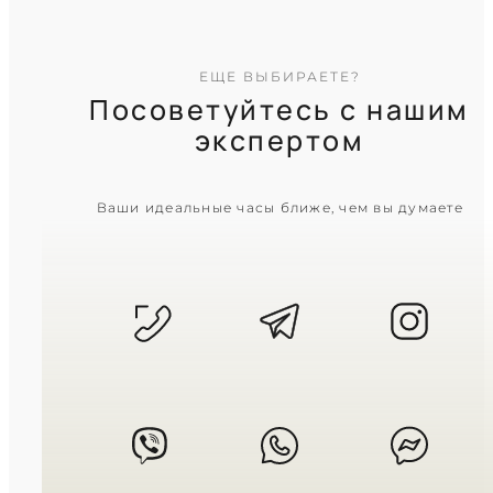
ЕЩЕ ВЫБИРАЕТЕ?
Посоветуйтесь с нашим
экспертом
CASIO
Ваши идеальные часы ближе, чем вы думаете
AE-1000W-1A
3 090
₴
in stock
Дух дальних странствий в крепкой
матовой броне
TIMELESS COLLECTION