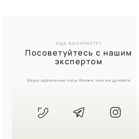
TIMELESS COLLECTION
ЕЩЕ ВЫБИРАЕТЕ?
Посоветуйтесь с нашим
экспертом
CASIO
Ваши идеальные часы ближе, чем вы думаете
MTP-V006D-1B2
2 240
₴
in stock
Строгая геометрия времени в
блеске холодного металла
TIMELESS COLLECTION