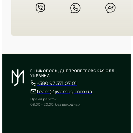
CASIO
MTP-V005D-1B
Г. НИКОПОЛЬ, ДНЕПРОПЕТРОВСКАЯ ОБЛ.,
1 910
₴
in stock
УКРАИНА
+380 97 371 07 01
Строгий контраст черного
циферблата и холодного блеска
team@jivemag.com.ua
металла
Время работы:
TIMELESS COLLECTION
08:00 - 20:00, без выходных