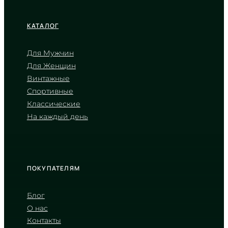
КАТАЛОГ
Для Мужчин
Для Женщин
CASIO
Винтажные
MTP-V006L-1B2
Спортивные
2 000
₴
in stock
Классические
На каждый день
Строгий ритм времени на фоне
матовой черной глубины
TIMELESS COLLECTION
ПОКУПАТЕЛЯМ
Блог
О нас
Контакты