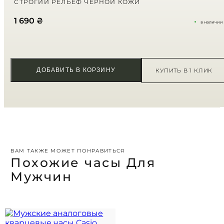
СТРОГИЙ РЕЛЬЕФ ЧЕРНОЙ КОЖИ
Ваш отзыв
*
1 690
₴
в наличии
ДОБАВИТЬ В КОРЗИНУ
КУПИТЬ В 1 КЛИК
ВАМ ТАКЖЕ МОЖЕТ ПОНРАВИТЬСЯ
Похожие часы Для
Мужчин