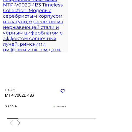
CASIO
MTP-V002D-1B3
2 140
₴
in stock
Глубина черного циферблата в
холодном блеске полированного
металла