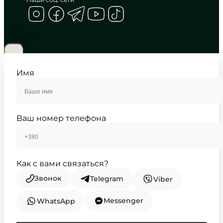
CASIO
MTP-V004D-1B2
2 240
₴
in stock
Геометрия тьмы в сиянии
полированного металла
Имя
TIMELESS COLLECTION
Ваш номер телефона
Как с вами связаться?
Звонок
Telegram
Viber
Messenger
WhatsApp
CASIO
MTP-V002L-1B