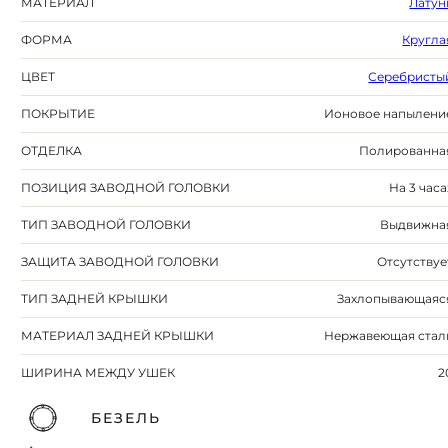
МАТЕРИАЛ
Латун
ФОРМА
Кругла
ЦВЕТ
Серебристы
ПОКРЫТИЕ
Ионовое напылени
ОТДЕЛКА
Полированна
ПОЗИЦИЯ ЗАВОДНОЙ ГОЛОВКИ
На 3 часа
ТИП ЗАВОДНОЙ ГОЛОВКИ
Выдвижна
ЗАЩИТА ЗАВОДНОЙ ГОЛОВКИ
Отсутствуе
ТИП ЗАДНЕЙ КРЫШКИ
Захлопывающаяс
МАТЕРИАЛ ЗАДНЕЙ КРЫШКИ
Нержавеющая стал
ШИРИНА МЕЖДУ УШЕК
2
БЕЗЕЛЬ