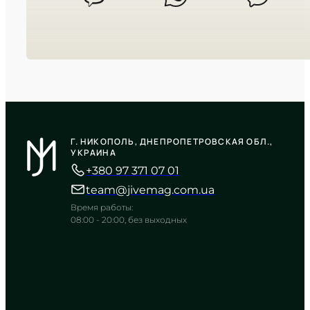
CASIO
MTP-VD300D-1E
Г. НИКОПОЛЬ, ДНЕПРОПЕТРОВСКАЯ ОБЛ.,
4 030
₴
in stock
УКРАИНА
+380 97 371 07 01
Строгая геометрия времени на
контрастном черном фоне
team@jivemag.com.ua
TIMELESS COLLECTION
Время работы:
08:00 - 20:00, без выходных