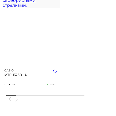
CASIO
MTP-1375D-1A
5 640
₴
in stock
Холодный блеск металла и строгая
глубина черного
TIMELESS COLLECTION