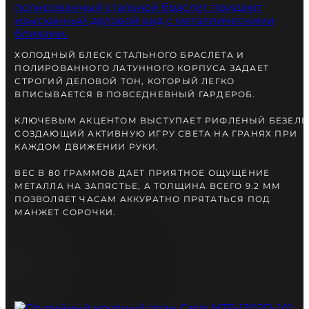
вместе с Вами.
ХОЛОДНЫЙ БЛЕСК СТАЛЬНОГО БРАСЛЕТА И
ПОЛИРОВАННОГО ЛАТУННОГО КОРПУСА ЗАДАЕТ
СТРОГИЙ ДЕЛОВОЙ ТОН, КОТОРЫЙ ЛЕГКО
ВПИСЫВАЕТСЯ В ПОВСЕДНЕВНЫЙ ГАРДЕРОБ.
КЛЮЧЕВЫМ АКЦЕНТОМ ВЫСТУПАЕТ РИФЛЕНЫЙ БЕЗЕЛЬ
СОЗДАЮЩИЙ АКТИВНУЮ ИГРУ СВЕТА НА ГРАНЯХ ПРИ
КАЖДОМ ДВИЖЕНИИ РУКИ.
ВЕС В 80 ГРАММОВ ДАЕТ ПРИЯТНОЕ ОЩУЩЕНИЕ
МЕТАЛЛА НА ЗАПЯСТЬЕ, А ТОЛЩИНА ВСЕГО 9.2 ММ
ПОЗВОЛЯЕТ ЧАСАМ АККУРАТНО ПРЯТАТЬСЯ ПОД
БЕСПЛАТНАЯ ДОСТАВКА
МАНЖЕТ СОРОЧКИ.
ГАРАНТИЯ 12-24 МЕСЯЦА
ОТПРАВКА В ДЕНЬ ЗАКАКА
Telegram
ПОСОВЕТУЙТЕСЬ
С НАШИМ ЭКСПЕРТОМ