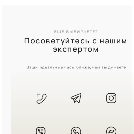
ЕЩЕ ВЫБИРАЕТЕ?
Посоветуйтесь с нашим
экспертом
CASIO
Ваши идеальные часы ближе, чем вы думаете
MTP-1183A-1A
3 310
₴
in stock
Строгий темный циферблат в
холодном блеске металла
TIMELESS COLLECTION