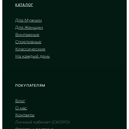
КАТАЛОГ
Для Мужчин
Для Женщин
CASIO
Винтажные
MTP-1335D-1A2
Спортивные
3 530
₴
in stock
Классические
На каждый день
Темная гладь времени в холодных
объятиях металла
TIMELESS COLLECTION
ПОКУПАТЕЛЯМ
Блог
О нас
Контакты
Личный кабинет (СКОРО)