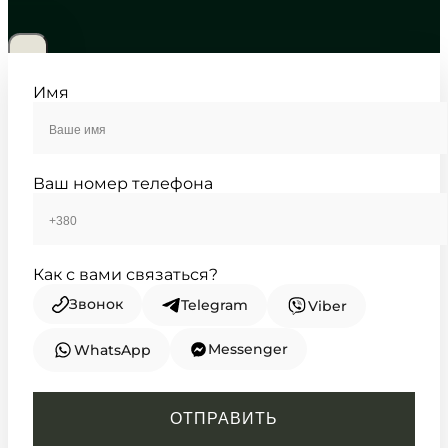
5 230
₴
in stock
Строгая геометрия на фоне
глубокого черного
Имя
TIMELESS COLLECTION
Ваш номер телефона
Как с вами связаться?
Звонок
Telegram
Viber
Messenger
WhatsApp
CASIO
AMW-870D-1A
ОТПРАВИТЬ
6 570
₴
in stock