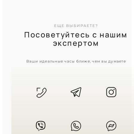
ЕЩЕ ВЫБИРАЕТЕ?
Посоветуйтесь с нашим
экспертом
CASIO
Ваши идеальные часы ближе, чем вы думаете
AMW-880D-1A
6 820
₴
in stock
Черный матовый циферблат в
крепкой стальной броне
TIMELESS COLLECTION