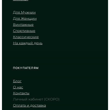
Для Мужчин
Для Женщин
CASIO
Винтажные
AMW-880-1A
Спортивные
6 040
₴
in stock
Классические
На каждый день
Холодная сталь и черный полимер
для смелых маршрутов
TIMELESS COLLECTION
ПОКУПАТЕЛЯМ
Блог
О нас
Контакты
Личный кабинет (СКОРО)
Оплата и доставка