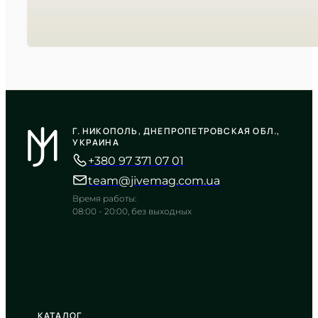
CASIO
MTP-1374D-2A
Г. НИКОПОЛЬ, ДНЕПРОПЕТРОВСКАЯ ОБЛ.,
6 470
₴
in stock
УКРАИНА
+380 97 371 07 01
Глубокий синий оттенок в оправе
из полированного металла
team@jivemag.com.ua
TIMELESS COLLECTION
Время работы:
08:00 - 20:00, без выходных
КАТАЛОГ