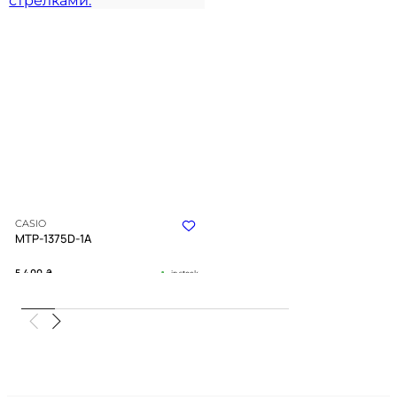
CASIO
MTP-1375D-1A
5 400
₴
in stock
Холодный блеск металла и строгая
глубина черного
TIMELESS COLLECTION