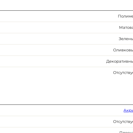
Полим
Матов
Зелен
Оливков
Декоративн
Отсутству
Акр
Отсутству
Плоск