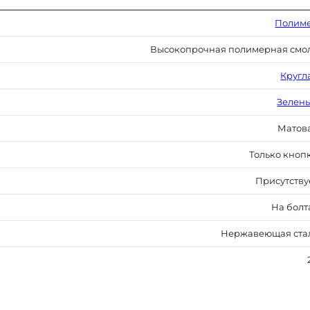
Полим
Высокопрочная полимерная смо
Кругл
Зелен
Матов
Только кноп
Присутству
На болт
Нержавеющая ста