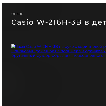
CASIO
PAGANI DESIGN
(СКОРО)
GUARDO (СКОРО)
ОБЗОР
Casio W-216H-3B в де
БЕСПЛАТНАЯ ДОСТАВКА
ГАРАНТИЯ 12-24 МЕСЯЦА
ОТПРАВКА В ДЕН
ПОСОВЕТУЙТЕСЬ
Telegram
С НАШИМ ЭКСПЕРТОМ