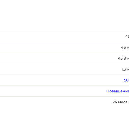
45
46 
43.8 
11.3
50
Повышенн
24 меся