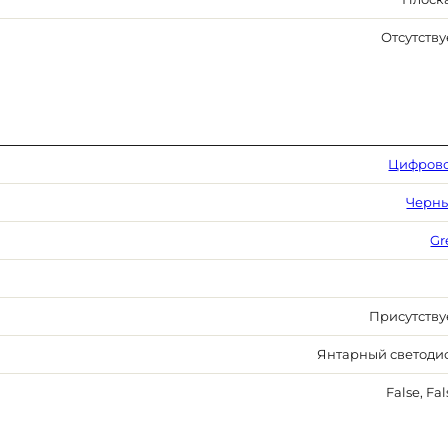
Отсутству
Цифров
Черн
Gr
Присутству
Янтарный светоди
False, Fa