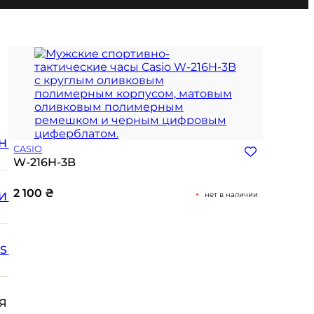
Н
CASIO
W-216H-3B
2 100
₴
И
нет в наличии
SS
Я