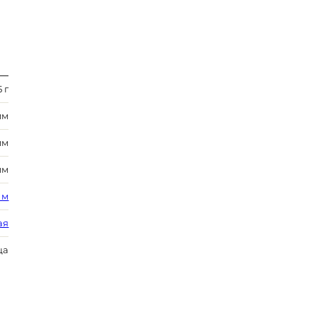
 г
мм
мм
 мм
 м
ая
ца