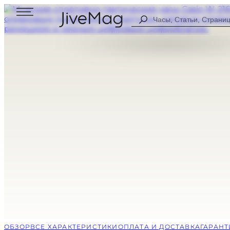
Search
...
Блог
О нас
Личный профиль (СКОРО)
Оплата и доставка
Гарантия и возврат
МУЖСКИЕ
ЦИФРОВЫЕ
ЖЕНСКИЕ
АНАЛОГОВЫ
ВСЕ ЧАСЫ
КОМБИНИР
СПОРТИВНЫ
НА КАЖДЫЙ
ОБЗОР
ВСЕ ХАРАКТЕРИСТИКИ
ОПЛАТА И ДОСТАВКА
ГАРАНТ