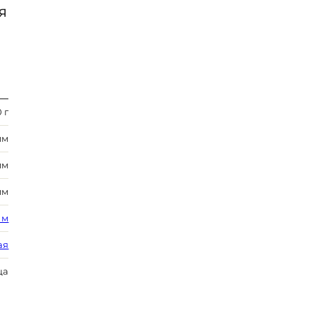
Я
 г
мм
мм
мм
 м
ая
ца