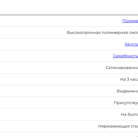
Полим
Высокопрочная полимерная смо
Кругл
Серебрист
Сатинированн
На 3 час
Выдвижн
Присутству
На болт
Нержавеющая ста