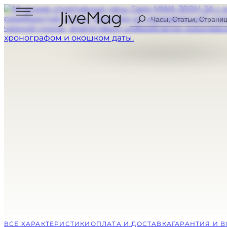
Search
...
Блог
О нас
Личный профиль (СКОРО)
Оплата и доставка
Гарантия и возврат
МУЖСКИЕ
ЦИФРОВЫЕ
ЖЕНСКИЕ
АНАЛОГОВЫ
ВСЕ ЧАСЫ
КОМБИНИР
СПОРТИВНЫ
НА КАЖДЫЙ
ВСЕ ХАРАКТЕРИСТИКИ
ОПЛАТА И ДОСТАВКА
ГАРАНТИЯ И 