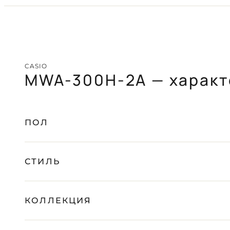
CASIO
PAGANI DESIGN
(СКОРО)
GUARDO (СКОРО)
CASIO
MWA-300H-2A — характ
БЕСПЛАТНАЯ ДОСТАВКА
ГАРАНТИЯ 12-24 МЕСЯЦА
ОТПРАВКА В ДЕН
ПОСОВЕТУЙТЕСЬ
Telegram
С НАШИМ ЭКСПЕРТОМ
ПОЛ
СТИЛЬ
КОЛЛЕКЦИЯ