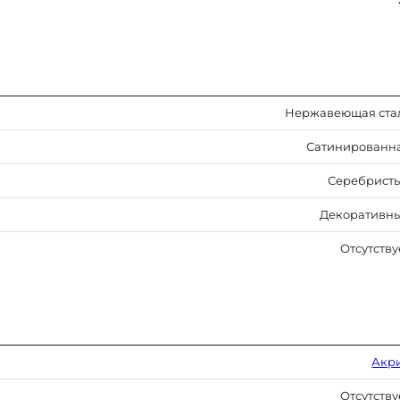
Нержавеющая ста
Сатинированн
Серебрист
Декоративн
Отсутству
Акр
Отсутству