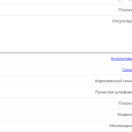
Плоск
Отсутству
Аналогов
Син
Королевский син
Лучистая шлифов
Плоск
Индек
Мечевидн