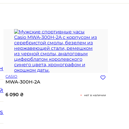
Н
CASIO
MWA-300H-2A
Й
6 090
₴
нет в наличии
SS