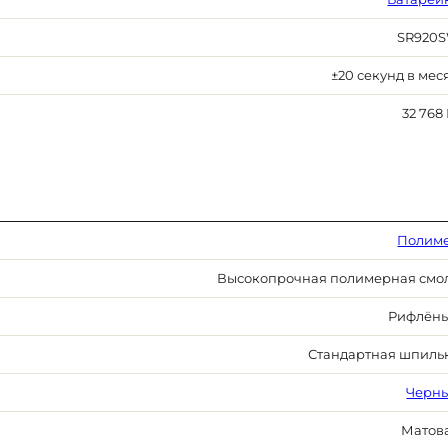
SR920
±20 секунд в мес
32 768 
Полим
Высокопрочная полимерная смо
Рифлён
Стандартная шпиль
Черн
Матов