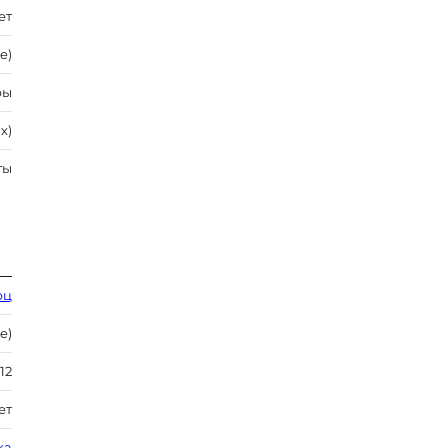
ет
e)
ры
х)
ты
рц
e)
12
ет
ка