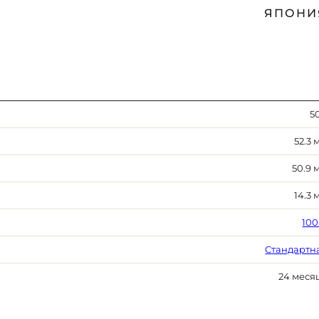
ЯПОНИ
50
52.3 
50.9 
14.3 
100
Стандартн
24 меся