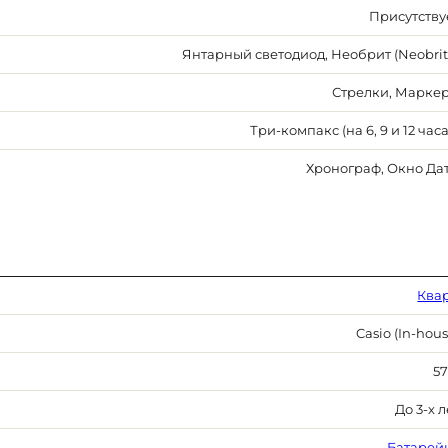
Присутству
Янтарный светодиод, Необрит (Neobrit
Стрелки, Марке
Три-компакс (на 6, 9 и 12 часа
Хронограф, Окно Да
Ква
Casio (In-hous
57
До 3-х л
Батарей