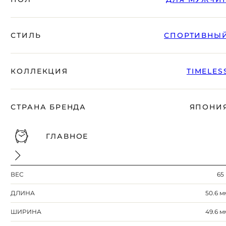
вместе с Вами.
СТИЛЬ
СПОРТИВНЫ
КОЛЛЕКЦИЯ
TIMELES
СТРАНА БРЕНДА
ЯПОНИ
ГЛАВНОЕ
БЕСПЛАТНАЯ ДОСТАВКА
ГАРАНТИЯ 12-24 МЕСЯЦА
ВЕС
65 
ОТПРАВКА В ДЕНЬ ЗАКАКА
Telegram
ДЛИНА
50.6 м
ПОСОВЕТУЙТЕСЬ
С НАШИМ ЭКСПЕРТОМ
ШИРИНА
49.6 м