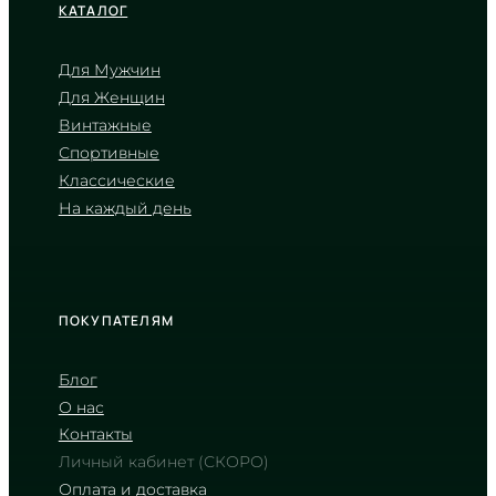
КАТАЛОГ
Для Мужчин
Для Женщин
CASIO
Винтажные
MW-620H-2A
Спортивные
2 700
₴
in stock
Классические
На каждый день
Энергия ночного шторма в
надежном матовом корпусе
TIMELESS COLLECTION
ПОКУПАТЕЛЯМ
Блог
О нас
Контакты
Личный кабинет (СКОРО)
Оплата и доставка