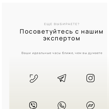
ЕЩЕ ВЫБИРАЕТЕ?
Посоветуйтесь с нашим
экспертом
CASIO
Ваши идеальные часы ближе, чем вы думаете
MTP-VT01B-1B
3 840
₴
in stock
Строгая эстетика полуночи в
тонком силуэте металла
TIMELESS COLLECTION