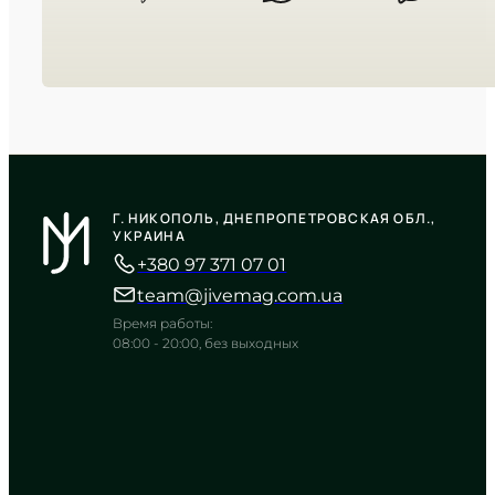
CASIO
MTP-VD01B-1B
Г. НИКОПОЛЬ, ДНЕПРОПЕТРОВСКАЯ ОБЛ.,
3 620
₴
in stock
УКРАИНА
+380 97 371 07 01
Абсолютный черный цвет в
строгой броне металла
team@jivemag.com.ua
TIMELESS COLLECTION
Время работы:
08:00 - 20:00, без выходных