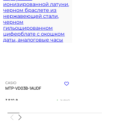
CASIO
MTP-VD03B-1AUDF
3 810
₴
in stock
Матовый темный металл со
строгой геометрией циферблата
TIMELESS COLLECTION