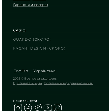
Гарантия и возврат
CASIO
WS-1500H-1A
3 090
₴
in stock
CASIO
Холодный расчет времени в
погоне за трофеем
GUARDO (СКОРО)
TIMELESS COLLECTION
PAGANI DESIGN (СКОРО)
English
Українська
2026 © Все права защищены
Публичная оферта
Политика конфиденциальности
Наши соц. сети
CASIO