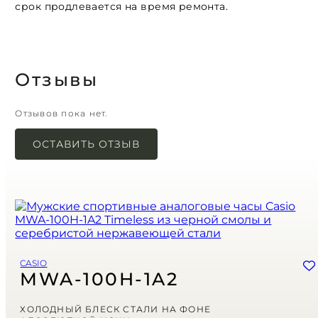
срок продлевается на время ремонта.
Отзывы
Отзывов пока нет.
ОСТАВИТЬ ОТЗЫВ
Ваш адрес email не будет опубликован.
Обязательные поля помечены
*
Имя
*
Email
*
CASIO
Сохранить моё имя, email и адрес сайта в этом браузере для
MWA-100H-1A2
последующих моих комментариев.
Ваша оценка
ХОЛОДНЫЙ БЛЕСК СТАЛИ НА ФОНЕ