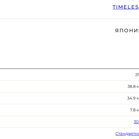
TIMELE
ЯПОНИ
2
38.8 
34.9 
7.8 
30
Стандартн