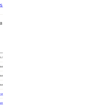
SS
Я
9 г
мм
мм
мм
 м
ая