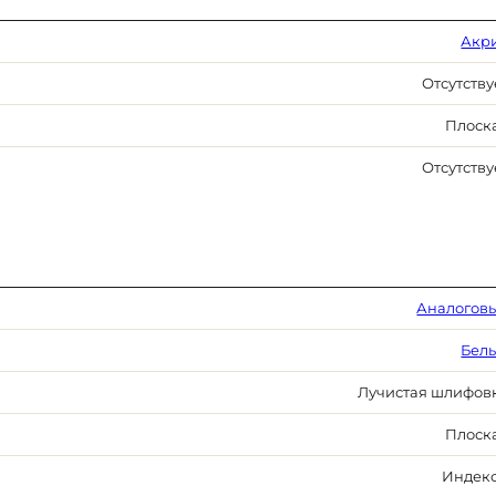
Акр
Отсутству
Плоск
Отсутству
Аналогов
Бел
Лучистая шлифов
Плоск
Индек