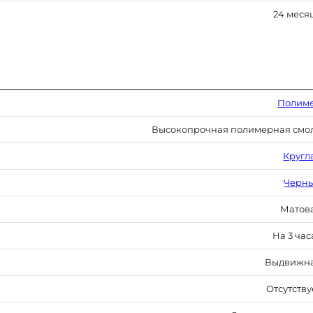
24 меся
Полим
Высокопрочная полимерная смо
Кругл
Черн
Матов
На 3 час
Выдвижн
Отсутству