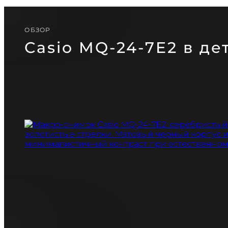
CASIO
PAGANI DESIGN
(СКОРО)
GUARDO (СКОРО)
ОБЗОР
Casio MQ-24-7E2 в де
БЕСПЛАТНАЯ ДОСТАВКА
ГАРАНТИЯ 12-24 МЕСЯЦА
ОТПРАВКА В ДЕН
ПОСОВЕТУЙТЕСЬ
Telegram
С НАШИМ ЭКСПЕРТОМ