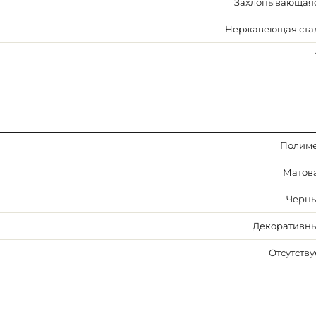
Захлопывающая
Нержавеющая ста
Полим
Матов
Черн
Декоративн
Отсутству