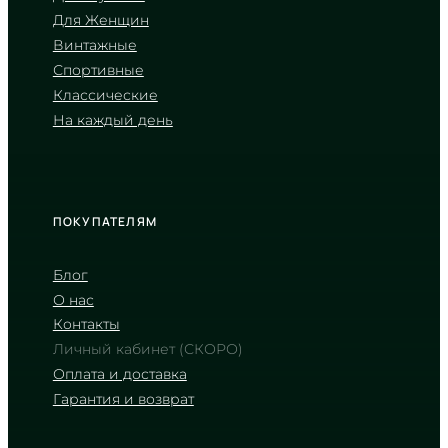
Для Женщин
CASIO
Винтажные
LTP-VT01GL-1B
Спортивные
2 770
₴
in stock
Классические
На каждый день
Благородный контраст ночи и
теплого золота
TIMELESS COLLECTION
ПОКУПАТЕЛЯМ
Блог
О нас
Контакты
Личный кабинет (СКОРО)
Оплата и доставка
Гарантия и возврат
CASIO
LTP-VT01G-1B