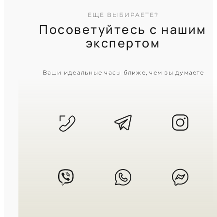
ЕЩЕ ВЫБИРАЕТЕ?
Посоветуйтесь с нашим
экспертом
CASIO
Ваши идеальные часы ближе, чем вы думаете
LTP-V007G-9B
3 180
₴
in stock
Золотое сияние в строгих
прямоугольных гранях
TIMELESS COLLECTION