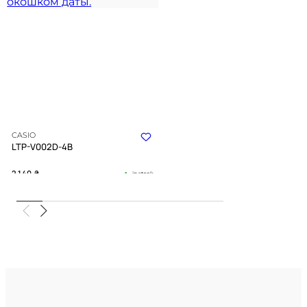
CASIO
LTP-V002D-4B
2 140
₴
in stock
Теплое сияние рассвета в
прохладе металла
TIMELESS COLLECTION