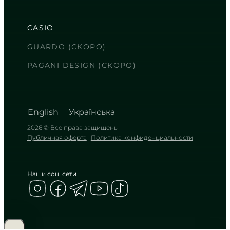
3 630
₴
in stock
CASIO
Глубина черного в теплом золотом
обрамлении
GUARDO (СКОРО)
TIMELESS COLLECTION
PAGANI DESIGN (СКОРО)
English
Українська
2026 © Все права защищены
Публичная оферта
Политика конфиденциальности
Наши соц. сети
CASIO
LTP-V002D-2B
2 140
₴
in stock