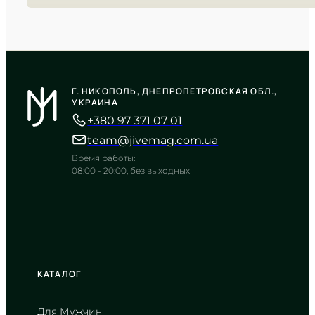
CASIO
LTP-V002D-7BU
Г. НИКОПОЛЬ, ДНЕПРОПЕТРОВСКАЯ ОБЛ.,
2 140
₴
in stock
УКРАИНА
+380 97 371 07 01
Холодное спокойствие серебра в
строгих линиях
team@jivemag.com.ua
TIMELESS COLLECTION
Время работы:
08:00 - 20:00, без выходных
КАТАЛОГ
Для Мужчин