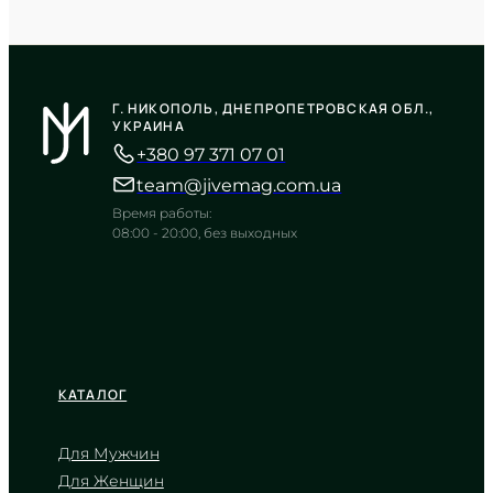
CASIO
LTP-V009D-4E
Г. НИКОПОЛЬ, ДНЕПРОПЕТРОВСКАЯ ОБЛ.,
2 550
₴
in stock
УКРАИНА
+380 97 371 07 01
Нежное тепло лососевого оттенка
в строгом хроме
team@jivemag.com.ua
TIMELESS COLLECTION
Время работы:
08:00 - 20:00, без выходных
КАТАЛОГ
Для Мужчин
Для Женщин
CASIO