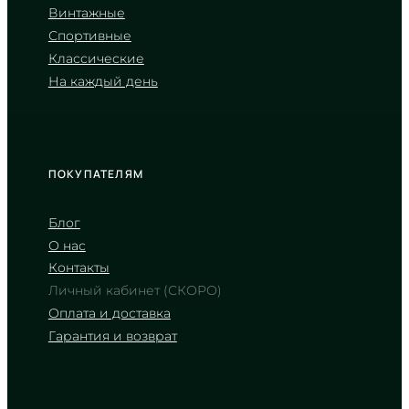
Винтажные
LTP-V007D-7E
Спортивные
2 290
₴
in stock
Классические
На каждый день
Лучистый серебряный циферблат
в строгих гранях металла
TIMELESS COLLECTION
ПОКУПАТЕЛЯМ
Блог
О нас
Контакты
Личный кабинет (СКОРО)
Оплата и доставка
Гарантия и возврат
CASIO
LTP-V007L-7B1
2 050
₴
in stock