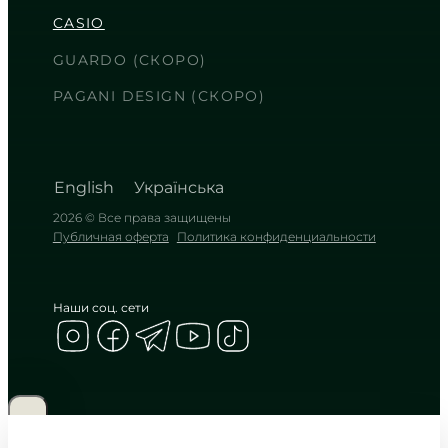
CASIO
Строгая эстетика серебра на
черном кожаном ремешке
GUARDO (СКОРО)
TIMELESS COLLECTION
PAGANI DESIGN (СКОРО)
English
Українська
2026 © Все права защищены
Публичная оферта
Политика конфиденциальности
Наши соц. сети
CASIO
LTP-V009D-1E
2 550
₴
in stock
Строгие линии серебра обнимают
глубокую мглу циферблата