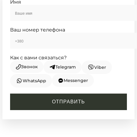
Имя
TIMELESS COLLECTION
Ваш номер телефона
Как с вами связаться?
Звонок
Telegram
Viber
Messenger
WhatsApp
CASIO
LTP-1165A-1C2
ОТПРАВИТЬ
3 120
₴
in stock
Строгость черного в сиянии
полированного металла
TIMELESS COLLECTION