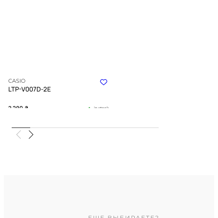
CASIO
LTP-V007D-2E
2 290
₴
in stock
Небесная лазурь, застывшая в
строгой геометрии формы
TIMELESS COLLECTION
ЕЩЕ ВЫБИРАЕТЕ?