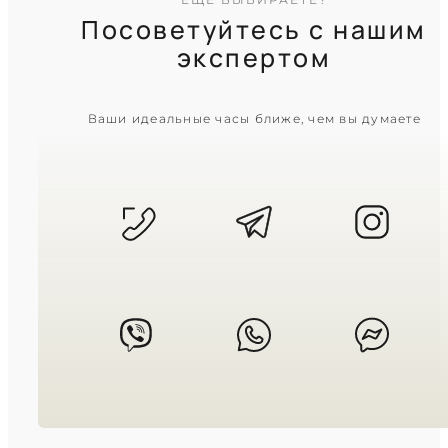
Посоветуйтесь с нашим
экспертом
CASIO
Ваши идеальные часы ближе, чем вы думаете
LTP-V007D-4E
2 200
₴
in stock
Нежный розовый отблеск в
строгих прямоугольных гранях
TIMELESS COLLECTION