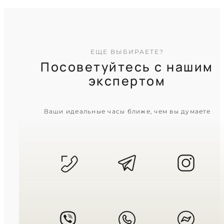
ЕЩЕ ВЫБИРАЕТЕ?
Посоветуйтесь с нашим
экспертом
CASIO
Ваши идеальные часы ближе, чем вы думаете
G-Shock GA-2100-1A
7 300
₴
in stock
Восьмиугольная тень с
несокрушимым карбоновым
сердцем
G-SHOCK COLLECTION