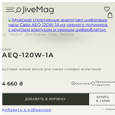
Search
Ваша корзина
...
0 ТОВАРОВ
ПОКУПАТЕЛЯМ
Купон:
Каталог
Для Мужчин
Casio
Timeless
Доставка по Украине
Включая НДС
CASIO
Блог
Всего к оплате
МУЖСКИЕ
AEQ-120W-1A
О нас
ЖЕНСКИЕ
ОФОРМИТЬ 
МАТОВАЯ ЧЕРНАЯ БРОНЯ ДЛЯ САМЫХ СУРОВЫХ ИСПЫТАНИЙ
ВСЕ ЧАСЫ
Личный аккаунт
СТРАНИЦА К
Официальн
4 660
₴
Оригинал
гарантия
ЗАКАЗЫ ДО 15:00 ОТПРАВЛЯЕМ В
Оплата и доставка
КРОМЕ ВОСКРЕСЕНЬЯ
ВОЗВРАТ В ТЕЧЕНИЕ 14-ТИ ДНЕ
КУПИТЬ
ДОБАВИТЬ В КОРЗИНУ
Гарантия и возврат
В 1 КЛИК
CASIO
PAGANI
DESIGN
добавить в избранное
в налич
(СКОРО)
GUARDO