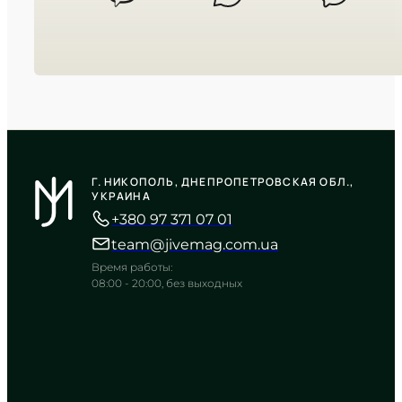
CASIO
AQ-S810W-3A
Г. НИКОПОЛЬ, ДНЕПРОПЕТРОВСКАЯ ОБЛ.,
5 200
₴
in stock
УКРАИНА
+380 97 371 07 01
Энергия солнца в матовом
корпусе цвета милитари
team@jivemag.com.ua
TIMELESS COLLECTION
Время работы:
08:00 - 20:00, без выходных