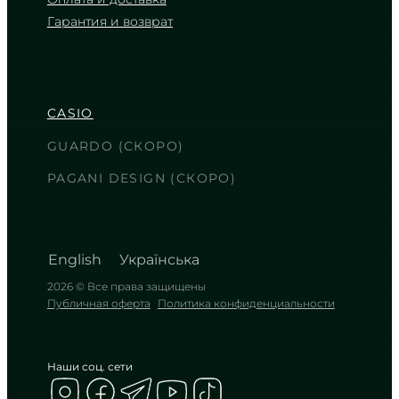
Гарантия и возврат
CASIO
MWA-300H-3A
6 090
₴
in stock
CASIO
Глубокий оливковый оттенок в
крепких объятиях стали
GUARDO (СКОРО)
TIMELESS COLLECTION
PAGANI DESIGN (СКОРО)
English
Українська
2026 © Все права защищены
Публичная оферта
Политика конфиденциальности
Наши соц. сети
CASIO