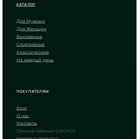
КАТАЛОГ
Для Мужчин
Для Женщин
CASIO
Винтажные
G-Shock GA-2100SU-1A
Спортивные
8 720
₴
in stock
Классические
NEW-ARRIVAL
На каждый день
Строгая геометрия карбона со
скрытым тактическим духом
G-SHOCK COLLECTION
ПОКУПАТЕЛЯМ
Блог
О нас
Контакты
Личный кабинет (СКОРО)
Оплата и доставка