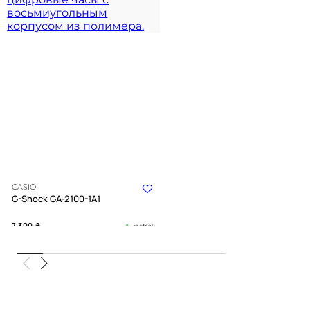
CASIO
G-Shock GA-2100-1A1
7 300
₴
in stock
Эстетика скрытности в
сверхтонкой карбоновой броне
G-SHOCK COLLECTION